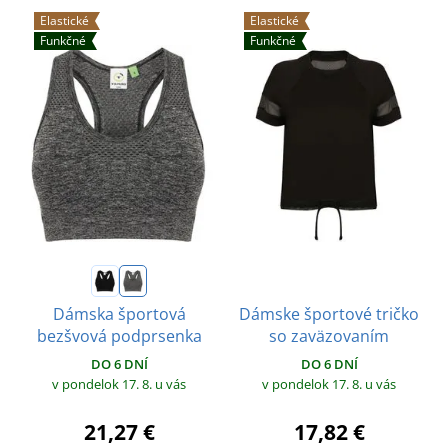
Elastické
Elastické
Funkčné
Funkčné
Dámske športové tričko
Dámska športová
so zaväzovaním
bezšvová podprsenka
DO 6 DNÍ
DO 6 DNÍ
v pondelok 17. 8.
u vás
v pondelok 17. 8.
u vás
17,82 €
21,27 €