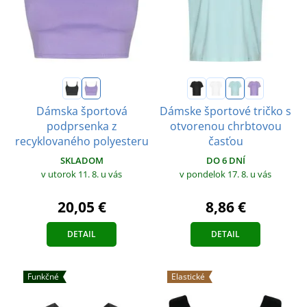
Dámska športová
Dámske športové tričko s
podprsenka z
otvorenou chrbtovou
recyklovaného polyesteru
časťou
SKLADOM
DO 6 DNÍ
v utorok 11. 8.
u vás
v pondelok 17. 8.
u vás
20,05 €
8,86 €
DETAIL
DETAIL
Funkčné
Elastické