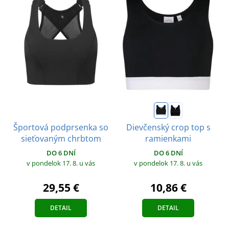
Športová podprsenka so
Dievčenský crop top s
sieťovaným chrbtom
ramienkami
DO 6 DNÍ
DO 6 DNÍ
v pondelok 17. 8.
u vás
v pondelok 17. 8.
u vás
29,55 €
10,86 €
DETAIL
DETAIL