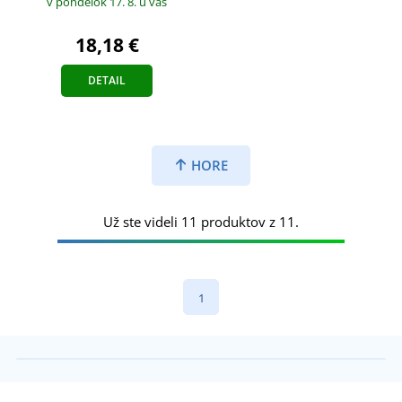
v pondelok 17. 8.
u vás
18,18 €
DETAIL
HORE
Už ste videli 11 produktov z 11.
1