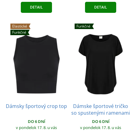
DETAIL
DETAIL
Elastické
Funkčné
Funkčné
Dámsky športový crop top
Dámske športové tričko
so spustenými ramenami
DO 6 DNÍ
DO 6 DNÍ
v pondelok 17. 8.
u vás
v pondelok 17. 8.
u vás