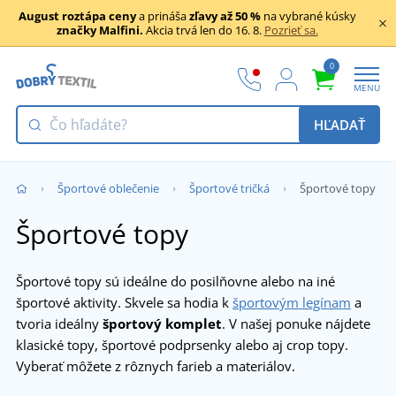
August roztápa ceny
a prináša
zľavy až 50 %
na vybrané kúsky
značky Malfini.
Akcia trvá len do 16. 8.
Pozrieť sa.
0
MENU
HĽADAŤ
Športové oblečenie
Športové tričká
Športové topy
Športové topy
Športové topy sú ideálne do posilňovne alebo na iné
športové aktivity. Skvele sa hodia k
športovým legínam
a
tvoria ideálny
športový komplet
. V našej ponuke nájdete
klasické topy, športové podprsenky alebo aj crop topy.
Vyberať môžete z rôznych farieb a materiálov.