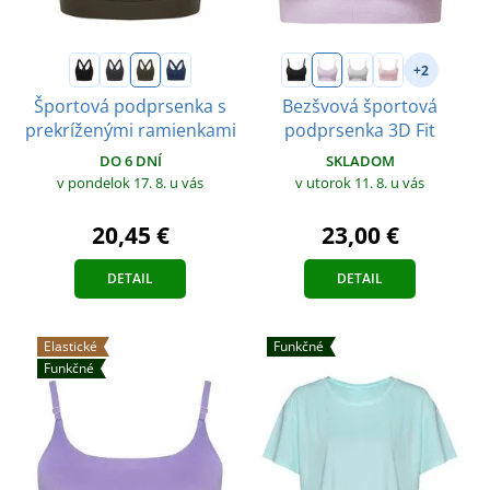
+2
Športová podprsenka s
Bezšvová športová
prekríženými ramienkami
podprsenka 3D Fit
DO 6 DNÍ
SKLADOM
v pondelok 17. 8.
u vás
v utorok 11. 8.
u vás
20,45 €
23,00 €
DETAIL
DETAIL
Elastické
Funkčné
Funkčné