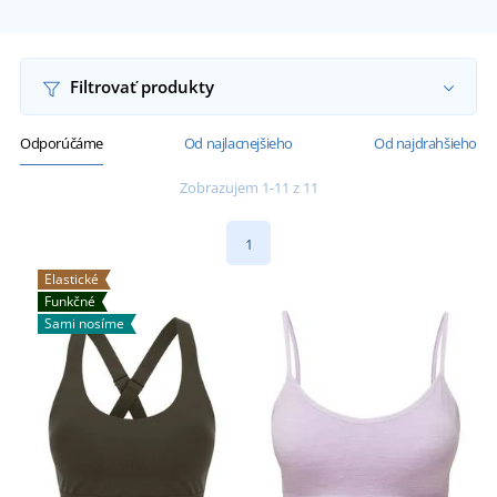
Filtrovať produkty
Odporúčáme
Od najlacnejšieho
Od najdrahšieho
Zobrazujem 1-11 z 11
1
Elastické
Funkčné
Sami nosíme