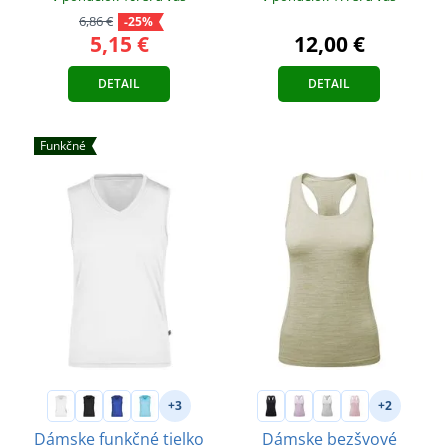
6,86 €
-25%
5,15 €
12,00 €
DETAIL
DETAIL
Funkčné
+3
+2
Dámske funkčné tielko
Dámske bezšvové