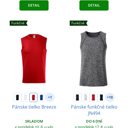
DETAIL
DETAIL
Funkčné
Funkčné
+1
+10
Pánske tielko Breeze
Pánske funkčné tielko
JN494
SKLADOM
DO 6 DNÍ
v pondelok 10. 8.
u vás
v pondelok 17. 8.
u vás