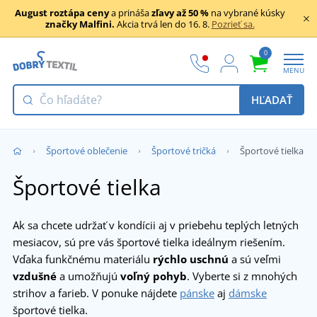
August roztápa ceny
a prináša
zľavy až 50 %
na vybrané kúsky
značky Malfini.
Akcia trvá len do 16. 8.
Pozrieť sa.
0
MENU
HĽADAŤ
Športové oblečenie
Športové tričká
Športové tielka
Športové tielka
Ak sa chcete udržať v kondícii aj v priebehu teplých letných
mesiacov, sú pre vás športové tielka ideálnym riešením.
Vďaka funkčnému materiálu
rýchlo uschnú
a sú veľmi
vzdušné
a umožňujú
voľný pohyb
. Vyberte si z mnohých
strihov a farieb. V ponuke nájdete
pánske
aj
dámske
športové tielka.