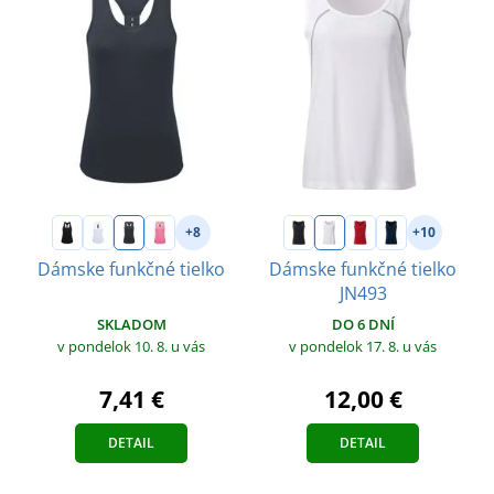
+8
+10
Dámske funkčné tielko
Dámske funkčné tielko
JN493
SKLADOM
DO 6 DNÍ
v pondelok 10. 8.
u vás
v pondelok 17. 8.
u vás
7,41 €
12,00 €
DETAIL
DETAIL