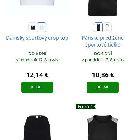
Dámsky športový crop top
Pánske predĺžené
športové tielko
DO 6 DNÍ
DO 6 DNÍ
v pondelok 17. 8.
u vás
v pondelok 17. 8.
u vás
12,14 €
10,86 €
DETAIL
DETAIL
Funkčné