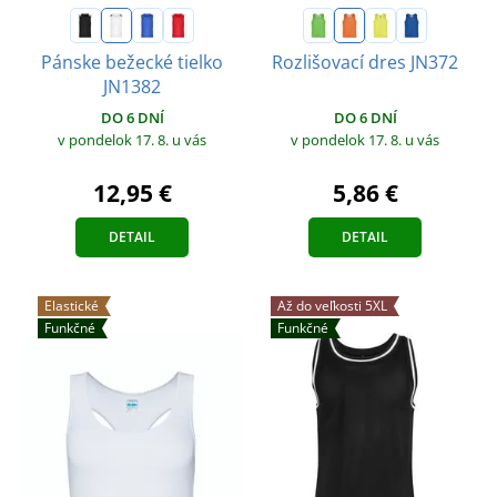
Pánske bežecké tielko
Rozlišovací dres JN372
JN1382
DO 6 DNÍ
DO 6 DNÍ
v pondelok 17. 8.
u vás
v pondelok 17. 8.
u vás
5,86 €
12,95 €
DETAIL
DETAIL
Elastické
Až do veľkosti 5XL
Funkčné
Funkčné