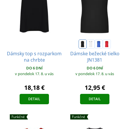
Dámsky top s rozparkom
Dámske bežecké tielko
na chrbte
JN1381
DO 6 DNÍ
DO 6 DNÍ
v pondelok 17. 8.
u vás
v pondelok 17. 8.
u vás
18,18 €
12,95 €
DETAIL
DETAIL
Funkčné
Funkčné