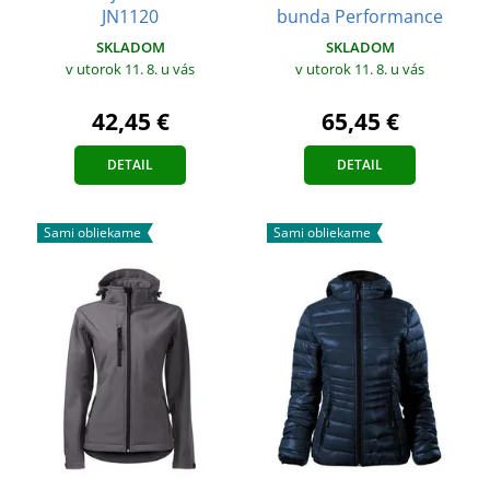
JN1120
bunda Performance
SKLADOM
SKLADOM
v utorok 11. 8.
u vás
v utorok 11. 8.
u vás
42,45 €
65,45 €
DETAIL
DETAIL
Sami obliekame
Sami obliekame