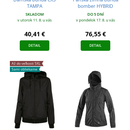
TAMPA
bomber HYBRID
SKLADOM
DO 5 DNÍ
v utorok 11. 8.
u vás
v pondelok 17. 8.
u vás
40,41 €
76,55 €
DETAIL
DETAIL
Až do veľkosti 5XL
Sami obliekame