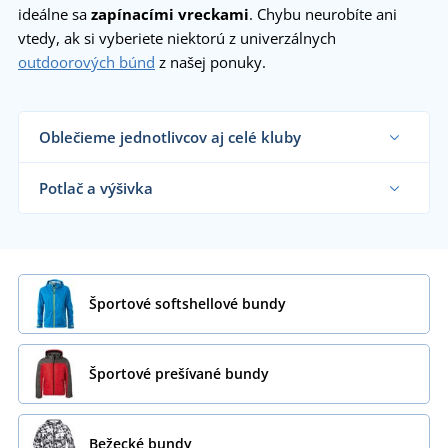
ideálne sa
zapínacími vreckami
. Chybu neurobíte ani
vtedy, ak si vyberiete niektorú z univerzálnych
outdoorových búnd
z našej ponuky.
Oblečieme jednotlivcov aj celé kluby
Dodávame športové bundy športovým týmom,
klubom a organizáciam či koncovým zákazníkom
Potlač a výšivka
už od 1 kusu.
Chcem vedieť viac
Na nami dodávané športové bundy vám
vytlačíme alebo vyšijeme motív podľa vašeho
priania.
Chcem vedieť viac
Športové softshellové bundy
Športové prešívané bundy
Bežecké bundy