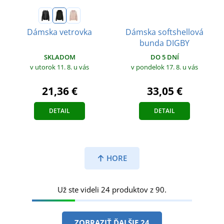
Dámska softshellová
Dámska vetrovka
bunda DIGBY
SKLADOM
DO 5 DNÍ
v utorok 11. 8.
u vás
v pondelok 17. 8.
u vás
21,36 €
33,05 €
DETAIL
DETAIL
HORE
Už ste videli 24 produktov z 90.
ZOBRAZIŤ ĎALŠIE 24