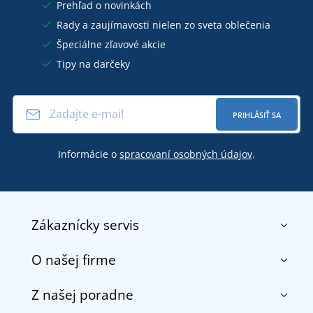
Prehľad o novinkách
Rady a zaujímavosti nielen zo sveta oblečenia
Špeciálne zľavové akcie
Tipy na darčeky
PRIHLÁSIŤ SA
Informácie o
spracovaní osobných údajov
.
Zákaznícky servis
O našej firme
Kontakt
Obchodné podmienky
Z našej poradne
O nás
Doprava a platba