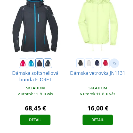
+5
Dámska softshellová
Dámska vetrovka JN1131
bunda FLORET
SKLADOM
SKLADOM
v utorok 11. 8.
u vás
v utorok 11. 8.
u vás
16,00 €
68,45 €
DETAIL
DETAIL