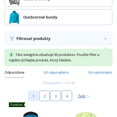
Outdoorové bundy
Filtrovať produkty
Táto kategória obsahuje 90 produktov. Použite filter a
nájdite rýchlejšie produkt, ktorý hľadáte.
Odporúčáme
Od najlacnejšieho
Od najdrahšieho
Zobrazujem 1-24 z 90
1
2
3
4
Ďalší
Funkčné