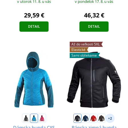
v utorok 11. 8.
u vás
v pondelok 17. 8.
u vás
29,59 €
46,32 €
DETAIL
DETAIL
Až do veľkosti 5XL
Elastické
Sami obliekame
+2
Dámska bunda CXS
Pánska zimná bunda