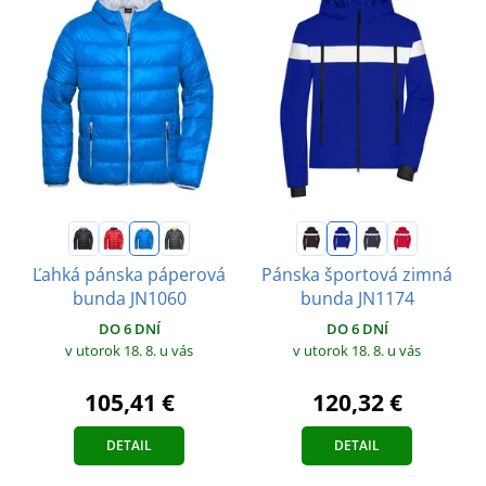
Ľahká pánska páperová
Pánska športová zimná
bunda JN1060
bunda JN1174
DO 6 DNÍ
DO 6 DNÍ
v utorok 18. 8.
u vás
v utorok 18. 8.
u vás
105,41 €
120,32 €
DETAIL
DETAIL