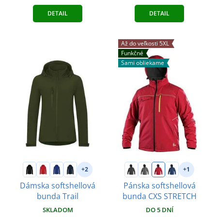
DETAIL
DETAIL
Až do veľkosti 5XL
Funkčné
Sami obliekame
+2
+1
Dámska softshellová
Pánska softshellová
bunda Trail
bunda CXS STRETCH
SKLADOM
DO 5 DNÍ