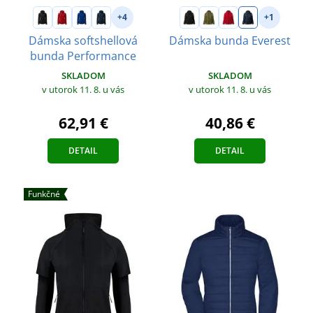
+4
+1
Dámska softshellová
Dámska bunda Everest
bunda Performance
SKLADOM
SKLADOM
v utorok 11. 8.
u vás
v utorok 11. 8.
u vás
40,86 €
62,91 €
DETAIL
DETAIL
Funkčné