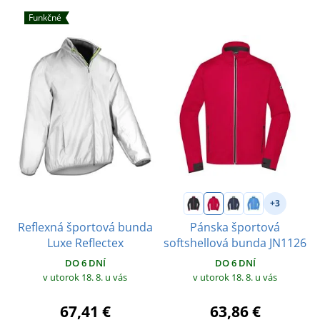
Funkčné
+3
Reflexná športová bunda
Pánska športová
Luxe Reflectex
softshellová bunda JN1126
DO 6 DNÍ
DO 6 DNÍ
v utorok 18. 8.
u vás
v utorok 18. 8.
u vás
67,41 €
63,86 €