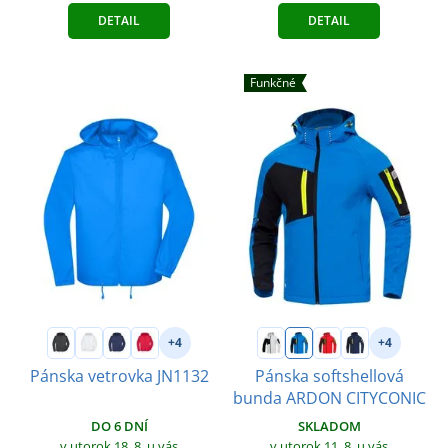
DETAIL
DETAIL
Funkčné
+4
+4
Pánska vetrovka JN1132
Pánska softshellová
bunda ARDON CITYCONIC
DO 6 DNÍ
SKLADOM
v utorok 18. 8.
u vás
v utorok 11. 8.
u vás