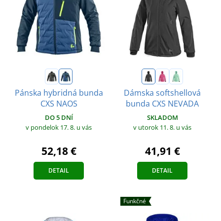
Pánska hybridná bunda
Dámska softshellová
CXS NAOS
bunda CXS NEVADA
DO 5 DNÍ
SKLADOM
v pondelok 17. 8.
u vás
v utorok 11. 8.
u vás
52,18 €
41,91 €
DETAIL
DETAIL
Funkčné