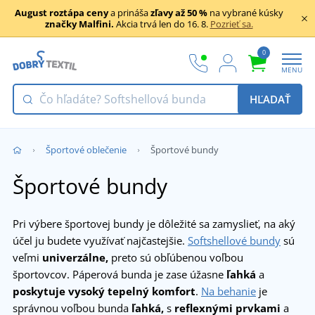
August roztápa ceny
a prináša
zľavy až 50 %
na vybrané kúsky
značky Malfini.
Akcia trvá len do 16. 8.
Pozrieť sa.
0
MENU
HĽADAŤ
Športové oblečenie
Športové bundy
Športové bundy
Pri výbere športovej bundy je dôležité sa zamyslieť, na aký
účel ju budete využívať najčastejšie.
Softshellové bundy
sú
veľmi
univerzálne,
preto sú obľúbenou voľbou
športovcov. Páperová bunda je zase úžasne
ľahká
a
poskytuje vysoký tepelný komfort
.
Na behanie
je
správnou voľbou bunda
ľahká,
s
reflexnými prvkami
a