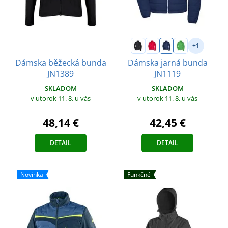
+1
Dámska běžecká bunda
Dámska jarná bunda
JN1389
JN1119
SKLADOM
SKLADOM
v utorok 11. 8.
u vás
v utorok 11. 8.
u vás
48,14 €
42,45 €
DETAIL
DETAIL
Novinka
Funkčné