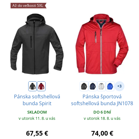
Až do veľkosti 5XL
+3
Pánska softshellová
Pánska športová
bunda Spirit
softshellová bunda JN1078
SKLADOM
DO 6 DNÍ
v utorok 11. 8.
u vás
v utorok 18. 8.
u vás
67,55 €
74,00 €