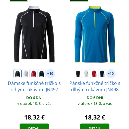
+10
+10
Dámske funkčné tričko s
Pánske funkčné tričko s
dlhým rukávom JN497
dlhým rukávom JN498
DO 6 DNÍ
DO 6 DNÍ
v utorok 18. 8.
u vás
v utorok 18. 8.
u vás
18,32 €
18,32 €
DETAIL
DETAIL