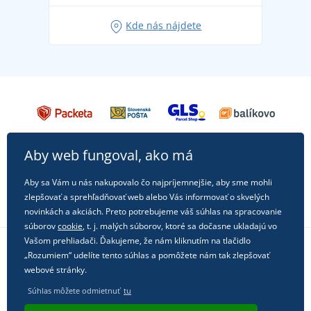
Obľúbené tričko City v hlavnej úlohe: outfity na
Kde nás nájdete
každú príležitosť!
Aby web fungoval, ako má
Aby sa Vám u nás nakupovalo čo najpríjemnejšie, aby sme mohli
zlepšovať a sprehľadňovať web alebo Vás informovať o skvelých
novinkách a akciách. Preto potrebujeme váš súhlas na spracovanie
súborov
cookie
, t. j. malých súborov, ktoré sa dočasne ukladajú vo
Vašom prehliadači. Ďakujeme, že nám kliknutím na tlačidlo
„Rozumiem“ udelíte tento súhlas a pomôžete nám tak zlepšovať
Sledujte nás na sociálnych sieťach
webové stránky.
Súhlas môžete odmietnuť
tu