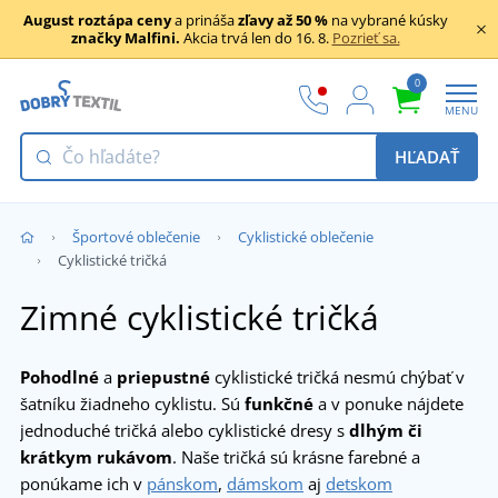
August roztápa ceny
a prináša
zľavy až 50 %
na vybrané kúsky
značky Malfini.
Akcia trvá len do 16. 8.
Pozrieť sa.
0
MENU
HĽADAŤ
Športové oblečenie
Cyklistické oblečenie
Cyklistické tričká
Zimné cyklistické tričká
Pohodlné
a
priepustné
cyklistické tričká nesmú chýbať v
šatníku žiadneho cyklistu. Sú
funkčné
a v ponuke nájdete
jednoduché tričká alebo cyklistické dresy s
dlhým či
krátkym rukávom
. Naše tričká sú krásne farebné a
ponúkame ich v
pánskom
,
dámskom
aj
detskom