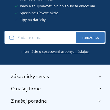
Rady a zaujímavosti nielen zo sveta oblečenia
Špeciálne zľavové akcie
Tipy na darčeky
PRIHLÁSIŤ SA
Informácie o
spracovaní osobných údajov
.
Zákaznícky servis
O našej firme
Kontakt
Obchodné podmienky
Z našej poradne
O nás
Doprava a platba
Referencie