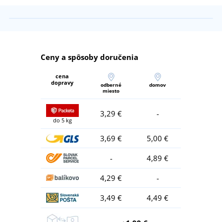
Ceny a spôsoby doručenia
cena
dopravy
odberné
domov
miesto
3,29 €
-
do 5 kg
3,69 €
5,00 €
-
4,89 €
4,29 €
-
3,49 €
4,49 €