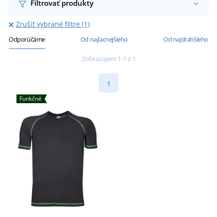
Filtrovať produkty
Zrušiť vybrané filtre (1)
Odporúčáme
Od najlacnejšieho
Od najdrahšieho
Zobrazujem 1-1 z 1
1
Funkčné