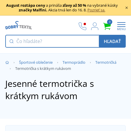
August roztápa ceny
a prináša
zľavy až 50 %
na vybrané kúsky
značky Malfini.
Akcia trvá len do 16. 8.
Pozrieť sa.
0
MENU
HĽADAŤ
Športové oblečenie
Termoprádlo
Termotričká
Termotrička s krátkym rukávom
Jesenné termotrička s
krátkym rukávom