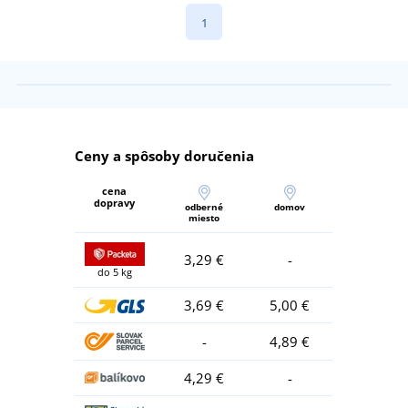
1
Ceny a spôsoby doručenia
cena
dopravy
odberné
domov
miesto
3,29 €
-
do 5 kg
3,69 €
5,00 €
-
4,89 €
4,29 €
-