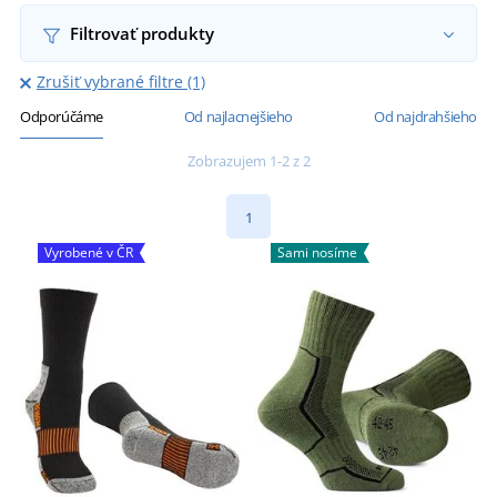
Filtrovať produkty
Zrušiť vybrané filtre (1)
Odporúčáme
Od najlacnejšieho
Od najdrahšieho
Zobrazujem 1-2 z 2
1
Vyrobené v ČR
Sami nosíme