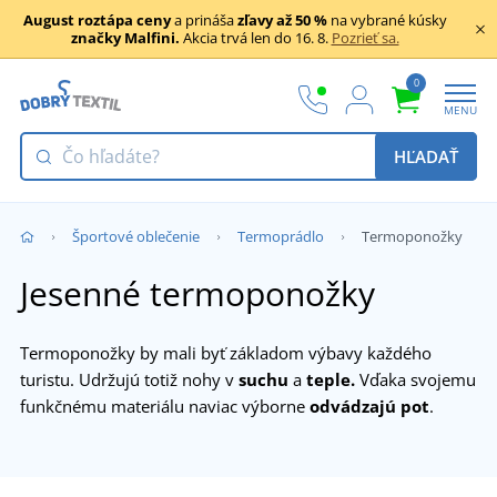
August roztápa ceny
a prináša
zľavy až 50 %
na vybrané kúsky
značky Malfini.
Akcia trvá len do 16. 8.
Pozrieť sa.
0
MENU
HĽADAŤ
Športové oblečenie
Termoprádlo
Termoponožky
Jesenné termoponožky
Termoponožky by mali byť základom výbavy každého
turistu. Udržujú totiž nohy v
suchu
a
teple.
Vďaka svojemu
funkčnému materiálu naviac výborne
odvádzajú pot
.