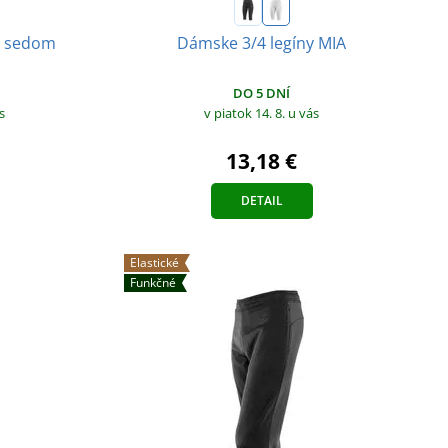
m sedom
Dámske 3/4 legíny MIA
DO 5 DNÍ
s
v piatok 14. 8.
u vás
13,18 €
DETAIL
Elastické
Funkčné