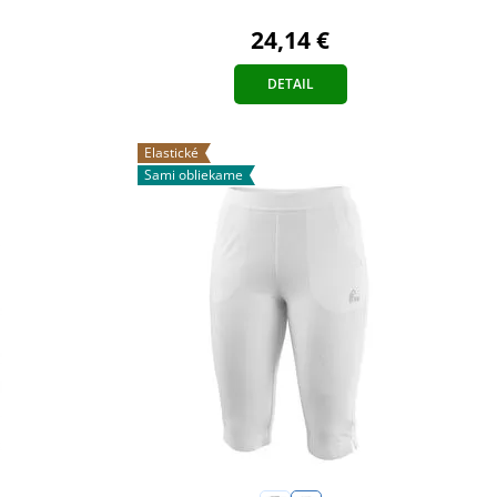
24,14 €
DETAIL
Elastické
Sami obliekame