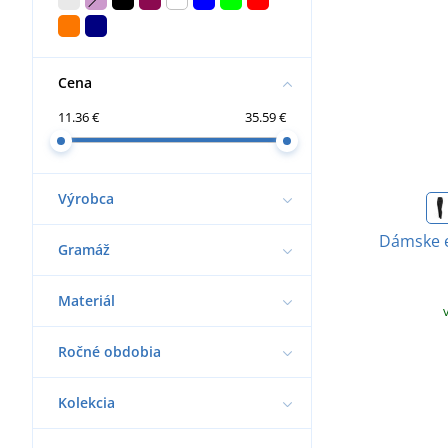
Cena
11.36 €
35.59 €
Výrobca
Dámske e
Gramáž
Materiál
Ročné obdobia
Kolekcia