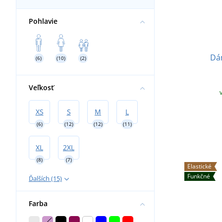
Pohlavie
Dá
(6)
(10)
(2)
Veľkosť
XS
S
M
L
(6)
(12)
(12)
(11)
XL
2XL
(8)
(7)
Elastické
Funkčné
Ďalších (15)
Farba