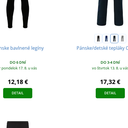
ske bavlnené legíny
Pánske/detské tepláky 
DO 6 DNÍ
DO 3-4 DNÍ
v pondelok 17. 8.
u vás
vo štvrtok 13. 8.
u vá
12,18 €
17,32 €
DETAIL
DETAIL