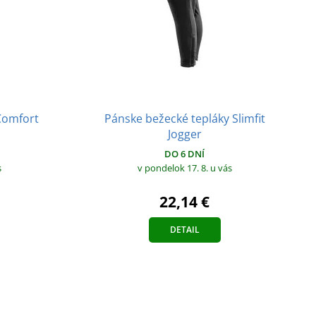
Pánske bežecké tepláky Slimfit
Comfort
Jogger
DO 6 DNÍ
s
v pondelok 17. 8.
u vás
22,14 €
DETAIL