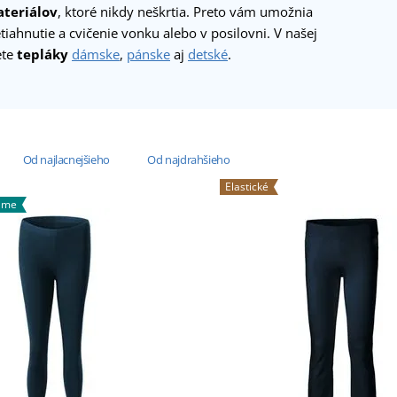
teriálov
, ktoré nikdy neškrtia. Preto vám umožnia
iahnutie a cvičenie vonku alebo v posilovni. V našej
ete
tepláky
dámske
,
pánske
aj
detské
.
Od najlacnejšieho
Od najdrahšieho
Elastické
ame