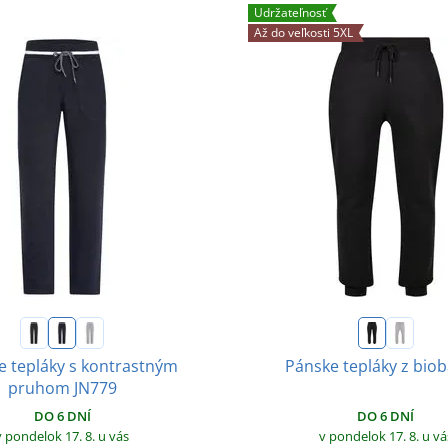
Udržateľnosť
Až do veľkosti 5XL
 tepláky s kontrastným
Pánske tepláky z biob
pruhom JN779
DO 6 DNÍ
DO 6 DNÍ
v pondelok 17. 8.
u vá
v pondelok 17. 8.
u vás