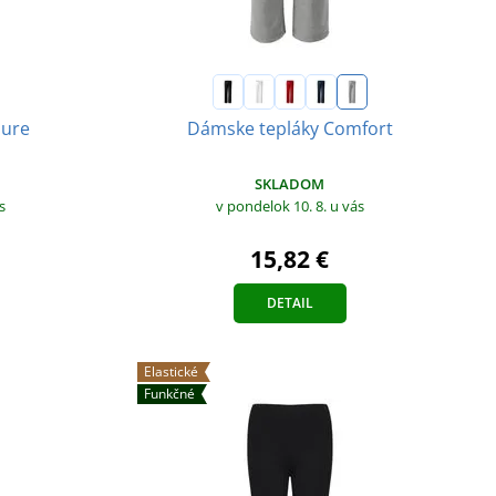
sure
Dámske tepláky Comfort
SKLADOM
s
v pondelok 10. 8.
u vás
15,82 €
DETAIL
Elastické
Funkčné