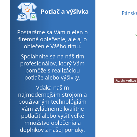
Potlač
a výšivka
Pánske
Postaráme sa Vám nielen o
firemné oblečenie, ale aj o
oblečenie Vášho tímu.
Spoľahnite sa na náš tím
profesionálov, ktorý Vám
pomôže s realizáciou
potlače alebo výšivky.
Až do veľkos
Vďaka našim
najmodernejším strojom a
používaným technológiám
Vám zvládneme kvalitne
potlačiť alebo vyšiť veľké
množstvo oblečenia a
doplnkov z našej ponuky.