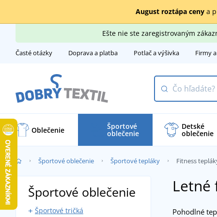
August roztápa ceny
a p
Ešte nie ste zaregistrovaným záka
Časté otázky
Doprava a platba
Potlač a výšivka
Firmy a
Športové
Detské
Oblečenie
oblečenie
oblečenie
Športové oblečenie
Športové tepláky
Fitness teplák
Letné 
Športové oblečenie
Športové tričká
Pohodlné tepl