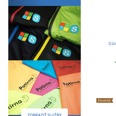
Dám
Elastické
ZOBRAZIŤ SLUŽBY