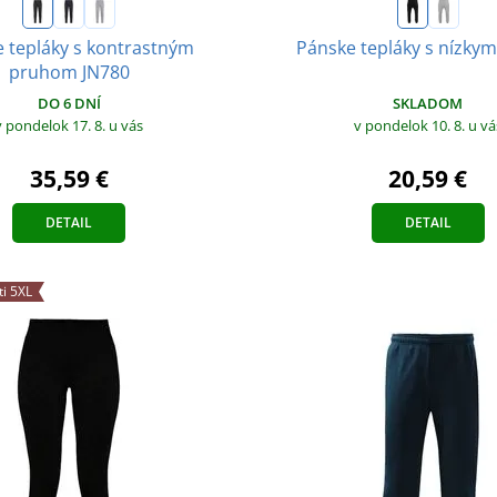
 tepláky s kontrastným
Pánske tepláky s nízky
pruhom JN780
SKLADOM
DO 6 DNÍ
v pondelok 10. 8.
u vá
v pondelok 17. 8.
u vás
20,59 €
35,59 €
DETAIL
DETAIL
ti 5XL