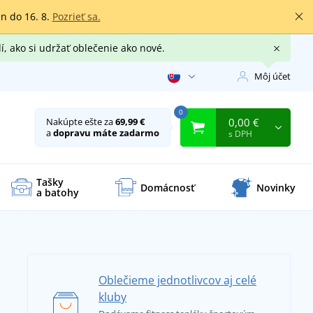
en do 16. 8.
Pozrieť sa.
í, ako si udržať oblečenie ako nové.
Môj účet
0
0,00 €
Nakúpte ešte za
69,99 €
a
dopravu máte zadarmo
s DPH
Tašky
Domácnosť
Novinky
a batohy
Oblečieme jednotlivcov aj celé
kluby