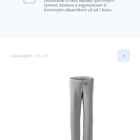
Dodávame fitness tepláky športovým
týmom, klubom a organizáciam či
koncovým zákazníkom už od 1 kusu.
Zobrazujem 1-16 z 16
1