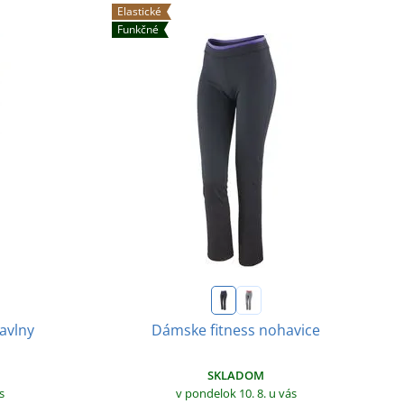
Elastické
Funkčné
avlny
Dámske fitness nohavice
SKLADOM
s
v pondelok 10. 8.
u vás