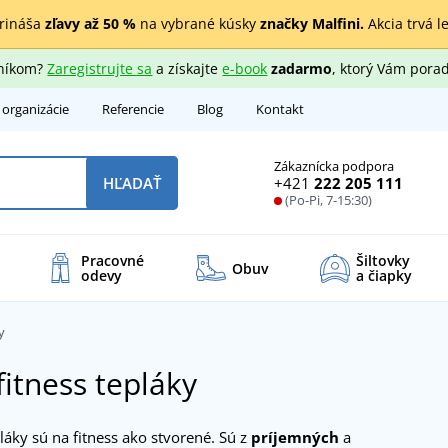
rináša
zľavy až 50 %
na vybrané kúsky
značky Malfini.
Akcia trvá l
zníkom?
Zaregistrujte sa
a získajte
e-book
zadarmo
, ktorý Vám porad
 organizácie
Referencie
Blog
Kontakt
Zákaznícka podpora
+421
222 205 111
HĽADAŤ
(Po-Pi, 7-15:30)
Pracovné
Šiltovky
Obuv
odevy
a čiapky
y
fitness tepláky
áky sú na fitness ako stvorené. Sú z
príjemných
a