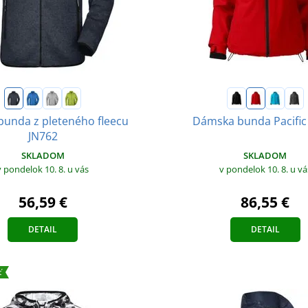
bunda z pleteného fleecu
Dámska bunda Pacific 
JN762
SKLADOM
SKLADOM
v pondelok 10. 8.
u vá
v pondelok 10. 8.
u vás
86,55 €
56,59 €
DETAIL
DETAIL
ť