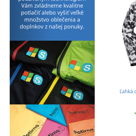
Vám zvládneme kvalitne
potlačiť alebo vyšiť veľké
množstvo oblečenia a
doplnkov z našej ponuky.
Ľahká 