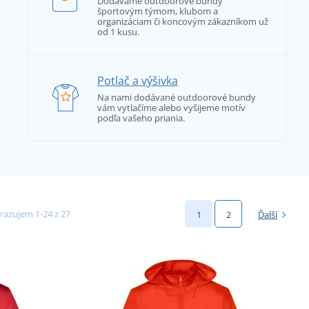
Dodávame outdoorové bundy
športovým týmom, klubom a
organizáciam či koncovým zákazníkom už
od 1 kusu.
Potlač a výšivka
Na nami dodávané outdoorové bundy
vám vytlačíme alebo vyšijeme motív
podľa vašeho priania.
razujem 1-24 z 27
1
2
Ďalší