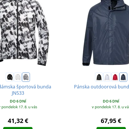
dámska športová bunda
Pánska outdoorová bund
JN533
DO 6 DNÍ
DO 6 DNÍ
v pondelok 17. 8.
u vá
v pondelok 17. 8.
u vás
67,95 €
41,32 €