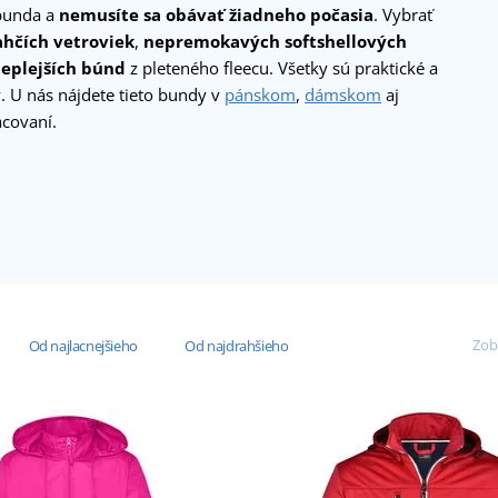
bunda a
nemusíte sa obávať žiadneho počasia
. Vybrať
ahčích vetroviek
,
nepremokavých softshellových
teplejších búnd
z pleteného fleecu. Všetky sú praktické a
. U nás nájdete tieto bundy v
pánskom
,
dámskom
aj
covaní.
Zob
Od najlacnejšieho
Od najdrahšieho