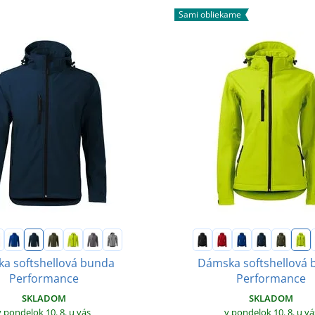
Sami obliekame
ka softshellová bunda
Dámska softshellová
Performance
Performance
SKLADOM
SKLADOM
v pondelok 10. 8.
u vás
v pondelok 10. 8.
u vá