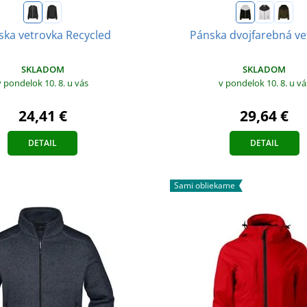
ka vetrovka Recycled
Pánska dvojfarebná ve
SKLADOM
SKLADOM
v pondelok 10. 8.
u vás
v pondelok 10. 8.
u vá
24,41 €
29,64 €
DETAIL
DETAIL
Sami obliekame