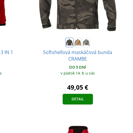
3 IN 1
Softshellová maskáčová bunda
CRAMBE
DO 5 DNÍ
s
v piatok 14. 8.
u vás
49,05 €
DETAIL