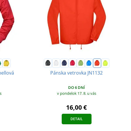
hellová
Pánska vetrovka JN1132
DO 6 DNÍ
v pondelok 17. 8.
u vás
s
16,00 €
DETAIL