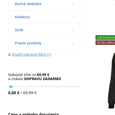
Ročné obdobia
Kolekcia
Strih
Udržateľnos
Až do veľkos
Pracie symboly
Zrušiť vybrané filtre (1)
Nakúpte ešte za
69,99 €
a získate
DOPRAVU ZADARMO
0,00 €
/ 69,99 €
Ceny a spôsoby doručenia