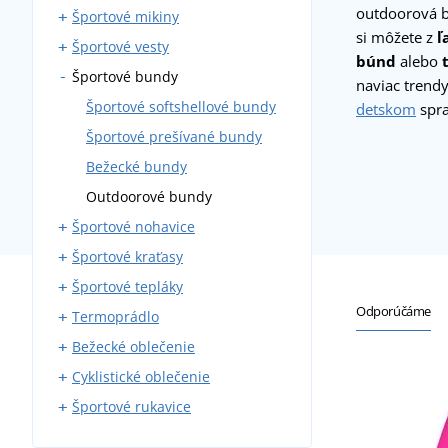
outdoorová 
Športové mikiny
Športové tielka
si môžete z
ľ
Športové vesty
Športové tričká bez rukávov
Športové mikiny na zips
búnd
alebo
Športové bundy
Športové tričká s krátkym
Športové mikiny cez hlavu
Športové softshellové vesty
naviac trendy
rukávom
Outdoorové vesty
Športové softshellové bundy
detskom
spra
Športové tričká s dlhým
Športové prešívané bundy
rukávom
Bežecké bundy
Bežecké tričká
Outdoorové bundy
Fitness tričká
Športové nohavice
Cyklistické tričká
Športové kraťasy
Bežecké nohavice
Športové topy
Športové tepláky
Elastické nohavice
Bežecké kraťasy
Odporúčáme
Termoprádlo
Športové softshellové
Elastické kraťasy
Bežecké tepláky
nohavice
Bežecké oblečenie
Cyklistické kraťasy
Fitness tepláky
Termoponožky
Outdoorové nohavice
Cyklistické oblečenie
Termospodky
Bežecké bundy
Športové legíny
Športové rukavice
Termotričká
Bežecké kraťasy
Cyklistické tričká
Bežecké tričká
Cyklistické kraťasy
Cyklistické rukavice