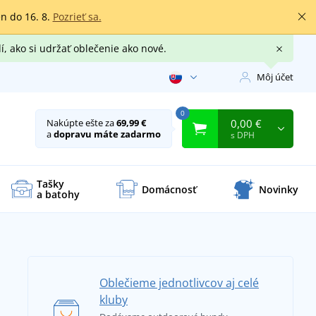
en do 16. 8.
Pozrieť sa.
í, ako si udržať oblečenie ako nové.
Môj účet
0
0,00 €
Nakúpte ešte za
69,99 €
a
dopravu máte zadarmo
s DPH
Tašky
Domácnosť
Novinky
a batohy
Oblečieme jednotlivcov aj celé
kluby