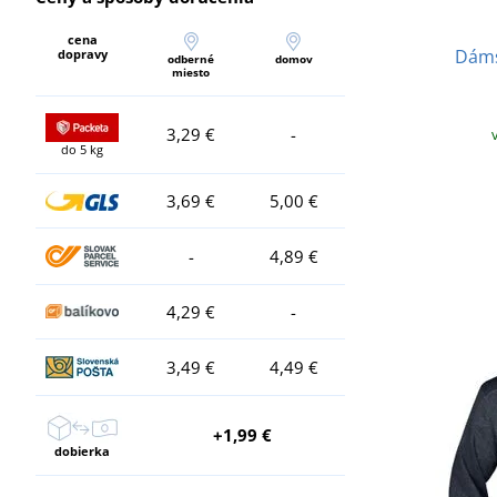
cena
Dáms
dopravy
odberné
domov
miesto
3,29 €
-
do 5 kg
3,69 €
5,00 €
-
4,89 €
4,29 €
-
3,49 €
4,49 €
+1,99 €
dobierka