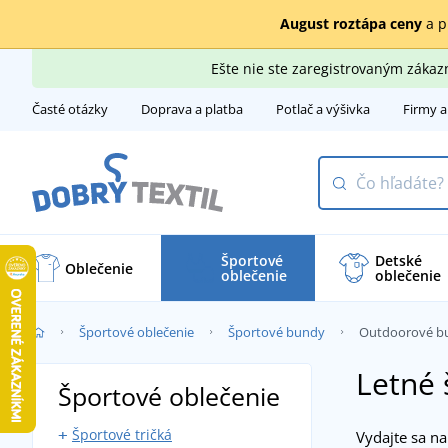
August roztápa ceny
a p
Ešte nie ste zaregistrovaným záka
Časté otázky
Doprava a platba
Potlač a výšivka
Firmy a
Športové
Detské
Oblečenie
oblečenie
oblečenie
Športové oblečenie
Športové bundy
Outdoorové b
Letné
Športové oblečenie
Športové tričká
Vydajte sa na