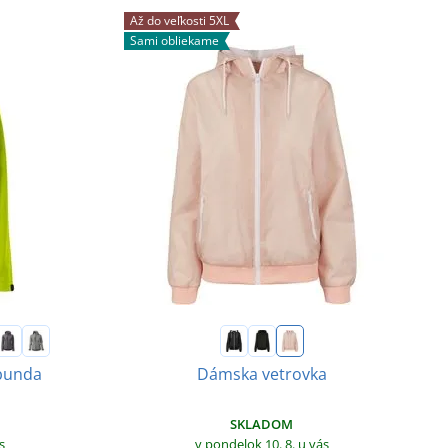
Až do veľkosti 5XL
Sami obliekame
 bunda
Dámska vetrovka
SKLADOM
v pondelok 10. 8.
u vás
s