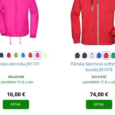
ska vetrovka JN1131
Pánska športová softs
bunda JN1078
SKLADOM
DO 6 DNÍ
v pondelok 10. 8.
u vás
v pondelok 17. 8.
u vá
16,00 €
74,00 €
DETAIL
DETAIL