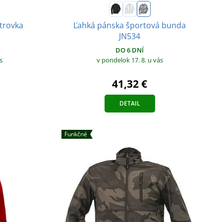
trovka
Ľahká pánska športová bunda
JN534
DO 6 DNÍ
s
v pondelok 17. 8.
u vás
41,32 €
DETAIL
Funkčné