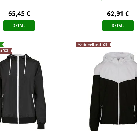
65,45 €
62,91 €
DETAIL
DETAIL
ť
Až do veľkosti 5XL
ti 5XL