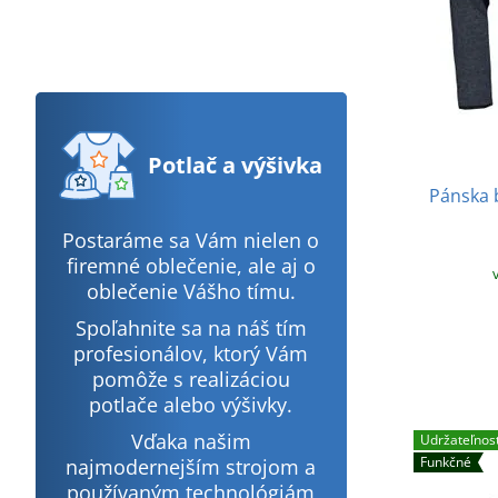
Potlač
a výšivka
Pánska 
Postaráme sa Vám nielen o
firemné oblečenie, ale aj o
oblečenie Vášho tímu.
Spoľahnite sa na náš tím
profesionálov, ktorý Vám
pomôže s realizáciou
potlače alebo výšivky.
Vďaka našim
Udržateľnos
Funkčné
najmodernejším strojom a
používaným technológiám