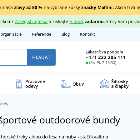
rináša
zľavy až 50 %
na vybrané kúsky
značky Malfini.
Akcia trvá l
zníkom?
Zaregistrujte sa
a získajte
e-book
zadarmo
, ktorý Vám porad
 organizácie
Referencie
Blog
Kontakt
Zákaznícka podpora
+421
222 205 111
HĽADAŤ
(Po-Pi, 7-15:30)
Pracovné
Šiltovky
Obuv
odevy
a čiapky
undy
 športové outdoorové bundy
 horské treky alebo do lesa na huby - stačí kvalitná