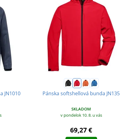
a JN1010
Pánska softshellová bunda JN135
SKLADOM
s
v pondelok 10. 8.
u vás
69,27 €