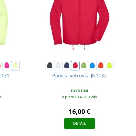
1131
Pánska vetrovka JN1132
DO 6 DNÍ
s
v piatok 14. 8.
u vás
16,00 €
DETAIL