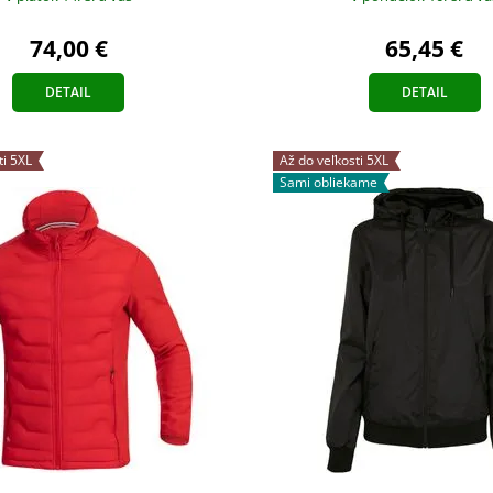
74,00 €
65,45 €
DETAIL
DETAIL
ti 5XL
Až do veľkosti 5XL
Sami obliekame