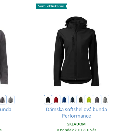
Sami obliekame
bunda
Dámska softshellová bunda
Performance
SKLADOM
s
v pondelok 10. 8.
u vás