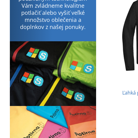
Vám zvládneme kvalitne
potlačiť alebo vyšiť veľké
množstvo oblečenia a
doplnkov z našej ponuky.
Ľahká 