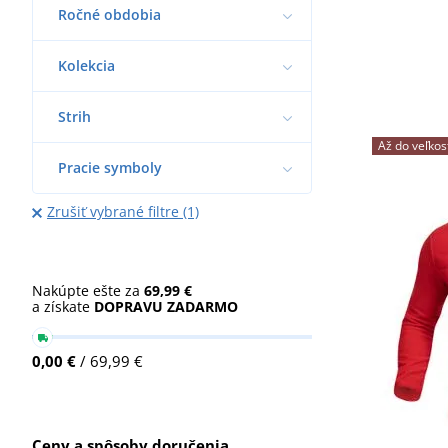
Ročné obdobia
Kolekcia
Strih
Až do veľkos
Pracie symboly
Zrušiť vybrané filtre (1)
Nakúpte ešte za
69,99 €
a získate
DOPRAVU ZADARMO
0,00 €
/ 69,99 €
Ceny a spôsoby doručenia