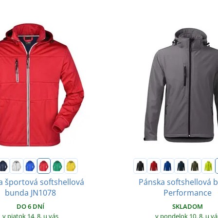
 športová softshellová
Pánska softshellová 
bunda JN1078
Performance
DO 6 DNÍ
SKLADOM
v piatok 14. 8.
u vás
v pondelok 10. 8.
u vá