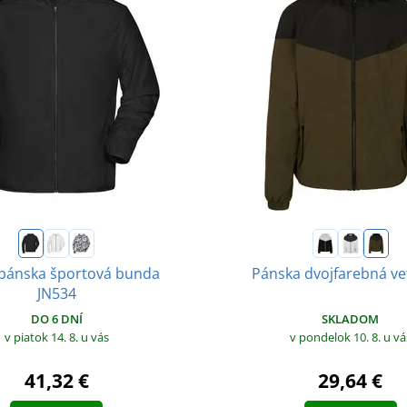
pánska športová bunda
Pánska dvojfarebná ve
JN534
SKLADOM
DO 6 DNÍ
v pondelok 10. 8.
u vá
v piatok 14. 8.
u vás
29,64 €
41,32 €