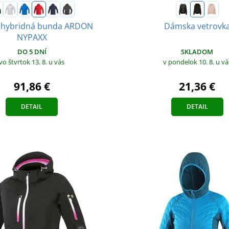
 hybridná bunda ARDON
Dámska vetrovk
NYPAXX
SKLADOM
DO 5 DNÍ
v pondelok 10. 8.
u vá
vo štvrtok 13. 8.
u vás
21,36 €
91,86 €
DETAIL
DETAIL