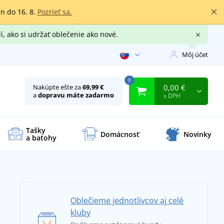
en do 16. 8.
Pozrieť sa.
í, ako si udržať oblečenie ako nové.
Môj účet
0
0,00 €
Nakúpte ešte za
69,99 €
a
dopravu máte zadarmo
s DPH
Tašky
Domácnosť
Novinky
a batohy
Oblečieme jednotlivcov aj celé
kluby