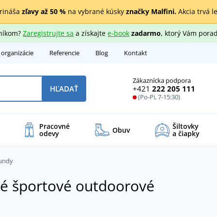
rináša
zľavy až 50 %
na vybrané kúsky
značky Malfini.
Akcia trvá l
zníkom?
Zaregistrujte sa
a získajte
e-book
zadarmo
, ktorý Vám porad
 organizácie
Referencie
Blog
Kontakt
Zákaznícka podpora
+421
222 205 111
HĽADAŤ
(Po-Pi, 7-15:30)
Pracovné
Šiltovky
Obuv
odevy
a čiapky
undy
é športové outdoorové