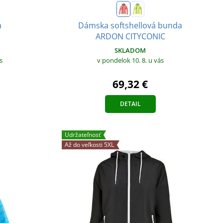
a
Dámska softshellová bunda
ARDON CITYCONIC
SKLADOM
s
v pondelok 10. 8.
u vás
69,32 €
DETAIL
Udržateľnosť
Až do veľkosti 5XL