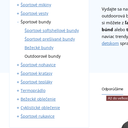
Športové mikiny
Športové tielka
Vydajte sa na
Športové vesty
Športové tričká bez rukávov
Športové mikiny na zips
outdoorová 
Športové bundy
Športové tričká s krátkym
Športové mikiny cez hlavu
Športové softshellové vesty
si môžete z
ľ
rukávom
búnd
alebo
Outdoorové vesty
Športové softshellové bundy
Športové tričká s dlhým
naviac trendy
Športové prešívané bundy
rukávom
detskom
spra
Bežecké bundy
Bežecké tričká
Outdoorové bundy
Fitness tričká
Športové nohavice
Cyklistické tričká
Športové kraťasy
Bežecké nohavice
Športové topy
Športové tepláky
Elastické nohavice
Bežecké kraťasy
Odporúčáme
Termoprádlo
Športové softshellové
Elastické kraťasy
Bežecké tepláky
nohavice
Až do veľkos
Bežecké oblečenie
Cyklistické kraťasy
Fitness tepláky
Termoponožky
Outdoorové nohavice
Cyklistické oblečenie
Termospodky
Bežecké bundy
Športové legíny
Športové rukavice
Termotričká
Bežecké kraťasy
Cyklistické tričká
Bežecké tričká
Cyklistické kraťasy
Cyklistické rukavice