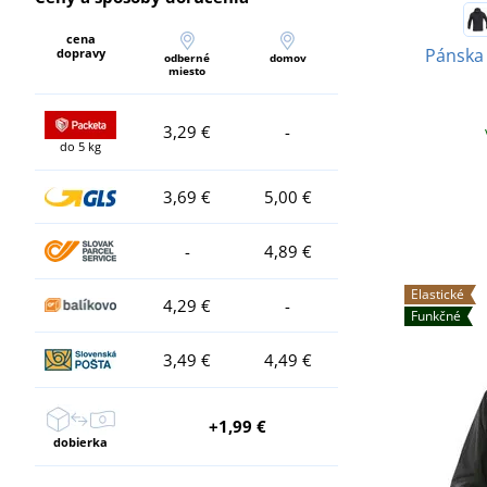
cena
Pánska
dopravy
odberné
domov
miesto
3,29 €
-
do 5 kg
3,69 €
5,00 €
-
4,89 €
Elastické
4,29 €
-
Funkčné
3,49 €
4,49 €
+1,99 €
dobierka