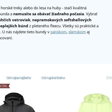
 horské treky alebo do lesa na huby - stačí kvalitná
bunda a
nemusíte sa obávať žiadneho počasia
. Vybrať
ahčích vetroviek
,
nepremokavých softshellových
teplejších búnd
z pleteného fleecu. Všetky sú praktické a
. U nás nájdete tieto bundy v
pánskom
,
dámskom
aj
covaní.
Zob
Od najlacnejšieho
Od najdrahšieho
ti 5XL