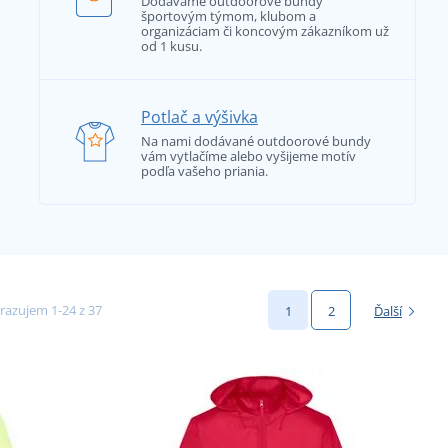
Dodávame outdoorové bundy
športovým týmom, klubom a
organizáciam či koncovým zákazníkom už
od 1 kusu.
Potlač a výšivka
Na nami dodávané outdoorové bundy
vám vytlačíme alebo vyšijeme motív
podľa vašeho priania.
razujem 1-24 z 37
1
2
Ďalší