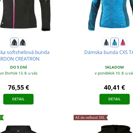
a softshellová bunda
Dámska bunda CXS 
ARDON CREATRON
SKLADOM
DO 5 DNÍ
v pondelok 10. 8.
u vá
vo štvrtok 13. 8.
u vás
40,41 €
76,55 €
DETAIL
DETAIL
ť
Až do veľkosti 5XL