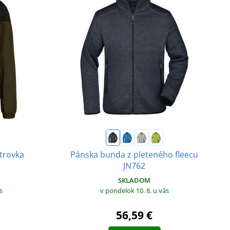
trovka
Pánska bunda z pleteného fleecu
JN762
SKLADOM
s
v pondelok 10. 8.
u vás
56,59 €