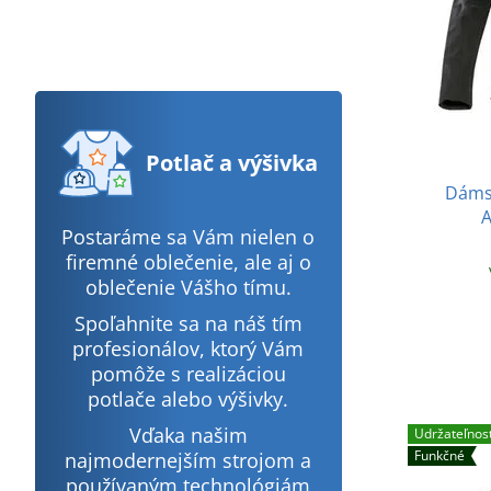
Potlač
a výšivka
Dámsk
Postaráme sa Vám nielen o
firemné oblečenie, ale aj o
oblečenie Vášho tímu.
Spoľahnite sa na náš tím
profesionálov, ktorý Vám
pomôže s realizáciou
potlače alebo výšivky.
Vďaka našim
Udržateľnos
Funkčné
najmodernejším strojom a
používaným technológiám