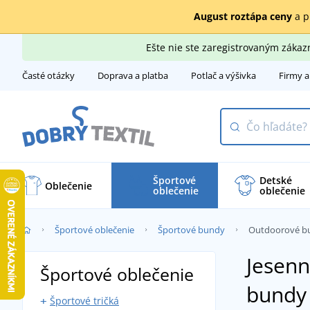
August roztápa ceny
a p
Ešte nie ste zaregistrovaným záka
Časté otázky
Doprava a platba
Potlač a výšivka
Firmy a
Športové
Detské
Oblečenie
oblečenie
oblečenie
Športové oblečenie
Športové bundy
Outdoorové b
Jesenn
Športové oblečenie
bundy
Športové tričká