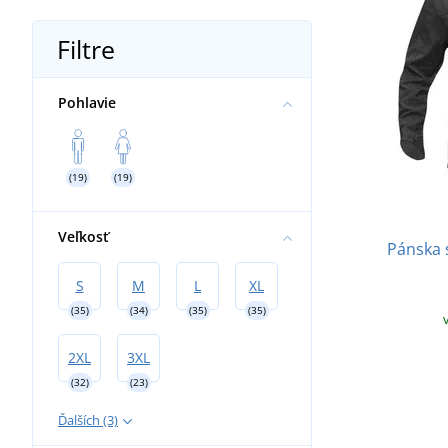
Bežecké nohavice
Rukavice na dotykový displej
Filtre
Pohlavie
(19)
(19)
Veľkosť
Pánska 
S
M
L
XL
(35)
(34)
(35)
(35)
2XL
3XL
(32)
(23)
Ďalších (3)