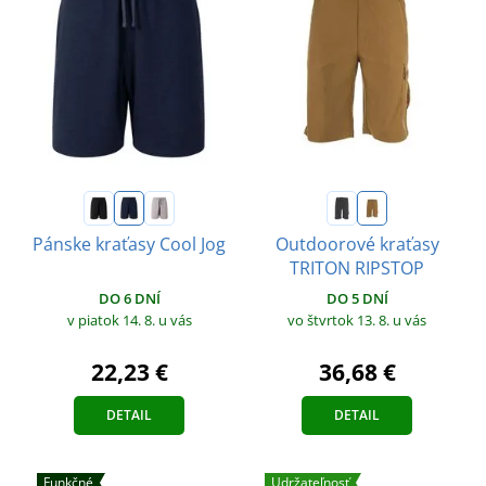
Pánske kraťasy Cool Jog
Outdoorové kraťasy
TRITON RIPSTOP
DO 6 DNÍ
DO 5 DNÍ
v piatok 14. 8.
u vás
vo štvrtok 13. 8.
u vás
22,23 €
36,68 €
DETAIL
DETAIL
Funkčné
Udržateľnosť