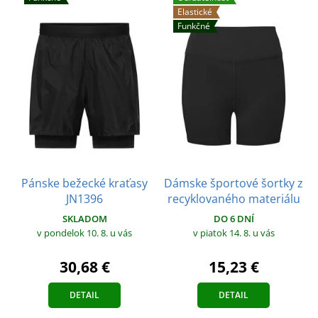
Elastické
Funkčné
Pánske bežecké kraťasy
Dámske športové šortky z
JN1396
recyklovaného materiálu
SKLADOM
DO 6 DNÍ
v pondelok 10. 8.
u vás
v piatok 14. 8.
u vás
30,68 €
15,23 €
DETAIL
DETAIL