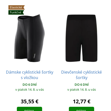
Elastické
Funkčné
Dámske cyklistické šortky
Dievčenské cyklistické
s vložkou
šortky
DO 6 DNÍ
DO 6 DNÍ
v piatok 14. 8.
u vás
v piatok 14. 8.
u vás
35,55 €
12,77 €