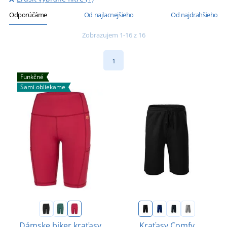
Odporúčáme
Od najlacnejšieho
Od najdrahšieho
Zobrazujem 1-16 z 16
1
Funkčné
Sami obliekame
Dámske biker kraťasy
Kraťasy Comfy