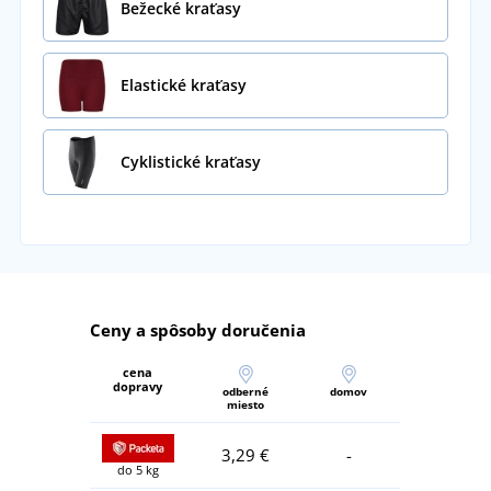
Bežecké kraťasy
Elastické kraťasy
Cyklistické kraťasy
Ceny a spôsoby doručenia
cena
dopravy
odberné
domov
miesto
3,29 €
-
do 5 kg