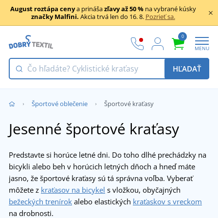
August roztápa ceny
a prináša
zľavy až 50 %
na vybrané kúsky
značky Malfini.
Akcia trvá len do 16. 8.
Pozrieť sa.
0
MENU
HĽADAŤ
Športové oblečenie
Športové kraťasy
Jesenné športové kraťasy
Predstavte si horúce letné dni. Do toho dlhé prechádzky na
bicykli alebo beh v horúcich letných dňoch a hneď máte
jasno, že športové kraťasy sú tá správna voľba. Vyberať
môžete z
kraťasov na bicykel
s vložkou, obyčajných
bežeckých trenírok
alebo elastických
kraťaskov s vreckom
na drobnosti.