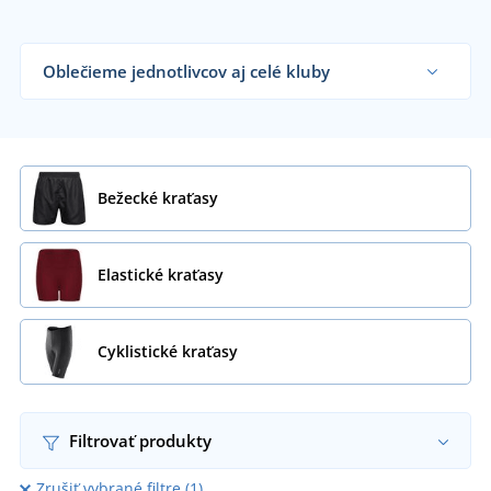
Oblečieme jednotlivcov aj celé kluby
Dodávame športové kraťasy športovým týmom,
klubom a organizáciam či koncovým zákazníkom
už od 1 kusu.
Chcem vedieť viac
Bežecké kraťasy
Elastické kraťasy
Cyklistické kraťasy
Filtrovať produkty
Zrušiť vybrané filtre (1)