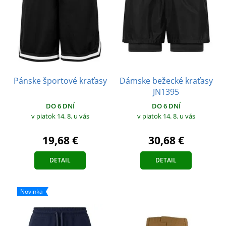
Pánske športové kraťasy
Dámske bežecké kraťasy
JN1395
DO 6 DNÍ
DO 6 DNÍ
v piatok 14. 8.
u vás
v piatok 14. 8.
u vás
19,68 €
30,68 €
DETAIL
DETAIL
Novinka