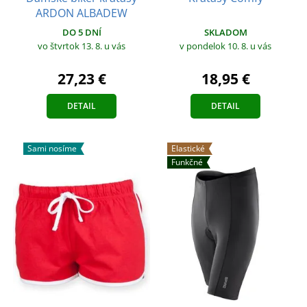
ARDON ALBADEW
SKLADOM
DO 5 DNÍ
v pondelok 10. 8.
u vás
vo štvrtok 13. 8.
u vás
18,95 €
27,23 €
DETAIL
DETAIL
Sami nosíme
Elastické
Funkčné