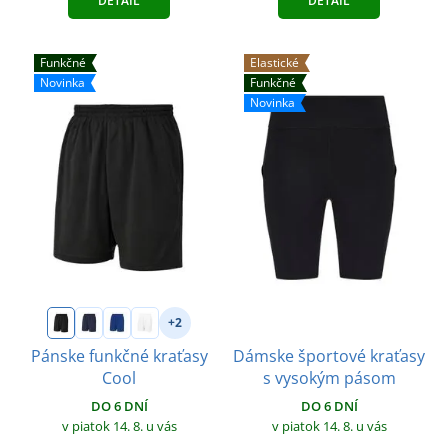
DETAIL
DETAIL
Funkčné
Elastické
Novinka
Funkčné
Novinka
+2
Dámske športové kraťasy
Pánske funkčné kraťasy
s vysokým pásom
Cool
DO 6 DNÍ
DO 6 DNÍ
v piatok 14. 8.
u vás
v piatok 14. 8.
u vás