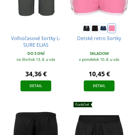
Voľnočasové šortky L-
Detské retro šortky
SURE ELIAS
DO 5 DNÍ
SKLADOM
vo štvrtok 13. 8.
u vás
v pondelok 10. 8.
u vás
34,36 €
10,45 €
DETAIL
DETAIL
Funkčné