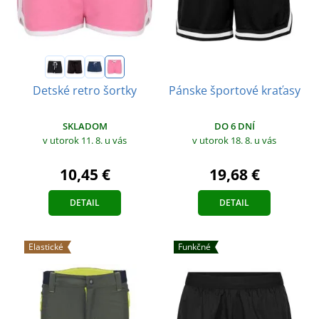
Pánske športové kraťasy
Detské retro šortky
DO 6 DNÍ
SKLADOM
v utorok 18. 8.
u vás
v utorok 11. 8.
u vás
19,68 €
10,45 €
DETAIL
DETAIL
Elastické
Funkčné