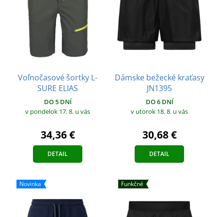
Voľnočasové šortky L-
Dámske bežecké kraťasy
SURE ELIAS
JN1395
DO 5 DNÍ
DO 6 DNÍ
v pondelok 17. 8.
u vás
v utorok 18. 8.
u vás
34,36 €
30,68 €
DETAIL
DETAIL
Novinka
Funkčné