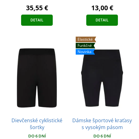
35,55 €
13,00 €
DETAIL
DETAIL
Elastické
Funkčné
Novinka
Dievčenské cyklistické
Dámske športové kraťasy
šortky
s vysokým pásom
DO 6 DNÍ
DO 6 DNÍ