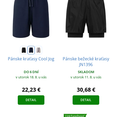
Pánske bežecké kraťasy
Pánske kraťasy Cool Jog
JN1396
DO 6 DNÍ
SKLADOM
v utorok 18. 8.
u vás
v utorok 11. 8.
u vás
22,23 €
30,68 €
DETAIL
DETAIL
Udržateľnosť