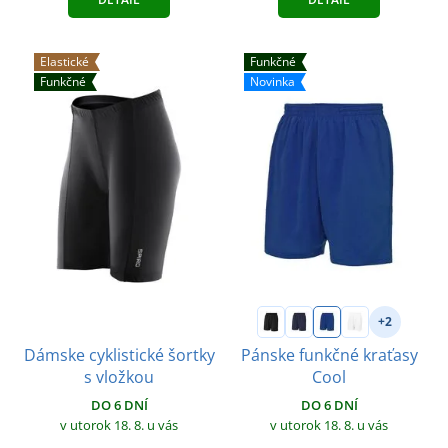
Elastické
Funkčné
Funkčné
Novinka
+2
Dámske cyklistické šortky
Pánske funkčné kraťasy
s vložkou
Cool
DO 6 DNÍ
DO 6 DNÍ
v utorok 18. 8.
u vás
v utorok 18. 8.
u vás