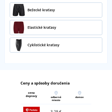
Bežecké kraťasy
Elastické kraťasy
Cyklistické kraťasy
Ceny a spôsoby doručenia
cena
dopravy
odberné
domov
miesto
3,29 €
-