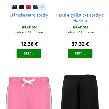
+3
Pánske cyklistické šortky s
Dámske retro šortky
vložkou
SKLADOM
SKLADOM
v utorok 11. 8.
u vás
v utorok 11. 8.
u vás
12,36 €
37,32 €
DETAIL
DETAIL