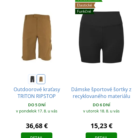
Elastické
Funkčné
Dámske športové šortky z
Outdoorové kraťasy
recyklovaného materiálu
TRITON RIPSTOP
DO 6 DNÍ
DO 5 DNÍ
v utorok 18. 8.
u vás
v pondelok 17. 8.
u vás
15,23 €
36,68 €
DETAIL
DETAIL