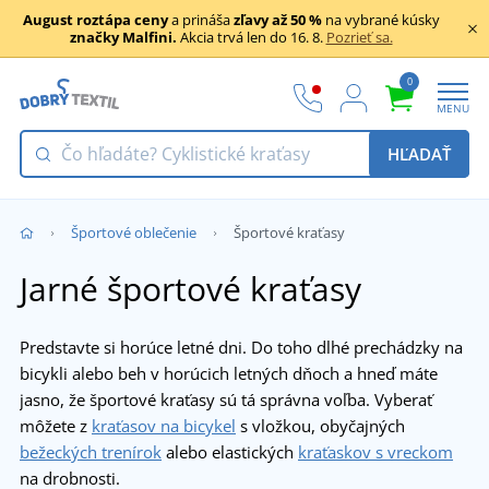
August roztápa ceny
a prináša
zľavy až 50 %
na vybrané kúsky
značky Malfini.
Akcia trvá len do 16. 8.
Pozrieť sa.
0
MENU
HĽADAŤ
Športové oblečenie
Športové kraťasy
Jarné športové kraťasy
Predstavte si horúce letné dni. Do toho dlhé prechádzky na
bicykli alebo beh v horúcich letných dňoch a hneď máte
jasno, že športové kraťasy sú tá správna voľba. Vyberať
môžete z
kraťasov na bicykel
s vložkou, obyčajných
bežeckých trenírok
alebo elastických
kraťaskov s vreckom
na drobnosti.