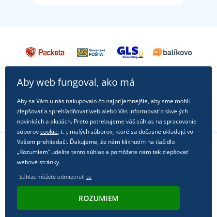
Aby web fungoval, ako má
Aby sa Vám u nás nakupovalo čo najpríjemnejšie, aby sme mohli
zlepšovať a sprehľadňovať web alebo Vás informovať o skvelých
novinkách a akciách. Preto potrebujeme váš súhlas na spracovanie
súborov
cookie
, t. j. malých súborov, ktoré sa dočasne ukladajú vo
Vašom prehliadači. Ďakujeme, že nám kliknutím na tlačidlo
„Rozumiem“ udelíte tento súhlas a pomôžete nám tak zlepšovať
Sledujte nás na sociálnych sieťach
webové stránky.
Súhlas môžete odmietnuť
tu
ROZUMIEM
© 2011 - 2026, Dual Trade s.r.o. | Technicky zaisťuje
Simplia.cz
.