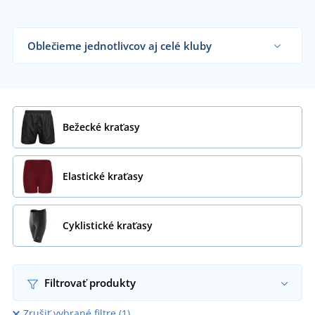
Oblečieme jednotlivcov aj celé kluby
Dodávame športové kraťasy športovým týmom,
klubom a organizáciam či koncovým zákazníkom
už od 1 kusu.
Chcem vedieť viac
Bežecké kraťasy
Elastické kraťasy
Cyklistické kraťasy
Filtrovať produkty
Zrušiť vybrané filtre (1)