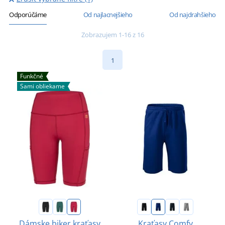
Odporúčáme
Od najlacnejšieho
Od najdrahšieho
Zobrazujem 1-16 z 16
1
Funkčné
Sami obliekame
Dámske biker kraťasy
Kraťasy Comfy