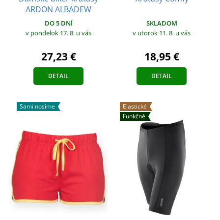
ARDON ALBADEW
SKLADOM
DO 5 DNÍ
v utorok 11. 8.
u vás
v pondelok 17. 8.
u vás
18,95 €
27,23 €
DETAIL
DETAIL
Sami nosíme
Elastické
Funkčné