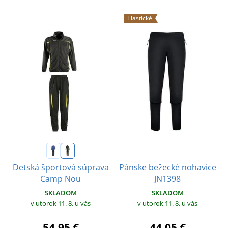
Elastické
Pánske bežecké nohavice
Detská športová súprava
JN1398
Camp Nou
SKLADOM
SKLADOM
v utorok 11. 8.
u vás
v utorok 11. 8.
u vás
44,05 €
54,95 €