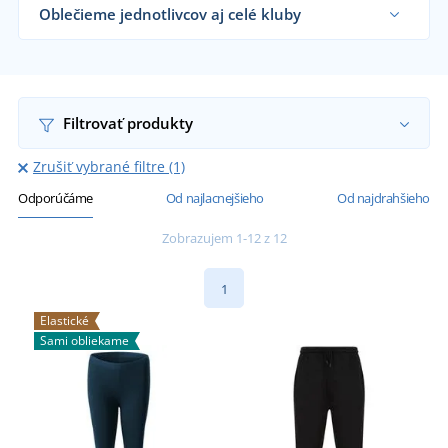
Oblečieme jednotlivcov aj celé kluby
Dodávame bežecké nohavice športovým týmom,
klubom a organizáciam či koncovým zákazníkom
už od 1 kusu.
Chcem vedieť viac
Filtrovať produkty
Zrušiť vybrané filtre (1)
Odporúčáme
Od najlacnejšieho
Od najdrahšieho
Zobrazujem 1-12 z 12
1
Elastické
Sami obliekame