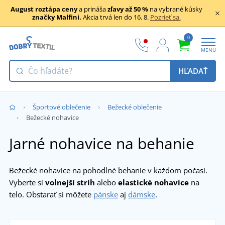
August roztápa ceny
a prináša
zľavy až 50 %
na vybrané kúsky
značky Malfini.
Akcia trvá len do 16. 8.
Pozrieť sa.
0
MENU
HĽADAŤ
Športové oblečenie
Bežecké oblečenie
Bežecké nohavice
Jarné nohavice na behanie
Bežecké nohavice na pohodlné behanie v každom počasí.
Vyberte si
volnejší strih
alebo
elastické nohavice
na
telo. Obstarať si môžete
pánske
aj
dámske
.