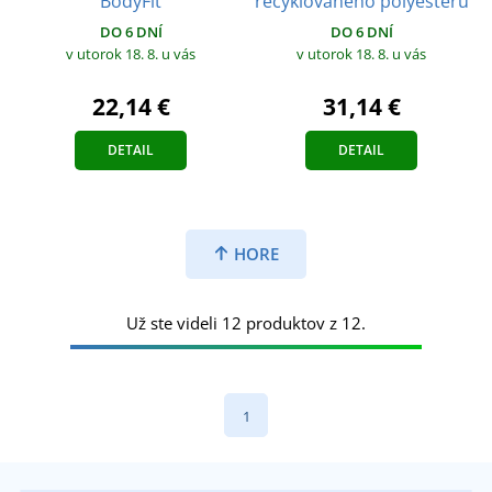
BodyFit
recyklovaného polyesteru
DO 6 DNÍ
DO 6 DNÍ
v utorok 18. 8.
u vás
v utorok 18. 8.
u vás
22,14 €
31,14 €
DETAIL
DETAIL
HORE
Už ste videli 12 produktov z 12.
1