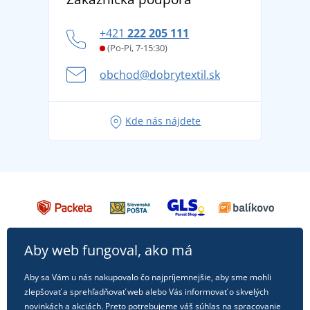
tradíciou od roku 1976
DobrýTextil pre firmy a organizácie
Ako zvládnuť horúce letné dni v pohode a bezpečí
+421
222 205 111
Blog
Letné dobrodružstvo sa začína balením alebo
(Po-Pi, 7-15:30)
Affiliate
pripravte sa na dovolenku bez starostí
obchod@dobrytextil.sk
Tipy na svieže outfity pre pohodové leto
Obľúbené tričko City v hlavnej úlohe: outfity na
Kde nás nájdete
každú príležitosť!
Aby web fungoval, ako má
Aby sa Vám u nás nakupovalo čo najpríjemnejšie, aby sme mohli
zlepšovať a sprehľadňovať web alebo Vás informovať o skvelých
novinkách a akciách. Preto potrebujeme váš súhlas na spracovanie