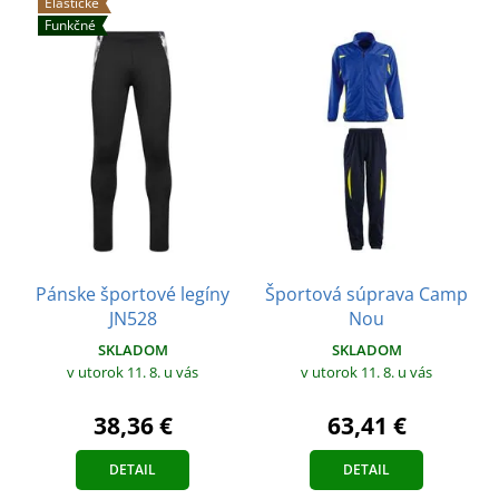
Elastické
Funkčné
Pánske športové legíny
Športová súprava Camp
JN528
Nou
SKLADOM
SKLADOM
v utorok 11. 8.
u vás
v utorok 11. 8.
u vás
38,36 €
63,41 €
DETAIL
DETAIL