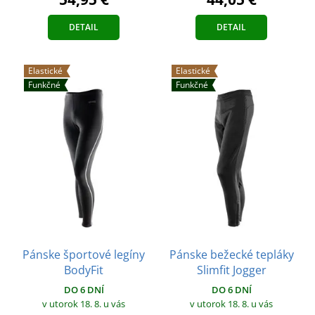
DETAIL
DETAIL
Elastické
Elastické
Funkčné
Funkčné
Pánske športové legíny
Pánske bežecké tepláky
BodyFit
Slimfit Jogger
DO 6 DNÍ
DO 6 DNÍ
v utorok 18. 8.
u vás
v utorok 18. 8.
u vás