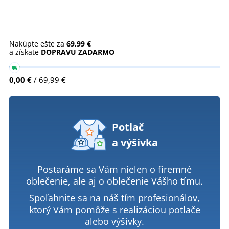
Nakúpte ešte za
69,99 €
a získate
DOPRAVU ZADARMO
0,00 €
/ 69,99 €
Potlač
a výšivka
Postaráme sa Vám nielen o firemné
oblečenie, ale aj o oblečenie Vášho tímu.
Spoľahnite sa na náš tím profesionálov,
ktorý Vám pomôže s realizáciou potlače
alebo výšivky.