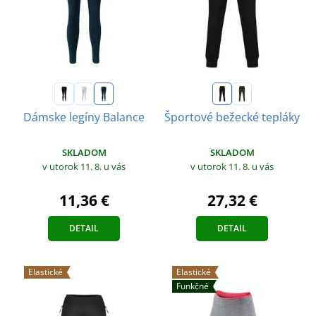
Dámske legíny Balance
Športové bežecké tepláky
SKLADOM
SKLADOM
v utorok 11. 8.
u vás
v utorok 11. 8.
u vás
11,36 €
27,32 €
DETAIL
DETAIL
Elastické
Elastické
Funkčné