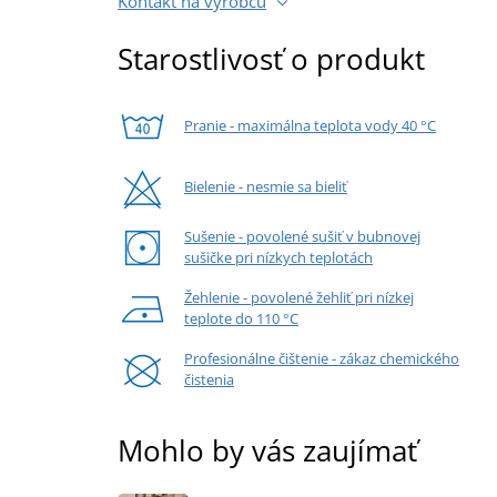
Kontakt na výrobcu
Starostlivosť o produkt
Pranie - maximálna teplota vody 40 °C
Bielenie - nesmie sa bieliť
Sušenie - povolené sušiť v bubnovej
sušičke pri nízkych teplotách
Žehlenie - povolené žehliť pri nízkej
teplote do 110 °C
Profesionálne čištenie - zákaz chemického
čistenia
Mohlo by vás zaujímať