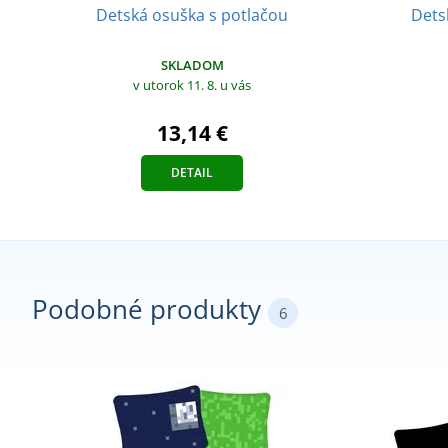
Detská osuška s potlačou
Dets
SKLADOM
v utorok 11. 8.
u vás
13,14 €
DETAIL
Podobné produkty
6