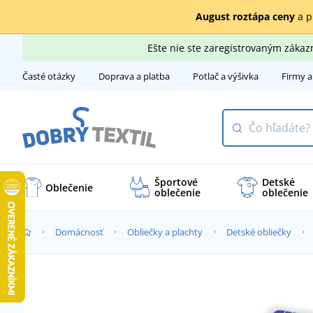
August roztápa ceny
a p
Ešte nie ste zaregistrovaným záka
Časté otázky
Doprava a platba
Potlač a výšivka
Firmy a
Športové
Detské
Oblečenie
oblečenie
oblečenie
Domácnosť
Obliečky a plachty
Detské obliečky