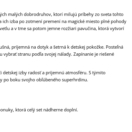
kých malých dobrodruhov, ktorí milujú príbehy zo sveta tohto
a ich izba po zotmení premení na magické miesto plné pohody
vetlu a v tme sa potom jemne rozžiari pavučina, ktorá vytvorí
edušná, príjemná na dotyk a šetrná k detskej pokožke. Posteľná
u vybrať stranu podľa svojej nálady. Zapínanie je riešené
 detskej izby radosť a príjemnú atmosféru. S týmito
 sny po boku svojho obľúbeného superhrdinu.
onuky, ktorá celý set nádherne doplní.