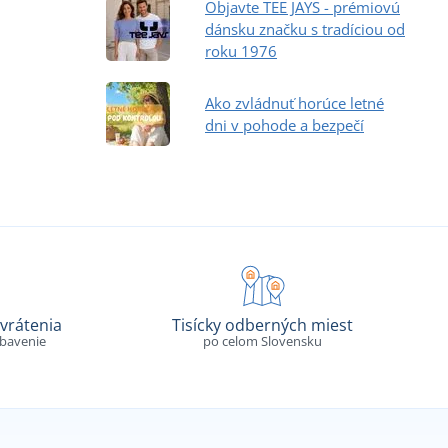
Objavte TEE JAYS - prémiovú
dánsku značku s tradíciou od
roku 1976
Ako zvládnuť horúce letné
dni v pohode a bezpečí
vrátenia
Tisícky odberných miest
ybavenie
po celom Slovensku