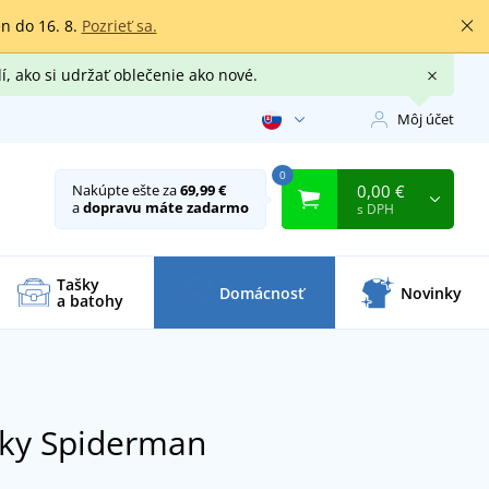
en do 16. 8.
Pozrieť sa.
í, ako si udržať oblečenie ako nové.
Môj účet
0
0,00 €
Nakúpte ešte za
69,99 €
a
dopravu máte zadarmo
s DPH
Tašky
Domácnosť
Novinky
a batohy
ečky Spiderman