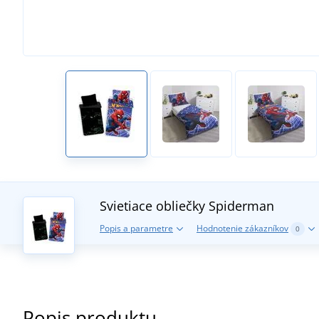
Svietiace obliečky Spiderman
Popis a parametre
Hodnotenie zákazníkov
0
Popis produktu