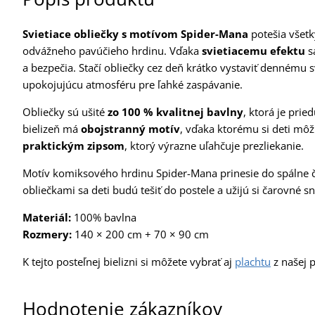
Svietiace obliečky s motívom Spider-Mana
potešia všet
odvážneho pavúčieho hrdinu. Vďaka
svietiacemu efektu
s
a bezpečia. Stačí obliečky cez deň krátko vystaviť dennému s
upokojujúcu atmosféru pre ľahké zaspávanie.
Obliečky sú ušité
zo 100 % kvalitnej bavlny
, ktorá je pri
bielizeň má
obojstranný motív
, vďaka ktorému si deti môž
praktickým zipsom
, ktorý výrazne uľahčuje prezliekanie.
Motív komiksového hrdinu Spider-Mana prinesie do spálne či
obliečkami sa deti budú tešiť do postele a užijú si čarovné
Materiál:
100% bavlna
Rozmery:
140 × 200 cm + 70 × 90 cm
K tejto posteľnej bielizni si môžete vybrať aj
plachtu
z našej p
Hodnotenie zákazníkov