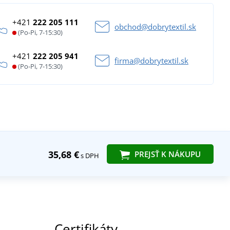
+421
222 205 111
obchod@dobrytextil.sk
(Po-Pi, 7-15:30)
+421
222 205 941
firma@dobrytextil.sk
(Po-Pi, 7-15:30)
35,68 €
PREJSŤ K NÁKUPU
s DPH
Certifikáty