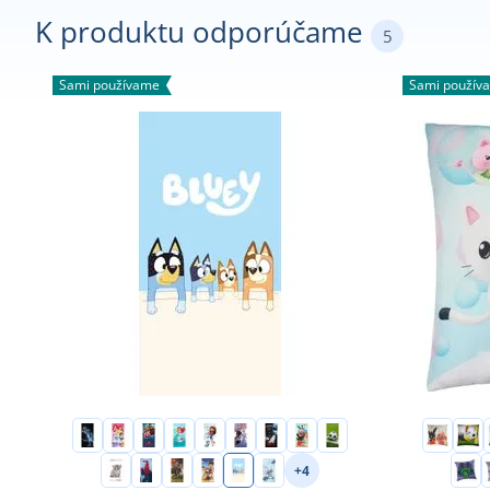
K produktu odporúčame
5
Sami používame
Sami použív
+4