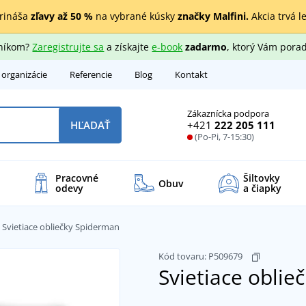
rináša
zľavy až 50 %
na vybrané kúsky
značky Malfini.
Akcia trvá l
zníkom?
Zaregistrujte sa
a získajte
e-book
zadarmo
, ktorý Vám porad
 organizácie
Referencie
Blog
Kontakt
Zákaznícka podpora
+421
222 205 111
HĽADAŤ
(Po-Pi, 7-15:30)
Pracovné
Šiltovky
Obuv
odevy
a čiapky
Svietiace obliečky Spiderman
Kód tovaru:
P509679
Svietiace obli