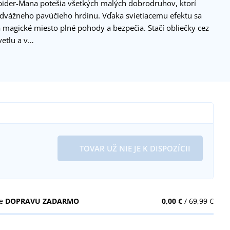
Spider-Mana potešia všetkých malých dobrodruhov, ktorí
odvážneho pavúčieho hrdinu. Vďaka svietiacemu efektu sa
 magické miesto plné pohody a bezpečia. Stačí obliečky cez
vetlu a v…
TOVAR UŽ NIE JE K DISPOZÍCII
te
DOPRAVU ZADARMO
0,00 €
/ 69,99 €