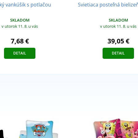
ký vankúšik s potlačou
Svietiaca posteľná bielizeň
SKLADOM
SKLADOM
v utorok 11. 8.
u vás
v utorok 11. 8.
u vás
7,68 €
39,05 €
DETAIL
DETAIL