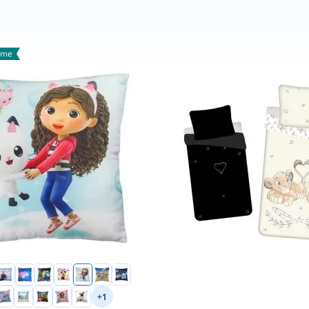
ame
+1