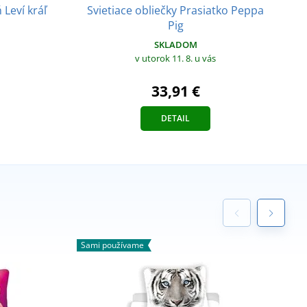
Svietiace obliečky Prasiatko Peppa
 Leví kráľ
Pig
SKLADOM
v utorok 11. 8.
u vás
33,91 €
DETAIL
Sami používame