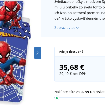
Svietiace obliečky s motívom 
milujú príbehy zo sveta tohto 
ich izba po zotmení premení na
deň krátko vystaviť dennému s
Zobraziť viac
Nie je dostupné
35,68 €
29,49 €
bez DPH
Nakúpte ešte za
69,99 €
a získa