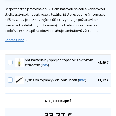
Bezpečnostná pracovná obuv s laminátovou špicou a kevlarovou
stielkou. Zvršok nubuk kože a textílie, ESD prevedenie (informácie
nižšie). Obuv je bez kovových súčastí (vyhovuje požiadavkam
prevádzok s detekčnými bránami), má hydrofóbnu úpravu a
podošvu PU2D. Špička obuvi obsahuje laminátovú výstuhu…
Zobraziť viac
Antibakteriálny sprej do topánok s aktívnym
+5,59 €
striebrom (
info
)
Lyžica na topánky - obuvák Bontis (
info
)
+1,32 €
Nie je dostupné
33,27 €