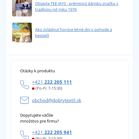
Objavte TEE JAYS - prémiovú dánsku značku s
tradíciou od roku 1976
Ako zvládnuť horúce letné dni v pohode a
bezpečí
Otázky k produktu
+421
222 205 111
(Po-Pi, 7-15:30)
obchod@dobrytextil.sk
Dopytujete väčšie
množstvo pre firmu?
+421
222 205 941
(Po-Pi, 7-15:30)