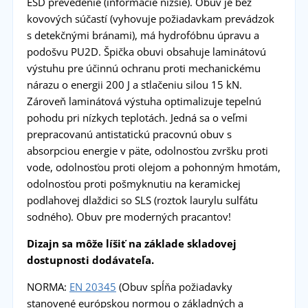
ESD prevedenie (informácie nižšie). Obuv je bez
kovových súčastí (vyhovuje požiadavkam prevádzok
s detekčnými bránami), má hydrofóbnu úpravu a
podošvu PU2D. Špička obuvi obsahuje laminátovú
výstuhu pre účinnú ochranu proti mechanickému
nárazu o energii 200 J a stlačeniu silou 15 kN.
Zároveň laminátová výstuha optimalizuje tepelnú
pohodu pri nízkych teplotách. Jedná sa o veľmi
prepracovanú antistatickú pracovnú obuv s
absorpciou energie v päte, odolnosťou zvršku proti
vode, odolnosťou proti olejom a pohonným hmotám,
odolnosťou proti pošmyknutiu na keramickej
podlahovej dlaždici so SLS (roztok laurylu sulfátu
sodného). Obuv pre moderných pracantov!
Dizajn sa môže líšiť na základe skladovej
dostupnosti dodávateľa.
NORMA:
EN 20345
(Obuv spĺňa požiadavky
stanovené európskou normou o základných a