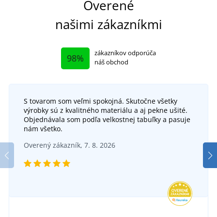
Overené
našimi zákazníkmi
zákazníkov odporúča
98%
náš obchod
S tovarom som veľmi spokojná. Skutočne všetky
Pracovná obuv DOZER S3
výrobky sú z kvalitného materiálu a aj pekne ušité.
Objednávala som podľa velkostnej tabuľky a pasuje
Bezpečnostná nízka obuv CXS Universe COMET
Pra
SKLADOM
nám všetko.
v utorok 11. 8.
u vás
S3S
Overený zákazník, 7. 8. 2026
DO 5 DNÍ
35,95 €
v pondelok 17. 8.
u vás
DETAIL
50,00 €
DETAIL