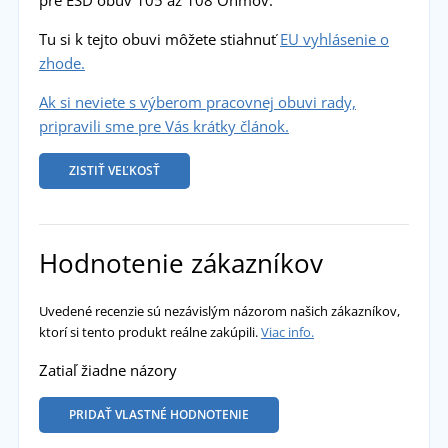
pre ESD obuv 105 až 108 Ohmov.
Tu si k tejto obuvi môžete stiahnuť
EU vyhlásenie o
zhode.
Ak si neviete s výberom pracovnej obuvi rady,
pripravili sme pre Vás krátky článok.
ZISTIŤ VEĽKOSŤ
Hodnotenie zákazníkov
Uvedené recenzie sú nezávislým názorom našich zákazníkov,
ktorí si tento produkt reálne zakúpili.
Viac info.
Zatiaľ žiadne názory
PRIDAŤ VLASTNÉ HODNOTENIE