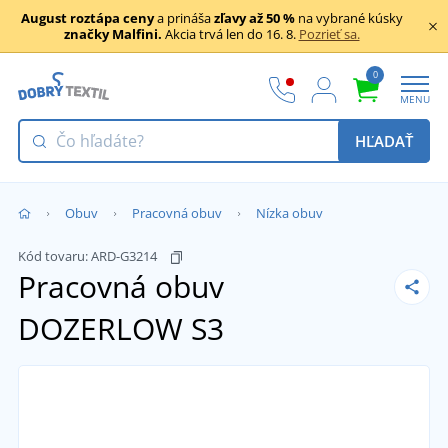
August roztápa ceny
a prináša
zľavy až 50 %
na vybrané kúsky
značky Malfini.
Akcia trvá len do 16. 8.
Pozrieť sa.
0
MENU
HĽADAŤ
Obuv
Pracovná obuv
Nízka obuv
Kód tovaru:
ARD-G3214
Pracovná obuv
DOZERLOW S3