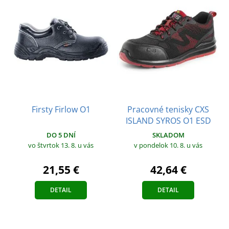
Firsty Firlow O1
Pracovné tenisky CXS
ISLAND SYROS O1 ESD
DO 5 DNÍ
SKLADOM
vo štvrtok 13. 8.
u vás
v pondelok 10. 8.
u vás
21,55 €
42,64 €
DETAIL
DETAIL