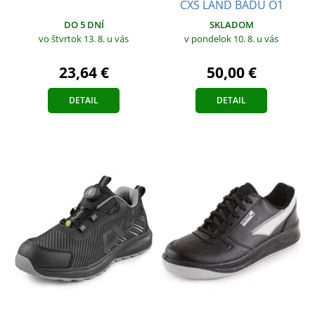
CXS LAND BADU O1
DO 5 DNÍ
SKLADOM
vo štvrtok 13. 8.
u vás
v pondelok 10. 8.
u vás
23,64 €
50,00 €
DETAIL
DETAIL