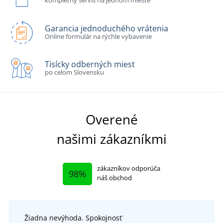
kompletný servis na jednom mieste
Garancia jednoduchého vrátenia
Online formulár na rýchle vybavenie
Tisícky odberných miest
po celom Slovensku
Overené
našimi zákazníkmi
zákazníkov odporúča
98%
náš obchod
Žiadna nevýhoda. Spokojnosť