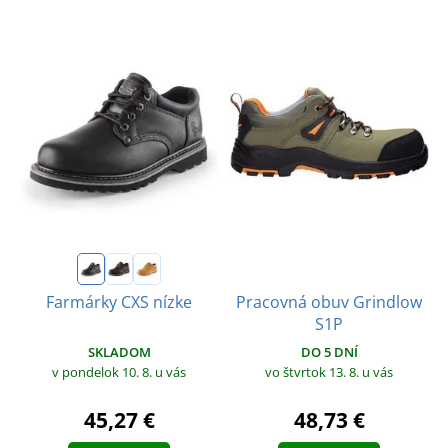
Pracovná obuv Grindlow
Farmárky CXS nízke
S1P
SKLADOM
DO 5 DNÍ
v pondelok 10. 8.
u vás
vo štvrtok 13. 8.
u vás
45,27 €
48,73 €