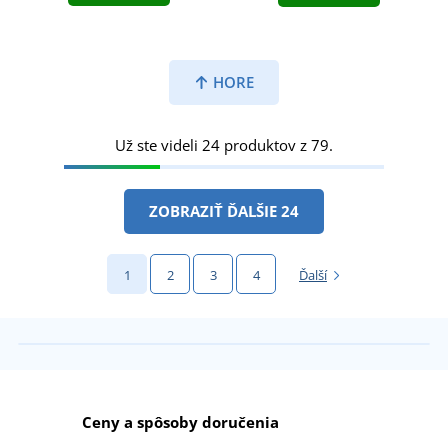
HORE
Už ste videli 24 produktov z 79.
ZOBRAZIŤ ĎALŠIE 24
1
2
3
4
Ďalší
Ceny a spôsoby doručenia