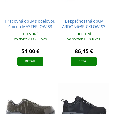
Pracovná obuv s oceľovou
Bezpečnostná obuv
špicou MASTERLOW S3
ARDON®BRICKLOW S3
DO 5 DNÍ
DO 5 DNÍ
vo štvrtok 13. 8.
u vás
vo štvrtok 13. 8.
u vás
54,00 €
86,45 €
DETAIL
DETAIL