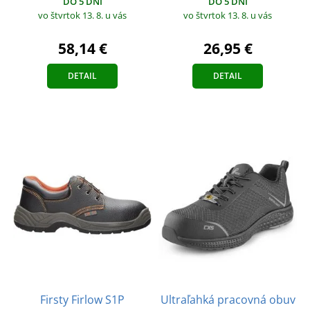
DO 5 DNÍ
DO 5 DNÍ
vo štvrtok 13. 8.
u vás
vo štvrtok 13. 8.
u vás
58,14 €
26,95 €
DETAIL
DETAIL
Firsty Firlow S1P
Ultraľahká pracovná obuv