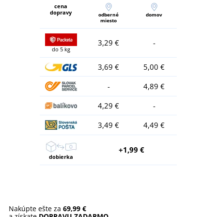
cena
dopravy
odberné
domov
miesto
3,29 €
-
do 5 kg
3,69 €
5,00 €
-
4,89 €
4,29 €
-
3,49 €
4,49 €
+1,99 €
dobierka
Nakúpte ešte za
69,99 €
a získate
DOPRAVU ZADARMO