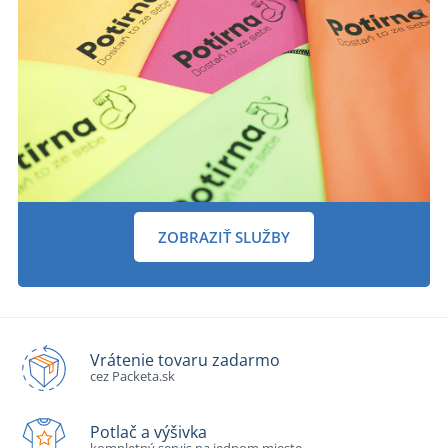
ZOBRAZIŤ SLUŽBY
Vrátenie tovaru zadarmo
cez Packeta.sk
Potlač a výšivka