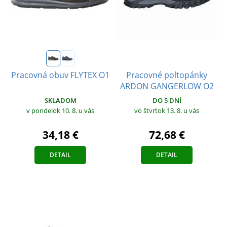
Pracovné poltopánky
Pracovná obuv FLYTEX O1
ARDON GANGERLOW O2
SKLADOM
DO 5 DNÍ
v pondelok 10. 8.
u vás
vo štvrtok 13. 8.
u vás
34,18 €
72,68 €
DETAIL
DETAIL