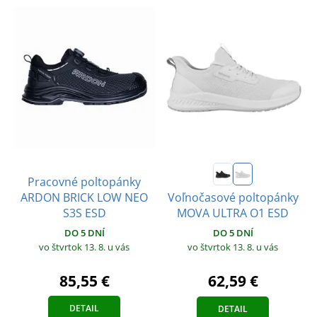
Pracovné poltopánky
ARDON BRICK LOW NEO
Voľnočasové poltopánky
S3S ESD
MOVA ULTRA O1 ESD
DO 5 DNÍ
DO 5 DNÍ
vo štvrtok 13. 8.
u vás
vo štvrtok 13. 8.
u vás
85,55 €
62,59 €
DETAIL
DETAIL