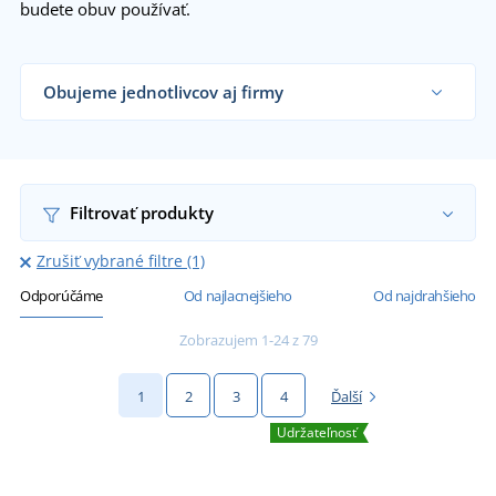
budete obuv používať.
Obujeme jednotlivcov aj firmy
Dodávame nízkú pracovnú obuv remeselníkom,
firmám aj koncovým zákazníkom už od 1 kusu.
Chcem vedieť viac
Filtrovať produkty
Zrušiť vybrané filtre (1)
Odporúčáme
Od najlacnejšieho
Od najdrahšieho
Zobrazujem 1-24 z 79
1
2
3
4
Ďalší
Udržateľnosť