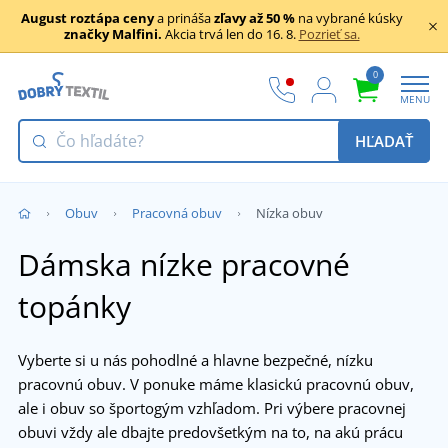
August roztápa ceny
a prináša
zľavy až 50 %
na vybrané kúsky
značky Malfini.
Akcia trvá len do 16. 8.
Pozrieť sa.
0
MENU
HĽADAŤ
Obuv
Pracovná obuv
Nízka obuv
Dámska nízke pracovné
topánky
Vyberte si u nás pohodlné a hlavne bezpečné, nízku
pracovnú obuv. V ponuke máme klasickú pracovnú obuv,
ale i obuv so športogým vzhľadom. Pri výbere pracovnej
obuvi vždy ale dbajte predovšetkým na to, na akú prácu