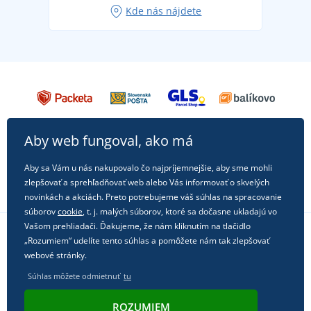
Kde nás nájdete
každú príležitosť!
Aby web fungoval, ako má
Aby sa Vám u nás nakupovalo čo najpríjemnejšie, aby sme mohli
zlepšovať a sprehľadňovať web alebo Vás informovať o skvelých
novinkách a akciách. Preto potrebujeme váš súhlas na spracovanie
súborov
cookie
, t. j. malých súborov, ktoré sa dočasne ukladajú vo
Vašom prehliadači. Ďakujeme, že nám kliknutím na tlačidlo
„Rozumiem“ udelíte tento súhlas a pomôžete nám tak zlepšovať
Sledujte nás na sociálnych sieťach
webové stránky.
Súhlas môžete odmietnuť
tu
ROZUMIEM