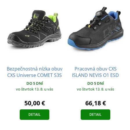
Bezpečnostná nízka obuv
Pracovná obuv CXS
CXS Universe COMET S3S
ISLAND NEVIS O1 ESD
DO 5 DNÍ
DO 5 DNÍ
vo štvrtok 13. 8.
u vás
vo štvrtok 13. 8.
u vás
50,00 €
66,18 €
DETAIL
DETAIL