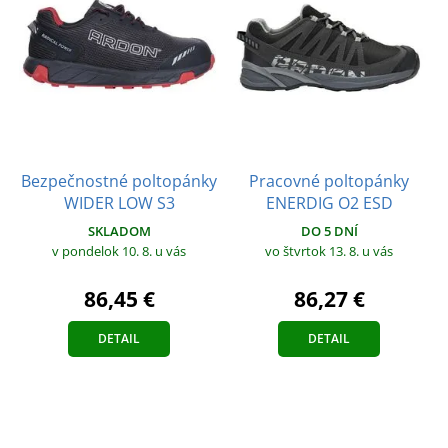
Bezpečnostné poltopánky
Pracovné poltopánky
WIDER LOW S3
ENERDIG O2 ESD
SKLADOM
DO 5 DNÍ
v pondelok 10. 8.
u vás
vo štvrtok 13. 8.
u vás
86,45 €
86,27 €
DETAIL
DETAIL