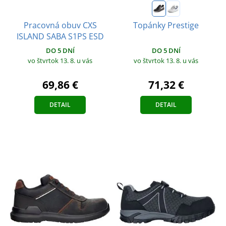
Pracovná obuv CXS
Topánky Prestige
ISLAND SABA S1PS ESD
DO 5 DNÍ
DO 5 DNÍ
vo štvrtok 13. 8.
u vás
vo štvrtok 13. 8.
u vás
69,86 €
71,32 €
DETAIL
DETAIL