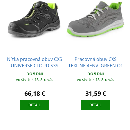
Nízka pracovná obuv CXS
Pracovná obuv CXS
UNIVERSE CLOUD S3S
TEXLINE 4ENVI GREEN O1
DO 5 DNÍ
DO 5 DNÍ
vo štvrtok 13. 8.
u vás
vo štvrtok 13. 8.
u vás
66,18 €
31,59 €
DETAIL
DETAIL