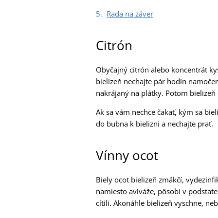
Rada na záver
Citrón
Obyčajný citrón alebo koncentrát ky
bielizeň nechajte pár hodín namočen
nakrájaný na plátky. Potom bielizeň
Ak sa vám nechce čakať, kým sa bieli
do bubna k bielizni a nechajte prať.
Vínny ocot
Biely ocot bielizeň zmäkčí, vydezinfi
namiesto aviváže, pôsobí v podstate 
cítili. Akonáhle bielizeň vyschne, n