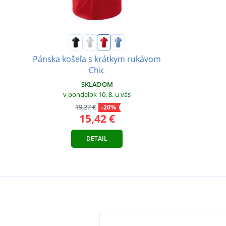
Pánska košeľa s krátkym rukávom
Chic
SKLADOM
v pondelok 10. 8.
u vás
19,27 €
-20%
15,42 €
DETAIL