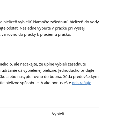
 bielizeň vybieliť. Namočte zašednutú bielizeň do vody
te odstáť. Následne vyperte v práčke pri vyššej
ečiva rovno do práčky k praciemu prášku.
ielidlo, ale nečakajte, že úplne vybieli zašednutú
a udržanie už vybielenej bielizne. Jednoducho pridajte
prášku alebo nasypte rovno do bubna. Sóda predovšetkým
ie bielizne spôsobuje. A ako bonus ešte
odstraňuje
Vybieli