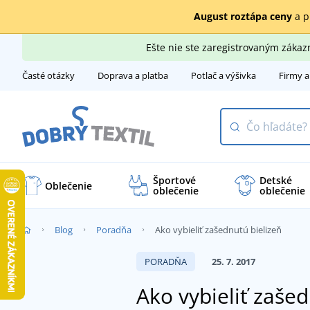
August roztápa ceny
a p
Ešte nie ste zaregistrovaným záka
Časté otázky
Doprava a platba
Potlač a výšivka
Firmy a
Športové
Detské
Oblečenie
oblečenie
oblečenie
Blog
Poradňa
Ako vybieliť zašednutú bielizeň
PORADŇA
25. 7. 2017
Ako vybieliť zašed