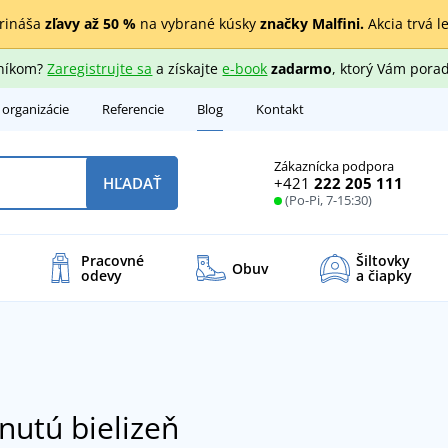
rináša
zľavy až 50 %
na vybrané kúsky
značky Malfini.
Akcia trvá l
zníkom?
Zaregistrujte sa
a získajte
e-book
zadarmo
, ktorý Vám porad
 organizácie
Referencie
Blog
Kontakt
Zákaznícka podpora
+421
222 205 111
HĽADAŤ
(Po-Pi, 7-15:30)
Pracovné
Šiltovky
Obuv
odevy
a čiapky
nutú bielizeň