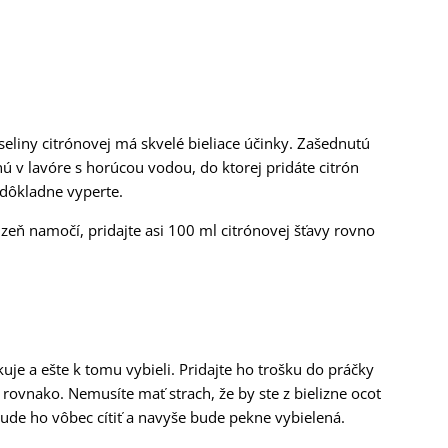
seliny citrónovej má skvelé bieliace účinky. Zašednutú
ú v lavóre s horúcou vodou, do ktorej pridáte citrón
 dôkladne vyperte.
zeň namočí, pridajte asi 100 ml citrónovej šťavy rovno
kuje a ešte k tomu vybieli. Pridajte ho trošku do práčky
rovnako. Nemusíte mať strach, že by ste z bielizne ocot
ebude ho vôbec cítiť a navyše bude pekne vybielená.