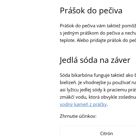
Prášok do pečiva
Prášok do pečiva vám taktiež pomôže
s jedným práškom do pečiva a nechaj
teplote. Alebo pridajte prášok do p
Jedlá sóda na záver
Sóda bikarbóna funguje taktiež ako b
bielizeň. Je vhodnejšie ju používať n
asi lyžicu jedlej sódy k praciemu 
zmäkčí vodu, ktorá obvykle zošednut
vodný kameň z práčky
.
Zhrnutie
účinkov:
Citrón