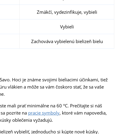
Zmäkčí
,
vydezinfikuje
,
vybieli
Vybieli
Zachováva
vybielenú
bielizeň
bielu
Savo. Hoci je známe svojimi bieliacimi účinkami, tiež
úru vlákien a môže sa vám čoskoro stať, že sa vaše
ne.
 ste mali prať minimálne na 60 °C. Prečítajte si náš
 sa pozrite na
pracie symboly
, ktoré vám napovedia,
 kúsky oblečenia vyžadujú.
elizeň vybieliť, jednoducho si kúpte nové kúsky.