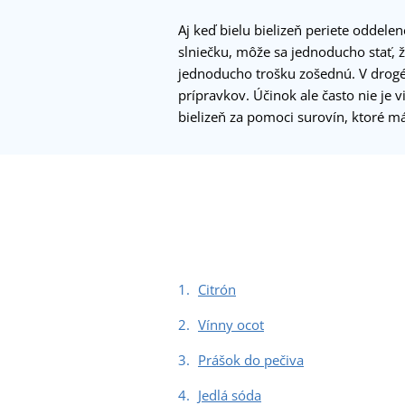
Aj keď bielu bielizeň periete oddele
slniečku, môže sa jednoducho stať, 
jednoducho trošku zošednú. V drog
prípravkov. Účinok ale často nie je v
bielizeň za pomoci surovín, ktoré m
Citrón
Vínny ocot
Prášok do pečiva
Jedlá sóda