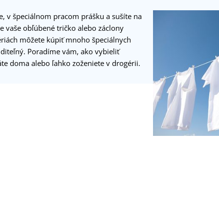
ne, v špeciálnom pracom prášku a sušíte na
že vaše obľúbené tričko alebo záclony
ériách môžete kúpiť mnoho špeciálnych
iditeľný. Poradíme vám, ako vybieliť
áte doma alebo ľahko zoženiete v drogérii.