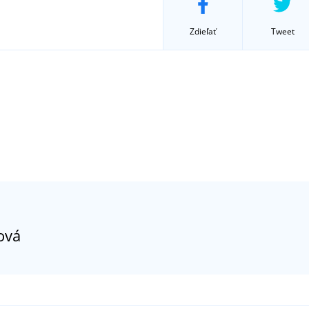
Zdieľať
Tweet
ová