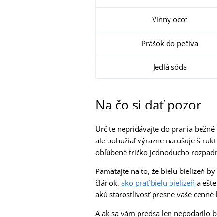
Vínny ocot
Prášok do pečiva
Jedlá sóda
Na čo si dať pozor
Určite nepridávajte do prania bežné 
ale bohužiaľ výrazne narušuje štrukt
obľúbené tričko jednoducho rozpad
Pamätajte na to, že bielu bielizeň by
článok,
ako prať bielu bielizeň
a ešte
akú starostlivosť presne vaše cenné
A ak sa vám predsa len nepodarilo bi