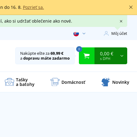
en do 16. 8.
Pozrieť sa.
í, ako si udržať oblečenie ako nové.
Môj účet
0
0,00 €
Nakúpte ešte za
69,99 €
a
dopravu máte zadarmo
s DPH
Tašky
Domácnosť
Novinky
a batohy