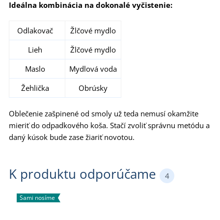
Ideálna kombinácia na dokonalé vyčistenie:
Odlakovač
Žlčové mydlo
Lieh
Žlčové mydlo
Maslo
Mydlová voda
Žehlička
Obrúsky
Oblečenie zašpinené od smoly už teda nemusí okamžite
mieriť do odpadkového koša. Stačí zvoliť správnu metódu a
daný kúsok bude zase žiariť novotou.
K produktu odporúčame
4
Sami nosíme