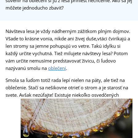
suvenír na oblečení si ju z lesa priniesť nechceme.
Ako sa jej
môžete jednoducho
zbaviť
?
Návšteva lesa je vždy nádherným zážitkom plným dojmov.
Všade to krásne vonia, nikde ani živej duše,vtáci čvirikajú a
len stromy sa jemne pohupujú vo vetre. Takú idylku si
každý určite vychutná. Tiež milujete návštevy lesa? Potom
vám určite nemusíme predstavovať živicu, či ľudovo
nazývanú smolu na
oblečení
.
Smola sa ľuďom totiž rada lepí nielen na päty, ale tiež na
oblečenie. Stačí sa nešikovne otrieť o strom a je starosť na
svete. Avšak nezúfajte!
Existuje niekoľko osvedčených