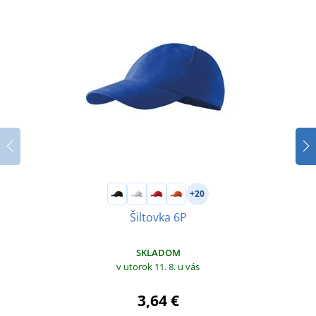
+20
Šiltovka 6P
SKLADOM
v utorok 11. 8.
u vás
3,64 €