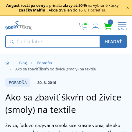
August roztápa ceny
a prináša
zľavy až 50 %
na vybrané kúsky
značky Malfini.
Akcia trvá len do 16. 8.
Pozrieť sa.
0
MENU
HĽADAŤ
Blog
Poradňa
Ako sa zbaviť škvŕn od živice (smoly) na textile
PORADŇA
30. 8. 2016
Ako sa zbaviť škvŕn od živice
(smoly) na textile
Živica, ľudovo nazývaná smola síce krásne vonia, ale ako