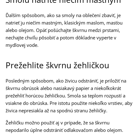
Ďalším spôsobom, ako sa smoly na oblečení zbaviť, je
natrieť ju niečím mastným, klasickým maslom, masťou
alebo olejom. Opäť pošúchajte škvrnu medzi prstami,
nechajte chvíľu pôsobiť a potom dôkladne vyperte v
mydlovej vode.
Prežehlite škvrnu žehličkou
Posledným spôsobom, ako živicu odstrániť, je priložiť na
škvrnu obrúsok alebo nasiakavý papier a niekoľkokrát
prežehliť horúcou žehličkou. Smola sa teplom rozpustí a
vsiakne do obrúska. Pre istotu použite niekoľko vrstiev, aby
živica nepresiakla až na spodnú stranu žehličky.
Žehličku možno použiť aj v prípade, že sa škvrnu
nepodarilo úplne odstrániť odlakovačom alebo olejom.