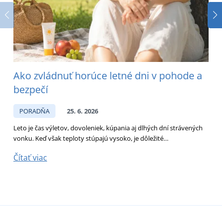
Ako zvládnuť horúce letné dni v pohode a
bezpečí
s
PORADŇA
25. 6. 2026
Leto je čas výletov, dovoleniek, kúpania aj dlhých dní strávených
vonku. Keď však teploty stúpajú vysoko, je dôležité…
D
p
Čítať viac
Č