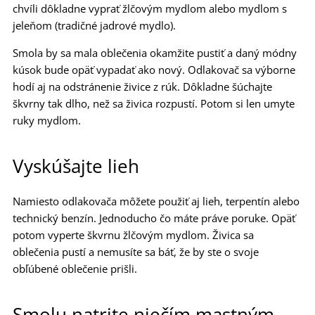
chvíli dôkladne vyprať žlčovým mydlom alebo mydlom s
jeleňom (tradičné jadrové mydlo).
Smola by sa mala oblečenia okamžite pustiť a daný módny
kúsok bude opäť vypadať ako nový. Odlakovač sa výborne
hodí aj na odstránenie živice z rúk. Dôkladne šúchajte
škvrny tak dlho, než sa živica rozpustí. Potom si len umyte
ruky mydlom.
Vyskúšajte lieh
Namiesto odlakovača môžete použiť aj lieh, terpentín alebo
technický benzín. Jednoducho čo máte práve poruke. Opäť
potom vyperte škvrnu žlčovým mydlom. Živica sa
oblečenia pustí a nemusíte sa báť, že by ste o svoje
obľúbené oblečenie prišli.
Smolu natrite niečím mastným