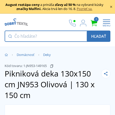
August roztápa ceny
a prináša
zľavy až 50 %
na vybrané kúsky
značky Malfini.
Akcia trvá len do 16. 8.
Pozrieť sa.
0
MENU
HĽADAŤ
Domácnosť
Deky
Kód tovaru:
1-JN953-149165
Pikniková deka 130x150
cm JN953
Olivová | 130 x
150 cm