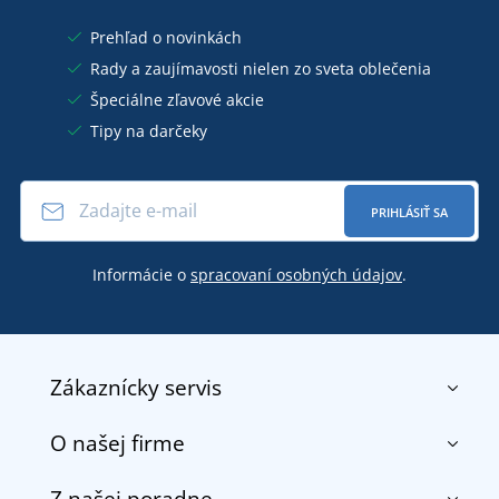
Prehľad o novinkách
Rady a zaujímavosti nielen zo sveta oblečenia
Špeciálne zľavové akcie
Tipy na darčeky
PRIHLÁSIŤ SA
Informácie o
spracovaní osobných údajov
.
Zákaznícky servis
O našej firme
Kontakt
Obchodné podmienky
Z našej poradne