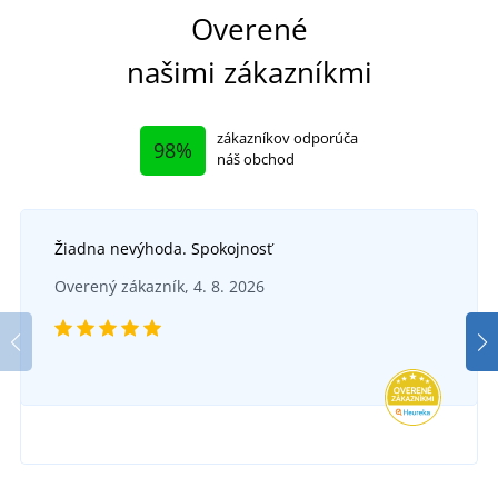
Overené
našimi zákazníkmi
zákazníkov odporúča
98%
náš obchod
Žiadna nevýhoda. Spokojnosť
Overený zákazník, 4. 8. 2026
Veľká pikniková deka JN1906
SKLADOM
v pondelok 10. 8.
u vás
22,05 €