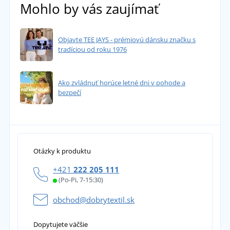
Mohlo by vás zaujímať
Objavte TEE JAYS - prémiovú dánsku značku s
tradíciou od roku 1976
Ako zvládnuť horúce letné dni v pohode a
bezpečí
Otázky k produktu
+421
222 205 111
(Po-Pi, 7-15:30)
obchod@dobrytextil.sk
Dopytujete väčšie