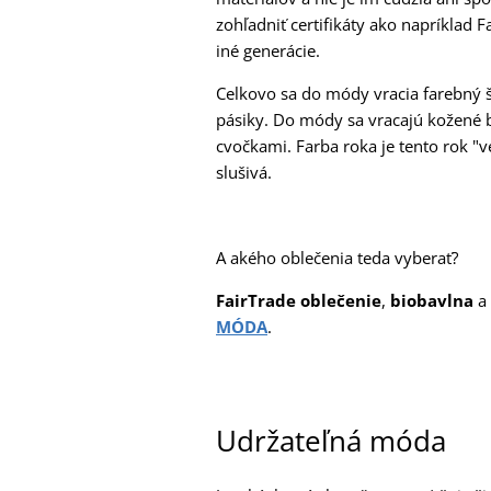
zohľadniť certifikáty ako napríklad F
iné generácie.
Celkovo sa do módy vracia farebný št
pásiky. Do módy sa vracajú kožené
cvočkami. Farba roka je tento rok "v
slušivá.
A akého oblečenia teda vyberať?
FairTrade oblečenie
,
biobavlna
a
MÓDA
.
Udržateľná móda