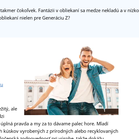
 takmer čokoľvek. Fantázii v obliekaní sa medze nekladú a v nízk
obliekaní nielen pre Generáciu Z?
tu
žitý, ale
dzi
 úplná pravda a my za to dávame palec hore. Mladí
ších kúskov vyrobených z prírodných alebo recyklovaných
poločenská zodpovednosť pri výrobe, takže dokážu