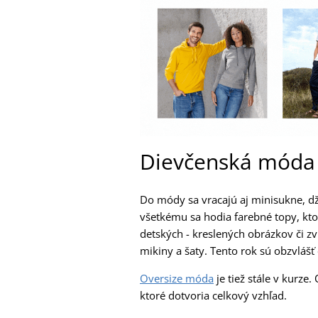
Dievčenská móda
Do módy sa vracajú aj minisukne, d
všetkému sa hodia farebné topy, kt
detských - kreslených obrázkov či zvi
mikiny a šaty. Tento rok sú obzvlášť
Oversize móda
je tiež stále v kurz
ktoré dotvoria celkový vzhľad.