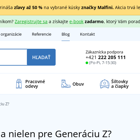
rináša
zľavy až 50 %
na vybrané kúsky
značky Malfini.
Akcia trvá l
zníkom?
Zaregistrujte sa
a získajte
e-book
zadarmo
, ktorý Vám porad
 organizácie
Referencie
Blog
Kontakt
Zákaznícka podpora
+421
222 205 111
HĽADAŤ
(Po-Pi, 7-15:30)
Pracovné
Šiltovky
Obuv
odevy
a čiapky
iu Z?
a nielen pre Generáciu Z?