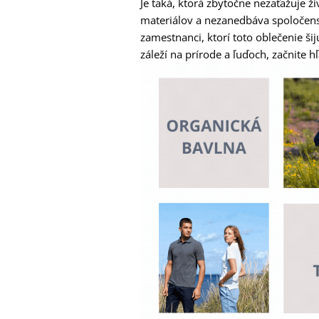
Je taká, ktorá zbytočne nezaťažuje ž
materiálov a nezanedbáva spoločensk
zamestnanci, ktorí toto oblečenie ši
záleží na prírode a ľuďoch, začnite h