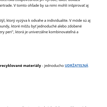
airtrade. V tomto ohľade by sa nimi mohli inšpirovať aj
ýl, ktorý vyzýva k odvahe a individualite. V móde sú aj
 bundy, ktoré môžu byť jednoduché alebo zdobené
ery peri", ktorá je univerzálne kombinovateľná a
recyklované materiály
- jednoducho
UDRŽATEĽNÁ