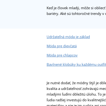
Keď je človek mladý, môže si obliecť
bariéry. Aké sú tohtoročné trendy v 
Udržateľná móda je základ
Móda pre dievčatá
Móda pre chlapcov
Bavlnené klobúky ku každému outfi
Je nutné dodať, že módny štýl je dôle
kvalita a udržateľnosť zohrávajú me
mladými ľuďmi dôležitú úlohu. To je
ľudia radšej investujú do kvalitnej
materiálov a nie je im cudzia ani s