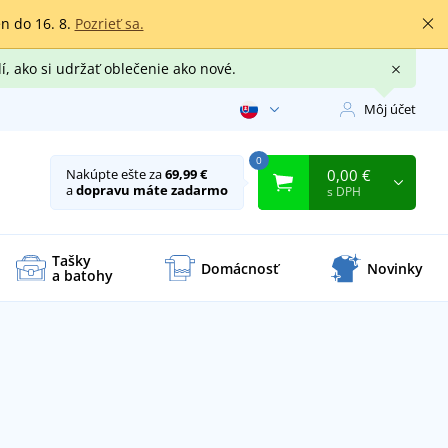
en do 16. 8.
Pozrieť sa.
í, ako si udržať oblečenie ako nové.
Môj účet
0
0,00 €
Nakúpte ešte za
69,99 €
a
dopravu máte zadarmo
s DPH
Tašky
Domácnosť
Novinky
a batohy