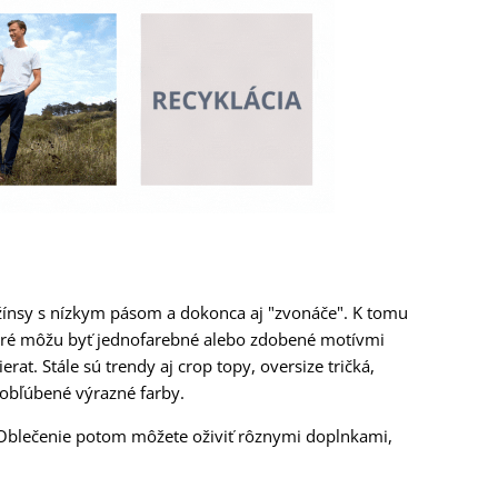
žínsy s nízkym pásom a dokonca aj "zvonáče". K tomu
oré môžu byť jednofarebné alebo zdobené motívmi
erat. Stále sú trendy aj crop topy, oversize tričká,
 obľúbené výrazné farby.
e. Oblečenie potom môžete oživiť rôznymi doplnkami,