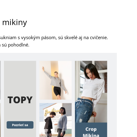
p mikiny
sukniam s vysokým pásom, sú skvelé aj na cvičenie.
ň sú pohodlné.