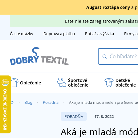
August roztápa ceny
a p
Ešte nie ste zaregistrovaným záka
Časté otázky
Doprava a platba
Potlač a výšivka
Firmy a
Športové
Detské
Oblečenie
oblečenie
oblečenie
Blog
Poradňa
Aká je mladá móda nielen pre Generác
PORADŇA
17. 8. 2022
Aká je mladá mód