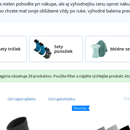
a nielen pohodlie pri nákupe, ale aj výhodnejšiu cenu oproti ná
bo chcete mať svoje obľúbené vždy po ruke, výhodné balenia pre
Sety
Sety tričiek
Módne se
ponožiek
gória obsahuje 29 produktov. Použite filter a nájdite rýchlejšie produkt, kt
Zob
Od najlacnejšieho
Od najdrahšieho
Novinka