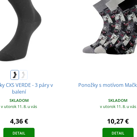
y CXS VERDE - 3 páry v
Ponožky s motívom Mačka
balení
SKLADOM
SKLADOM
v utorok 11. 8.
u vás
v utorok 11. 8.
u vás
4,36 €
10,27 €
DETAIL
DETAIL