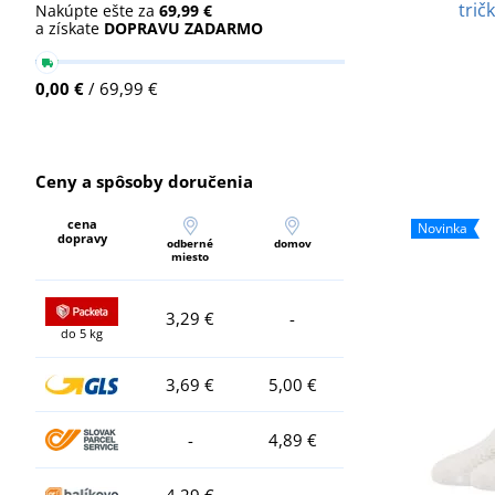
trič
Nakúpte ešte za
69,99 €
a získate
DOPRAVU ZADARMO
0,00 €
/ 69,99 €
Ceny a spôsoby doručenia
cena
Novinka
dopravy
odberné
domov
miesto
3,29 €
-
do 5 kg
3,69 €
5,00 €
-
4,89 €
4,29 €
-