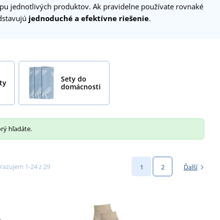
kupu jednotlivých produktov. Ak pravidelne používate rovnaké
dstavujú
jednoduché a efektívne riešenie
.
Sety do
ty
domácnosti
orý hľadáte.
razujem 1-24 z 29
1
2
Ďalší