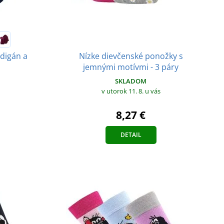
Nízke dievčenské ponožky s
rdigán a
jemnými motívmi - 3 páry
SKLADOM
v utorok 11. 8.
u vás
8,27 €
DETAIL