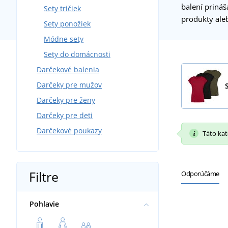
balení prináš
Sety tričiek
produkty ale
Sety ponožiek
Módne sety
Sety do domácnosti
Darčekové balenia
Darčeky pre mužov
Darčeky pre ženy
Darčeky pre deti
Darčekové poukazy
Táto kate
Filtre
Odporúčáme
Pohlavie