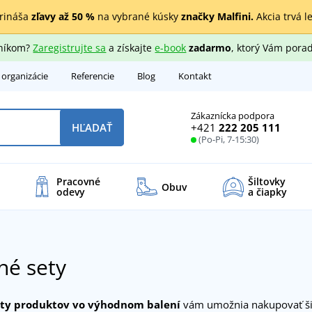
rináša
zľavy až 50 %
na vybrané kúsky
značky Malfini.
Akcia trvá l
zníkom?
Zaregistrujte sa
a získajte
e-book
zadarmo
, ktorý Vám porad
 organizácie
Referencie
Blog
Kontakt
Zákaznícka podpora
+421
222 205 111
HĽADAŤ
(Po-Pi, 7-15:30)
Pracovné
Šiltovky
Obuv
odevy
a čiapky
né sety
ety produktov vo výhodnom balení
vám umožnia nakupovať ši