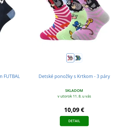
om FUTBAL
Detské ponožky s Krtkom - 3 páry
SKLADOM
v utorok 11. 8.
u vás
10,09 €
DETAIL