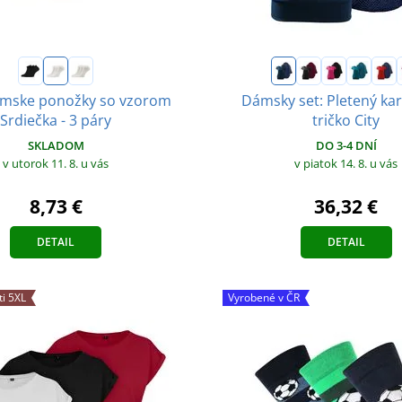
ámske ponožky so vzorom
Dámsky set: Pletený ka
Srdiečka - 3 páry
tričko City
SKLADOM
DO 3-4 DNÍ
v utorok 11. 8.
u vás
v piatok 14. 8.
u vás
8,73 €
36,32 €
DETAIL
DETAIL
ti 5XL
Vyrobené v ČR