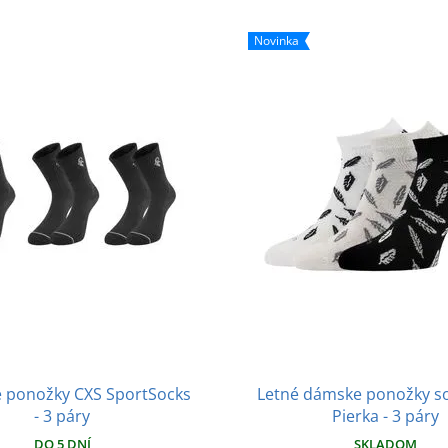
Novinka
 ponožky CXS SportSocks
Letné dámske ponožky s
- 3 páry
Pierka - 3 páry
DO 5 DNÍ
SKLADOM