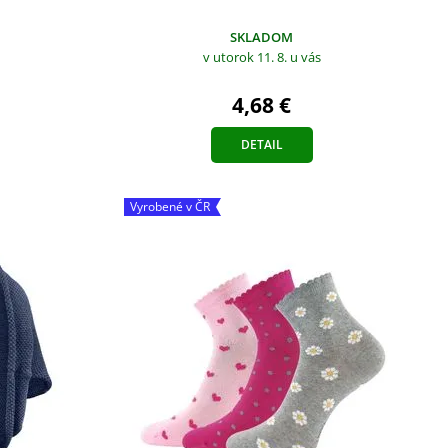
SKLADOM
v utorok 11. 8.
u vás
4,68 €
DETAIL
Vyrobené v ČR