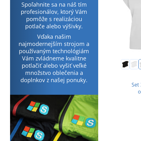
Spoľahnite sa na náš tím
profesionálov, ktorý Vám
pomôže s realizáciou
potlače alebo výšivky.
Vďaka našim
najmodernejším strojom a
používaným technológiám
Vám zvládneme kvalitne
potlačiť alebo vyšiť veľké
množstvo oblečenia a
doplnkov z našej ponuky.
Set 
o