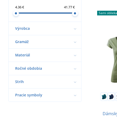
4.36 €
41.77 €
Sami obliek
Výrobca
Gramáž
Materiál
Ročné obdobia
Strih
Pracie symboly
Dámsky 