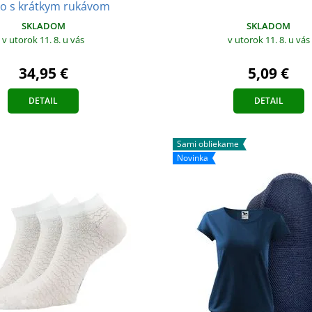
ko s krátkym rukávom
SKLADOM
SKLADOM
v utorok 11. 8.
u vás
v utorok 11. 8.
u vás
5,09 €
34,95 €
DETAIL
DETAIL
Sami obliekame
Novinka