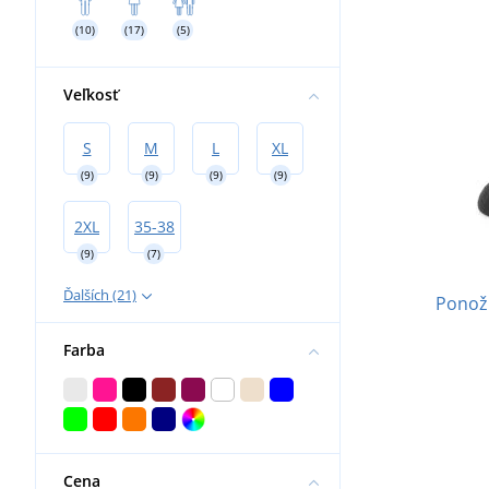
(10)
(17)
(5)
Veľkosť
S
M
L
XL
(9)
(9)
(9)
(9)
2XL
35-38
(9)
(7)
Ďalších (21)
Ponožk
Farba
Cena