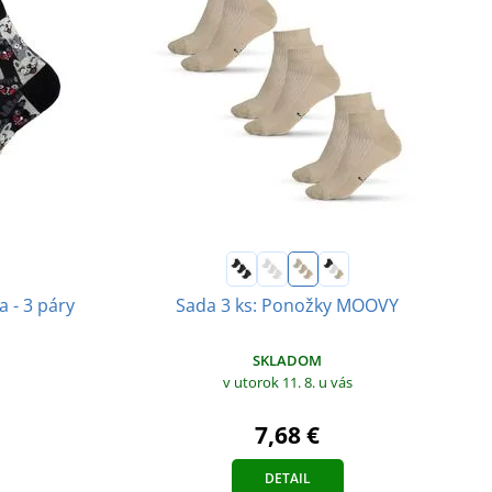
Sada 3 ks: Ponožky MOOVY
 - 3 páry
SKLADOM
v utorok 11. 8.
u vás
7,68 €
DETAIL