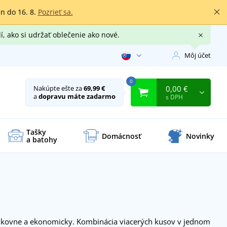
en do 16. 8.
Pozrieť sa.
í, ako si udržať oblečenie ako nové.
Môj účet
0
0,00 €
Nakúpte ešte za
69,99 €
a
dopravu máte zadarmo
s DPH
Tašky
Domácnosť
Novinky
a batohy
kovne a ekonomicky. Kombinácia viacerých kusov v jednom