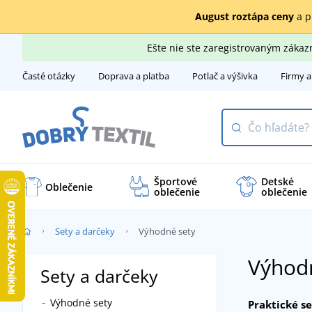
August roztápa ceny
a p
Ešte nie ste zaregistrovaným záka
Časté otázky
Doprava a platba
Potlač a výšivka
Firmy a
Športové
Detské
Oblečenie
oblečenie
oblečenie
Sety a darčeky
Výhodné sety
Výhod
Sety a darčeky
Výhodné sety
Praktické s