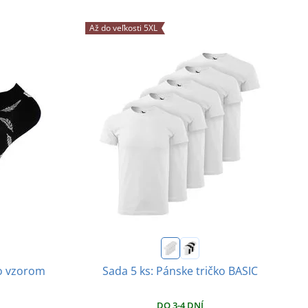
Až do veľkosti 5XL
o vzorom
Sada 5 ks: Pánske tričko BASIC
DO 3-4 DNÍ