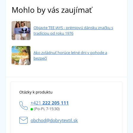
Mohlo by vás zaujímať
Objavte TEE JAYS - prémiovú dánsku značku s
tradíciou od roku 1976
Ako zvládnuť horúce letné dni v pohode a
bezpečí
Otázky k produktu
+421
222 205 111
(Po-Pi, 7-15:30)
obchod@dobrytextil.sk