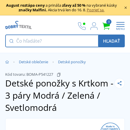
August roztápa ceny
a prináša
zľavy až 50 %
na vybrané kúsky
značky Malfini.
Akcia trvá len do 16. 8.
Pozrieť sa.
0
MENU
HĽADAŤ
Detské oblečenie
Detské ponožky
Kód tovaru:
BOMA-P541227
Detské ponožky s Krtkom -
3 páry
Modrá / Zelená /
Svetlomodrá