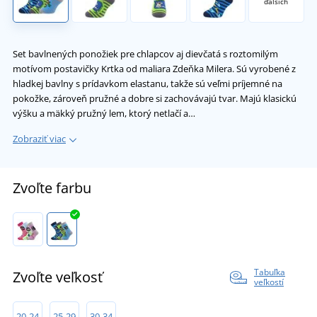
ďalších
Set bavlnených ponožiek pre chlapcov aj dievčatá s roztomilým
motívom postavičky Krtka od maliara Zdeňka Milera. Sú vyrobené z
hladkej bavlny s prídavkom elastanu, takže sú veľmi príjemné na
pokožke, zároveň pružné a dobre si zachovávajú tvar. Majú klasickú
výšku a mäkký pružný lem, ktorý netlačí a…
Zobraziť viac
Zvoľte farbu
Tabuľka
Zvoľte veľkosť
veľkostí
20-24
25-29
30-34