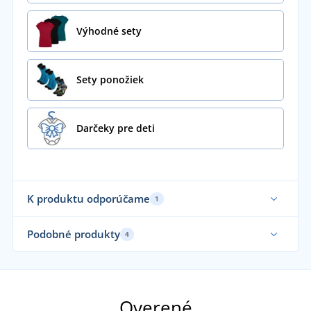
Výhodné sety
Sety ponožiek
Darčeky pre deti
K produktu odporúčame
1
Podobné produkty
4
Vyrobené v ČR
Vy
Overené