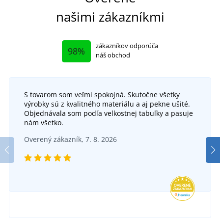
našimi zákazníkmi
zákazníkov odporúča
98%
náš obchod
S tovarom som veľmi spokojná. Skutočne všetky
výrobky sú z kvalitného materiálu a aj pekne ušité.
Detské ponožky s Krtkom Kotva
Objednávala som podľa velkostnej tabuľky a pasuje
Nízke dievčenské ponožky s jemnými motívmi - 3
De
nám všetko.
páry
SKLADOM
Overený zákazník, 7. 8. 2026
SKLADOM
v utorok 11. 8.
u vás
v utorok 11. 8.
u vás
3,36 €
8,27 €
DETAIL
DETAIL