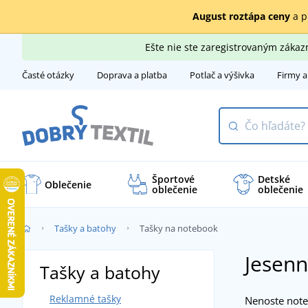
August roztápa ceny
a p
Ešte nie ste zaregistrovaným záka
Časté otázky
Doprava a platba
Potlač a výšivka
Firmy a
Športové
Detské
Oblečenie
oblečenie
oblečenie
Tašky a batohy
Tašky na notebook
Jesenn
Tašky a batohy
Reklamné tašky
Nenoste noteb