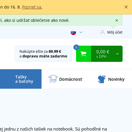
en do 16. 8.
Pozrieť sa.
í, ako si udržať oblečenie ako nové.
Môj účet
0
0,00 €
Nakúpte ešte za
69,99 €
a
dopravu máte zadarmo
s DPH
Tašky
Domácnosť
Novinky
a batohy
ej jednu z našich tašiek na notebook. Sú pohodlné na