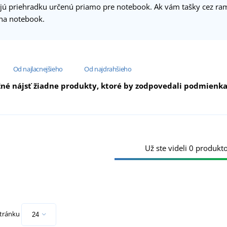
jú priehradku určenú priamo pre notebook. Ak vám tašky cez ram
na notebook.
Od najlacnejšieho
Od najdrahšieho
né nájsť žiadne produkty, ktoré by zodpovedali podmienkam 
Už ste videli 0 produkto
stránku