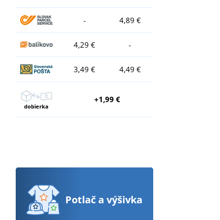
-
4,89 €
4,29 €
-
3,49 €
4,49 €
+1,99 €
dobierka
Potlač
a výšivka