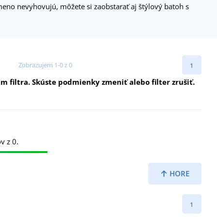
eno nevyhovujú, môžete si zaobstarať aj štýlový batoh s
Zobrazujem 1-0 z 0
1
filtra. Skúste podmienky zmeniť alebo filter zrušiť.
v z 0.
HORE
1