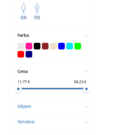
(12)
(12)
Farba
Cena
11.77 €
58.23 €
Objem
Výrobca