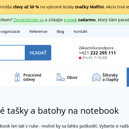
rináša
zľavy až 50 %
na vybrané kúsky
značky Malfini.
Akcia trvá l
zníkom?
Zaregistrujte sa
a získajte
e-book
zadarmo
, ktorý Vám porad
 organizácie
Referencie
Blog
Kontakt
Zákaznícka podpora
+421
222 205 111
HĽADAŤ
(Po-Pi, 7-15:30)
Pracovné
Šiltovky
Obuv
odevy
a čiapky
é tašky a batohy na notebook
ook len tak v ruke - mohol by sa ľahko poškodiť. Vyberte si radš