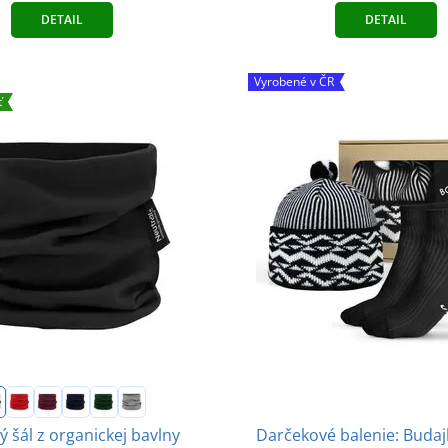
DETAIL
DETAIL
Vyrobené v ČR
ť
Darčekové balenie: Budaj
 šál z organickej bavlny