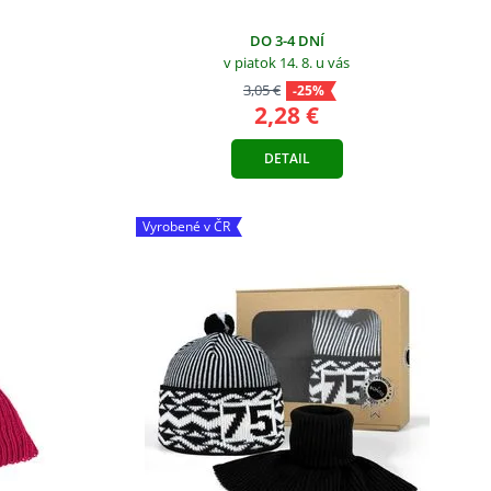
DO 3-4 DNÍ
v piatok 14. 8.
u vás
3,05 €
-25%
2,28 €
DETAIL
Vyrobené v ČR