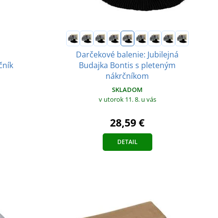
Darčekové balenie: Jubilejná
čník
Budajka Bontis s pleteným
nákrčníkom
SKLADOM
v utorok 11. 8.
u vás
28,59 €
DETAIL