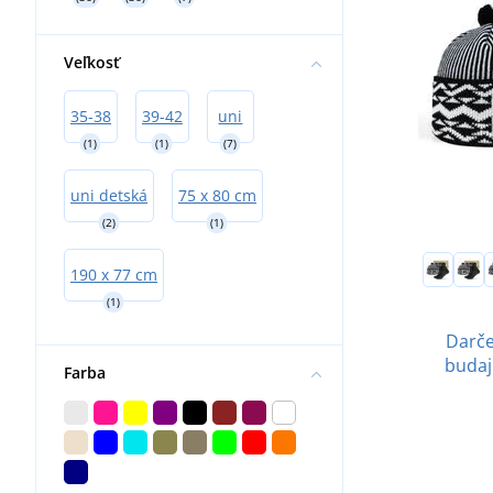
Veľkosť
35-38
39-42
uni
(1)
(1)
(7)
uni detská
75 x 80 cm
(2)
(1)
190 x 77 cm
(1)
Darče
budaj
Farba