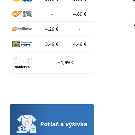
-
4,89 €
4,29 €
-
3,49 €
4,49 €
+1,99 €
dobierka
Potlač
a výšivka