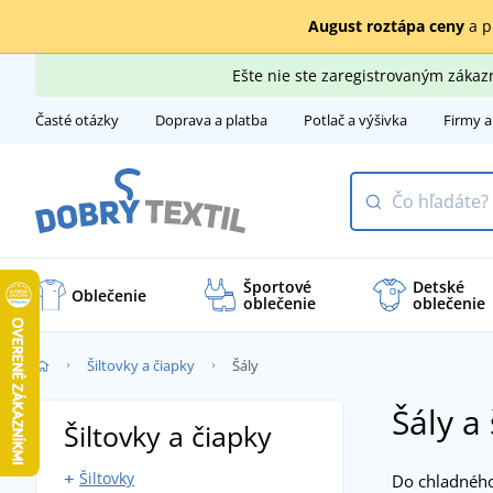
August roztápa ceny
a p
Ešte nie ste zaregistrovaným záka
Časté otázky
Doprava a platba
Potlač a výšivka
Firmy a
Športové
Detské
Oblečenie
oblečenie
oblečenie
Šiltovky a čiapky
Šály
Šály a
Šiltovky a čiapky
Šiltovky
Do chladného 