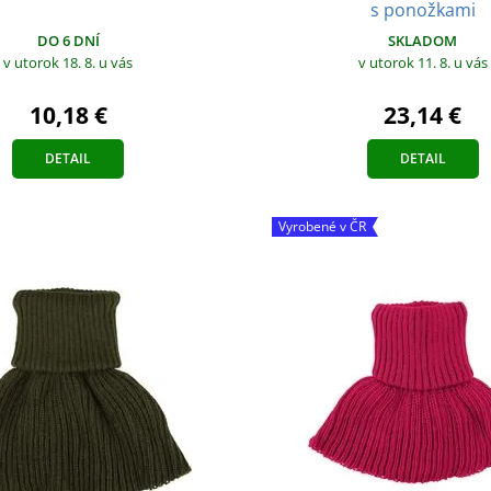
s ponožkami
DO 6 DNÍ
SKLADOM
v utorok 18. 8.
u vás
v utorok 11. 8.
u vás
10,18 €
23,14 €
DETAIL
DETAIL
Vyrobené v ČR