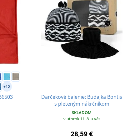
+12
B6503
Darčekové balenie: Budajka Bontis
s pleteným nákrčníkom
SKLADOM
v utorok 11. 8.
u vás
28,59 €