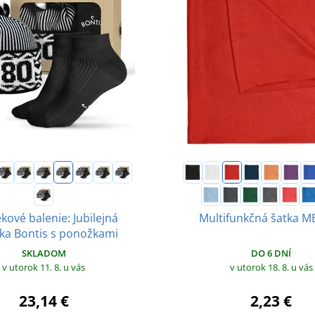
kové balenie: Jubilejná
Multifunkčná šatka M
ka Bontis s ponožkami
DO 6 DNÍ
SKLADOM
v utorok 18. 8.
u vás
v utorok 11. 8.
u vás
2,23 €
23,14 €