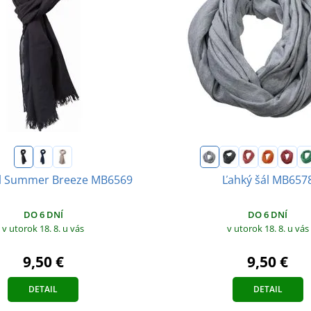
ál Summer Breeze MB6569
Ľahký šál MB657
DO 6 DNÍ
DO 6 DNÍ
v utorok 18. 8.
u vás
v utorok 18. 8.
u vás
9,50 €
9,50 €
DETAIL
DETAIL