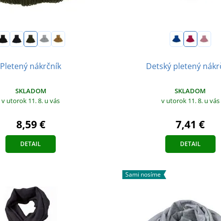
Pletený nákrčník
Detský pletený nákr
SKLADOM
SKLADOM
v utorok 11. 8.
u vás
v utorok 11. 8.
u vás
8,59 €
7,41 €
DETAIL
DETAIL
Sami nosíme