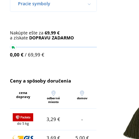
Pracie symboly
Nakúpte ešte za
69,99 €
a získate
DOPRAVU ZADARMO
0,00 €
/ 69,99 €
Ceny a spôsoby doručenia
cena
dopravy
odberné
domov
miesto
3,29 €
-
do 5 kg
3,69 €
5,00 €