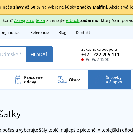
rináša
zľavy až 50 %
na vybrané kúsky
značky Malfini.
Akcia trvá l
zníkom?
Zaregistrujte sa
a získajte
e-book
zadarmo
, ktorý Vám porad
 organizácie
Referencie
Blog
Kontakt
Zákaznícka podpora
+421
222 205 111
HĽADAŤ
(Po-Pi, 7-15:30)
Pracovné
Šiltovky
Obuv
odevy
a čiapky
 šatky
počasia vyberajte šály teplé, najlepšie pletené. V teplejších dňo