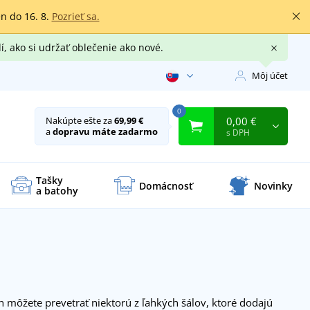
en do 16. 8.
Pozrieť sa.
í, ako si udržať oblečenie ako nové.
Môj účet
0
0,00 €
Nakúpte ešte za
69,99 €
a
dopravu máte zadarmo
s DPH
Tašky
Domácnosť
Novinky
a batohy
ch môžete prevetrať niektorú z ľahkých šálov, ktoré dodajú