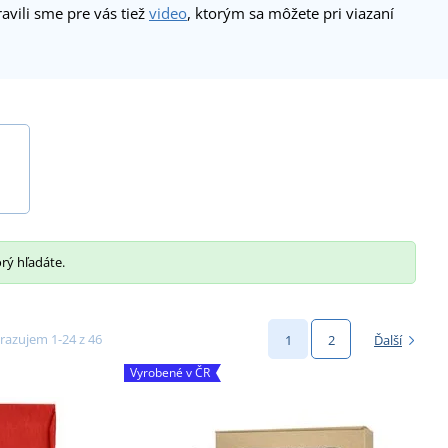
vili sme pre vás tiež
video
, ktorým sa môžete pri viazaní
orý hľadáte.
razujem 1-24 z 46
1
2
Ďalší
Vyrobené v ČR