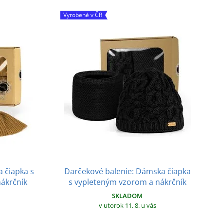
Vyrobené v ČR
a čiapka s
Darčekové balenie: Dámska čiapka
ákrčník
s vypleteným vzorom a nákrčník
SKLADOM
v utorok 11. 8.
u vás