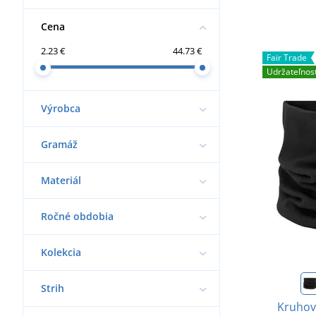
Cena
2.23 €
44.73 €
Fair Trade
Udržateľnos
Výrobca
Gramáž
Materiál
Ročné obdobia
Kolekcia
Strih
Kruhový