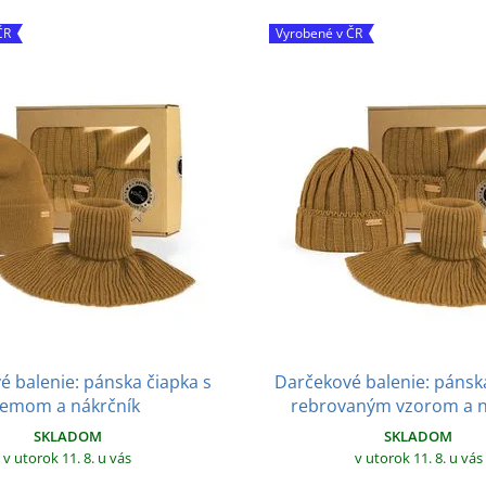
ČR
Vyrobené v ČR
 balenie: pánska čiapka s
Darčekové balenie: pánsk
lemom a nákrčník
rebrovaným vzorom a n
SKLADOM
SKLADOM
v utorok 11. 8.
u vás
v utorok 11. 8.
u vás