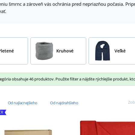
niu šmrnc a zároveň vás ochránia pred nepriazňou počasia. Pripra
vať.
Pletené
Kruhové
Veľké
gória obsahuje 46 produktov. Použite filter a nájdite rýchlejšie produkt, kt
Zob
Od najlacnejšieho
Od najdrahšieho
ČR