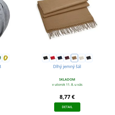
8
Dlhý jemný šál
SKLADOM
v utorok 11. 8.
u vás
8,77 €
DETAIL