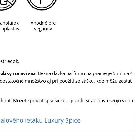
anolátok
Vhodné pre
oplastov
vegánov
ostriedok.
dobky na aviváž
. Bežná dávka parfumu na pranie je 5 ml na 4
 dostatočné množstvo aj pri použití zo sáčku, kde môžu zostať
hnúť. Môžete použiť aj sušičku – prádlo si zachová svoju vôňu.
balového letáku Luxury Spice
a aviváž. 5 ml zodpovedá objemu plného vrchnáka fľaše.