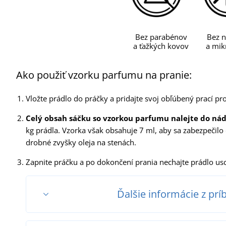
Bez parabénov
Bez n
a ťažkých kovov
a mikr
Ako použiť vzorku parfumu na pranie:
Vložte prádlo do práčky a pridajte svoj obľúbený prací pr
Celý obsah sáčku so vzorkou parfumu nalejte do ná
kg prádla. Vzorka však obsahuje 7 ml, aby sa zabezpečilo
drobné zvyšky oleja na stenách.
Zapnite práčku a po dokončení prania nechajte prádlo usc
Ďalšie informácie z prí
Návod na použitie: Pridajte 5 ml prípravku do nádržky n