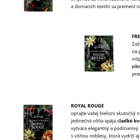
a domácich textílií sa premení 
FRE
Zaž
na 
inš
cit
pre
ROYAL ROUGE
oprajte vašej bielizni skutočn
jedinečná vôňa spája s
ladké kv
vytvára elegantný a podmanivý z
s vôňou noblesy, ktorá vydrží aj