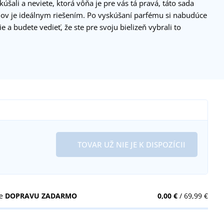
úšali a neviete, ktorá vôňa je pre vás tá pravá, táto sada
mov je ideálnym riešením. Po vyskúšaní parfému si nabudúce
ie a budete vedieť, že ste pre svoju bielizeň vybrali to
TOVAR UŽ NIE JE K DISPOZÍCII
te
DOPRAVU ZADARMO
0,00 €
/ 69,99 €