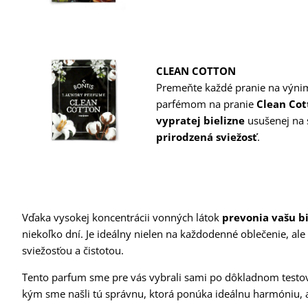
CLEAN COTTON
Preme
ňte každ
é pranie na výn
parfémom na pranie
Clean Cot
vypratej bielizne
usu
šenej na 
prirodzen
á svie
žosť
.
Vďaka vysokej koncentrácii vonných látok
prevonia vašu b
niekoľko dní. Je ideálny nielen na každodenné oblečenie, al
sviežosťou a čistotou.
Tento parfum sme pre vás vybrali sami po dôkladnom testov
kým sme našli tú správnu, ktorá ponúka ideálnu harmóniu, ak