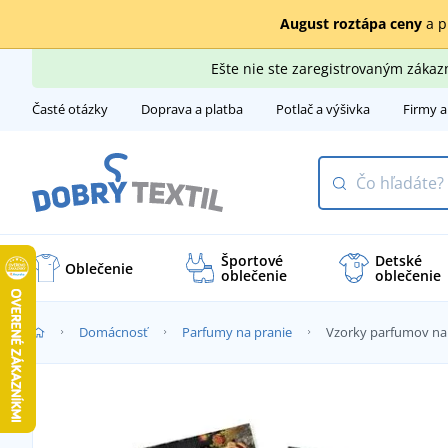
August roztápa ceny
a p
Ešte nie ste zaregistrovaným záka
Časté otázky
Doprava a platba
Potlač a výšivka
Firmy a
Športové
Detské
Oblečenie
oblečenie
oblečenie
Domácnosť
Parfumy na pranie
Vzorky parfumov na 