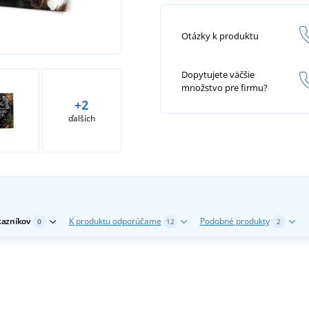
Otázky k produktu
Dopytujete väčšie
množstvo pre firmu?
+2
ďalších
kazníkov
K produktu odporúčame
Podobné produkty
0
12
2