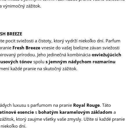
na výnimočný zážitok.
SH BREEZE
ite pocit sviežosti a čistoty, ktorý vydrží niekoľko dní. Parfum
pranie
Fresh Breeze
vnesie do vašej bielizne závan sviežosti
pirovaný prírodou. Jeho jedinečná kombinácia
osviežujúcich
rusových tónov
spolu
s jemným nádychom rozmarínu
mení každé pranie na skutočný zážitok.
ý nádych luxusu s parfumom na pranie
Royal Rouge
. Táto
etinové esencie
s
bohatým karamelovým základom
a
ážitok, ktorý zaujme všetky vaše zmysly. Užite si každé pranie
 niekoľko dní.