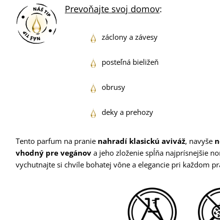
Prevoňajte svoj domov
:
záclony a závesy
posteľná bieližeň
obrusy
deky a prehozy
Tento parfum na pranie
nahradí klasickú aviváž
, navyše
n
vhodný pre vegánov
a jeho zloženie spĺňa najprísnejšie nor
vychutnajte si chvíle bohatej vône a elegancie pri každom pr