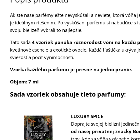
Ak ste naše parfémy ešte nevyskúšali a neviete, ktorá vôňa j
je ideálnym riešením. Po vyskúšaní parfému si nabudúce s ist
svoju bielizeň vybrali to najlepšie.
Táto sada
4 vzoriek ponúka rôznorodosť vôní na každú pr
kvetinové esencie a exotické ovocie. Každá fľaštička ukrýv
sviežosť a pocit výnimočnosti.
Vzorka každého parfumu je presne na jedno pranie.
Objem: 7 ml
Sada vzoriek obsahuje tieto parfumy:
LUXURY SPICE
Doprajte svojej bielizni jedine
od našej privátnej značky Bo
trhy, kde sa vôňa vzácneho kor