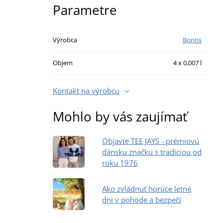
Parametre
Výrobca
Bontis
Objem
4 x 0,007 l
Kontakt na výrobcu
Mohlo by vás zaujímať
Objavte TEE JAYS - prémiovú
dánsku značku s tradíciou od
roku 1976
Ako zvládnuť horúce letné
dni v pohode a bezpečí