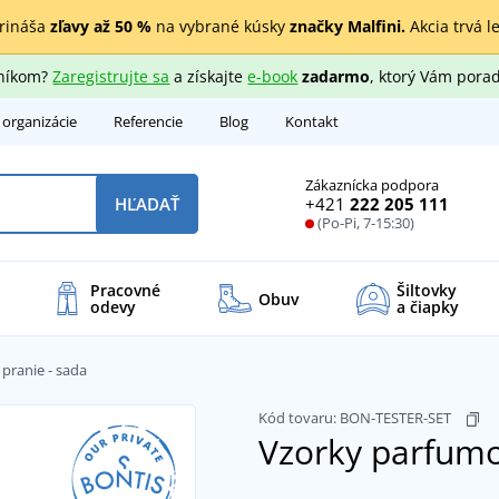
rináša
zľavy až 50 %
na vybrané kúsky
značky Malfini.
Akcia trvá l
zníkom?
Zaregistrujte sa
a získajte
e-book
zadarmo
, ktorý Vám porad
 organizácie
Referencie
Blog
Kontakt
Zákaznícka podpora
+421
222 205 111
HĽADAŤ
(Po-Pi, 7-15:30)
Pracovné
Šiltovky
Obuv
odevy
a čiapky
pranie - sada
Kód tovaru:
BON-TESTER-SET
Vzorky parfumo