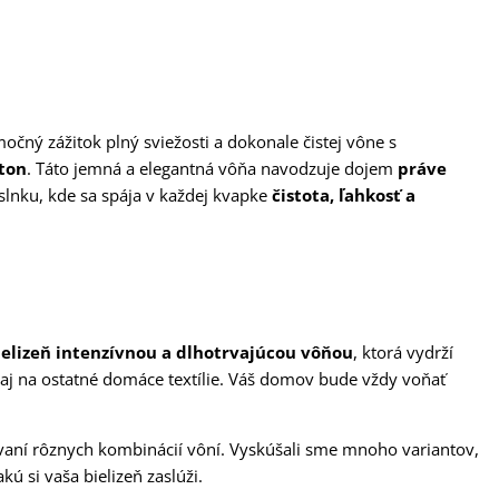
imo
čn
ý zá
žitok pln
ý svie
žosti a dokonale čistej v
ône s
ton
. Táto jemná a elegantná vô
ňa navodzuje dojem
pr
áve
slnku, kde sa sp
ája v ka
ždej kvapke
čistota, ľahkosť a
ielizeň intenzívnou a dlhotrvajúcou vôňou
, ktorá vydrží
e aj na ostatné domáce textílie. Váš domov bude vždy voňať
aní rôznych kombinácií vôní. Vyskúšali sme mnoho variantov,
ú si vaša bielizeň zaslúži.