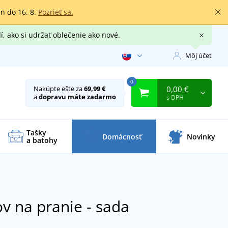
en do 16. 8.
Pozrieť sa.
í, ako si udržať oblečenie ako nové.
Môj účet
0
0,00 €
Nakúpte ešte za
69,99 €
a
dopravu máte zadarmo
s DPH
Tašky
Domácnosť
Novinky
a batohy
v na pranie - sada