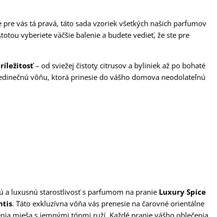
e pre vás tá pravá, táto sada vzoriek všetkých našich parfumov
otou vyberiete väčšie balenie a budete vedieť, že ste pre
íležitosť
– od sviežej čistoty citrusov a byliniek až po bohaté
a jedinečnú vôňu, ktorá prinesie do vášho domova neodolateľnú
čnú a luxusnú starostlivosť s parfumom na pranie
Luxury Spice
ntis
. Táto exkluzívna vôňa vás prenesie na čarovné orientálne
enia mieša s jemnými tónmi ruží. Každé pranie vášho oblečenia