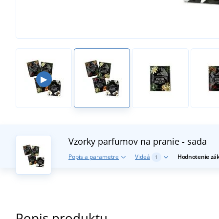
▶
Vzorky parfumov na pranie - sada
Popis a parametre
Videá
Hodnotenie zá
1
Popis produktu