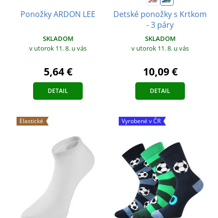
Detské ponožky s Krtkom
Ponožky ARDON LEE
- 3 páry
SKLADOM
SKLADOM
v utorok 11. 8.
u vás
v utorok 11. 8.
u vás
5,64 €
10,09 €
DETAIL
DETAIL
Elastické
Vyrobené v ČR