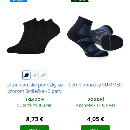
Letné dámske ponožky so
Letné ponožky SUMMER
vzorom Srdiečka - 3 páry
SKLADOM
DO 5 DNÍ
v utorok 11. 8.
u vás
v pondelok 17. 8.
u vás
8,73 €
4,05 €