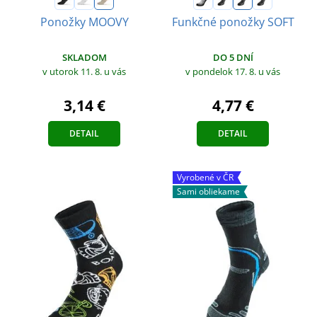
Ponožky MOOVY
Funkčné ponožky SOFT
SKLADOM
DO 5 DNÍ
v utorok 11. 8.
u vás
v pondelok 17. 8.
u vás
3,14 €
4,77 €
DETAIL
DETAIL
Vyrobené v ČR
Sami obliekame