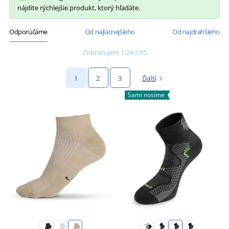
nájdite rýchlejšie produkt, ktorý hľadáte.
Odporúčáme
Od najlacnejšieho
Od najdrahšieho
Zobrazujem 1-24 z 65
1
2
3
Ďalší
Sami nosíme