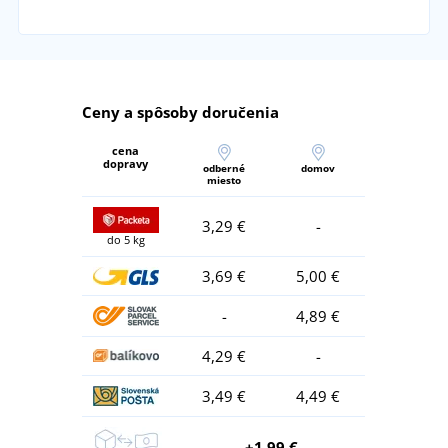
Ceny a spôsoby doručenia
cena
dopravy
odberné
domov
miesto
3,29 €
-
do 5 kg
3,69 €
5,00 €
-
4,89 €
4,29 €
-
3,49 €
4,49 €
+1,99 €