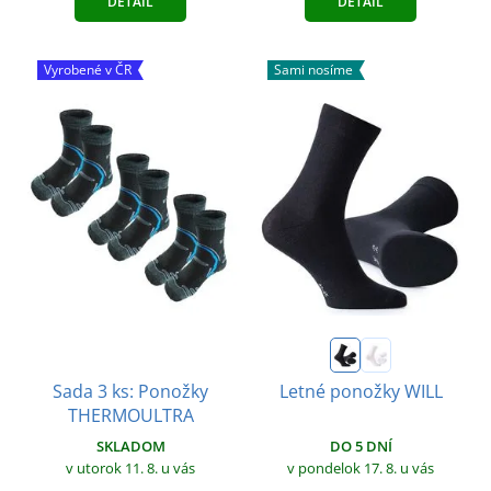
DETAIL
DETAIL
Vyrobené v ČR
Sami nosíme
Sada 3 ks: Ponožky
Letné ponožky WILL
THERMOULTRA
SKLADOM
DO 5 DNÍ
v utorok 11. 8.
u vás
v pondelok 17. 8.
u vás