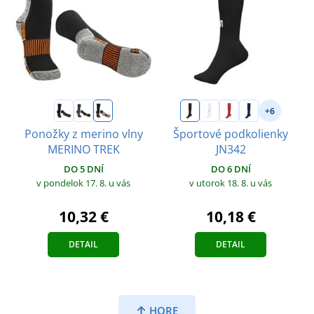
+6
Ponožky z merino vlny
Športové podkolienky
MERINO TREK
JN342
DO 5 DNÍ
DO 6 DNÍ
v pondelok 17. 8.
u vás
v utorok 18. 8.
u vás
10,32 €
10,18 €
DETAIL
DETAIL
HORE