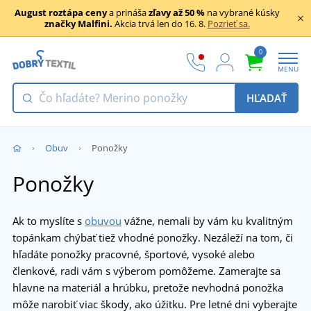
August roztápa ceny
a prináša
zľavy až 50 %
na vybrané kúsky
značky Malfini.
Akcia trvá len do 16. 8.
Pozrieť sa.
0
MENU
HĽADAŤ
Obuv
Ponožky
Ponožky
Ak to myslíte s
obuvou
vážne, nemali by vám ku kvalitným
topánkam chýbať tiež vhodné ponožky. Nezáleží na tom, či
hľadáte ponožky pracovné, športové, vysoké alebo
členkové, radi vám s výberom pomôžeme. Zamerajte sa
hlavne na materiál a hrúbku, pretože nevhodná ponožka
môže narobiť viac škody, ako úžitku. Pre letné dni vyberajte