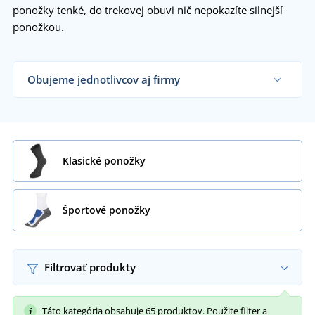
ponožky tenké, do trekovej obuvi nič nepokazíte silnejší
ponožkou.
Obujeme jednotlivcov aj firmy
Dodávame obchodníkom s textilom, firmám aj
koncovým zákazníkom už od 1 kusu.
Chcem vedieť viac
Klasické ponožky
Športové ponožky
Filtrovať produkty
Táto kategória obsahuje 65 produktov. Použite filter a