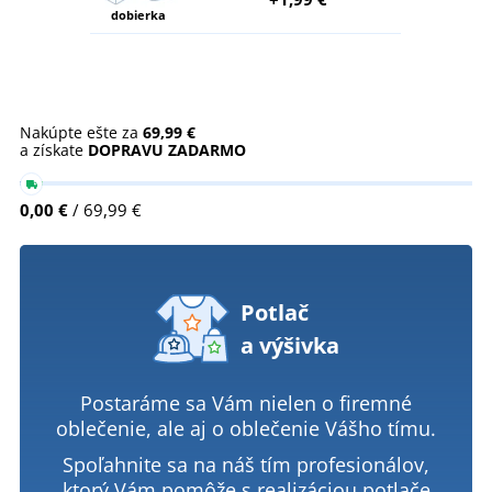
dobierka
Nakúpte ešte za
69,99 €
a získate
DOPRAVU ZADARMO
0,00 €
/ 69,99 €
Potlač
a výšivka
Postaráme sa Vám nielen o firemné
oblečenie, ale aj o oblečenie Vášho tímu.
Spoľahnite sa na náš tím profesionálov,
ktorý Vám pomôže s realizáciou potlače