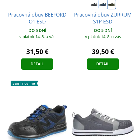
Pracovná obuv BEEFORD
Pracovná obuv ZURRUM
O1 ESD
S1P ESD
DO 5 DNÍ
DO 5 DNÍ
v piatok 14. 8.
u vás
v piatok 14. 8.
u vás
31,50 €
39,50 €
DETAIL
DETAIL
Sami nosíme