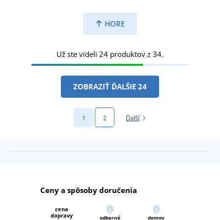
HORE
Už ste videli 24 produktov z 34.
ZOBRAZIŤ ĎALŠIE 24
1
2
Ďalší
Ceny a spôsoby doručenia
cena
dopravy
odberné
domov