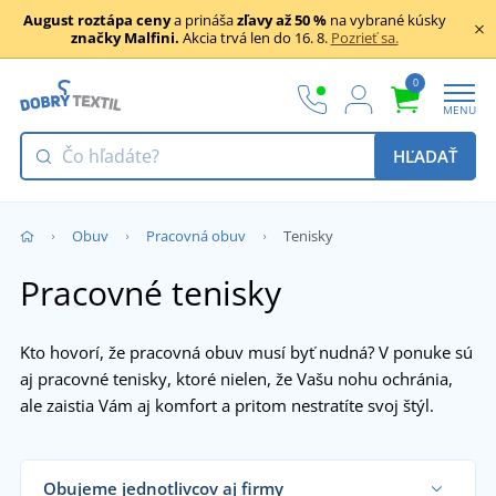
August roztápa ceny
a prináša
zľavy až 50 %
na vybrané kúsky
značky Malfini.
Akcia trvá len do 16. 8.
Pozrieť sa.
0
MENU
HĽADAŤ
Obuv
Pracovná obuv
Tenisky
Pracovné tenisky
Kto hovorí, že pracovná obuv musí byť nudná? V ponuke sú
aj pracovné tenisky, ktoré nielen, že Vašu nohu ochránia,
ale zaistia Vám aj komfort a pritom nestratíte svoj štýl.
Obujeme jednotlivcov aj firmy