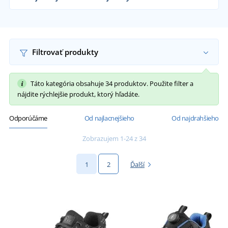
Dodávame pracovné tenisky remeselníkom,
firmám aj koncovým zákazníkom už od 1 kusu.
Chcem vedieť viac
Filtrovať produkty
Táto kategória obsahuje 34 produktov. Použite filter a
nájdite rýchlejšie produkt, ktorý hľadáte.
Odporúčáme
Od najlacnejšieho
Od najdrahšieho
Zobrazujem 1-24 z 34
1
2
Ďalší