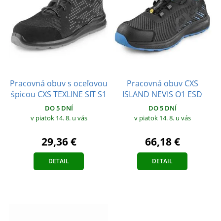
Pracovná obuv s oceľovou
Pracovná obuv CXS
špicou CXS TEXLINE SIT S1
ISLAND NEVIS O1 ESD
DO 5 DNÍ
DO 5 DNÍ
v piatok 14. 8.
u vás
v piatok 14. 8.
u vás
29,36 €
66,18 €
DETAIL
DETAIL