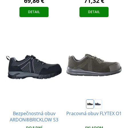
69,86 €
71,32 €
DETAIL
DETAIL
Bezpečnostná obuv
Pracovná obuv FLYTEX O1
ARDON®BRICKLOW S3
DO 5 DNÍ
SKLADOM