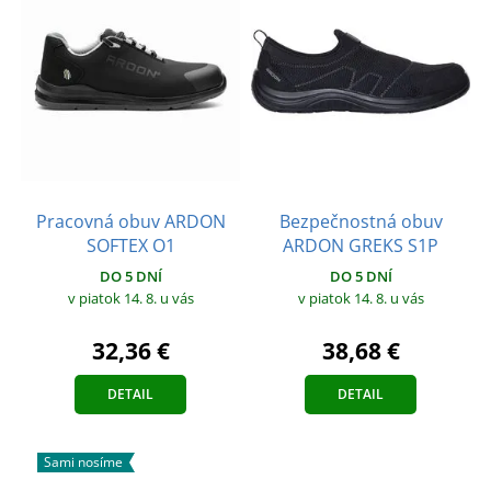
Pracovná obuv ARDON
Bezpečnostná obuv
SOFTEX O1
ARDON GREKS S1P
DO 5 DNÍ
DO 5 DNÍ
v piatok 14. 8.
u vás
v piatok 14. 8.
u vás
32,36 €
38,68 €
DETAIL
DETAIL
Sami nosíme