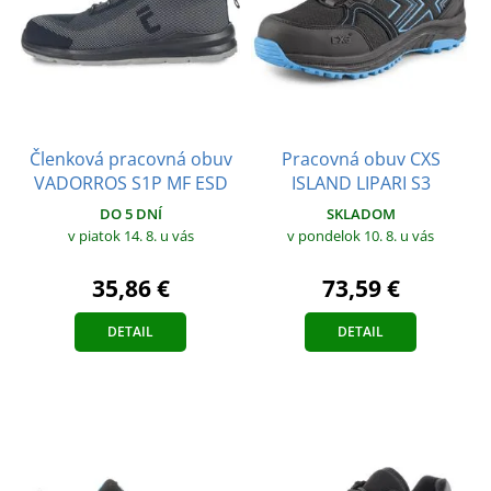
Členková pracovná obuv
Pracovná obuv CXS
VADORROS S1P MF ESD
ISLAND LIPARI S3
DO 5 DNÍ
SKLADOM
v piatok 14. 8.
u vás
v pondelok 10. 8.
u vás
35,86 €
73,59 €
DETAIL
DETAIL