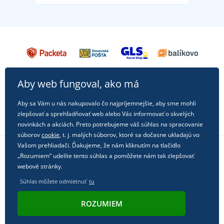
Aby web fungoval, ako má
Aby sa Vám u nás nakupovalo čo najpríjemnejšie, aby sme mohli
zlepšovať a sprehľadňovať web alebo Vás informovať o skvelých
novinkách a akciách. Preto potrebujeme váš súhlas na spracovanie
súborov
cookie
, t. j. malých súborov, ktoré sa dočasne ukladajú vo
Vašom prehliadači. Ďakujeme, že nám kliknutím na tlačidlo
„Rozumiem“ udelíte tento súhlas a pomôžete nám tak zlepšovať
Sledujte nás na sociálnych sieťach
webové stránky.
Súhlas môžete odmietnuť
tu
ROZUMIEM
© 2011 - 2026, Dual Trade s.r.o. | Technicky zaisťuje
Simplia.cz
.