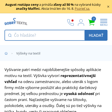
August roztápa ceny
a prináša
zľavy až 50 %
na vybrané kúsky
značky Malfini.
Akcia trvá len do 16. 8.
Pozrieť sa.
0
MENU
HĽADAŤ
Výšivky na textil
Vyšívanie patrí medzi najobľúbenejšie spôsoby aplikácie
motívu na textil. Výšivka vytvorí
reprezentatívnejší
vzhľad
na odevu zamestnancov, alebo uterák s logom
firmy môže výborne poslúžiť ako praktický darčekový
predmet. Jej veľkou prednosťou je
vysoká odolnosť
pri
častom praní. Najčastejšie vyšívame na šiltovky,
polokošele, uteráky a osušky. Ďalej sú po tiež výšivky na
trička, bundy, vesty či pracovné oblečenie.