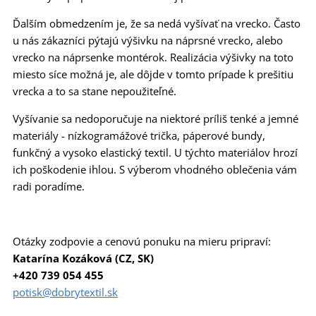
Ďalším obmedzením je, že sa nedá vyšívať na vrecko. Často
u nás zákazníci pýtajú výšivku na náprsné vrecko, alebo
vrecko na náprsenke montérok. Realizácia výšivky na toto
miesto síce možná je, ale dôjde v tomto prípade k prešitiu
vrecka a to sa stane nepoužiteľné.
Vyšívanie sa nedoporučuje na niektoré príliš tenké a jemné
materiály - nízkogramážové trička, páperové bundy,
funkčný a vysoko elastický textil. U týchto materiálov hrozí
ich poškodenie ihlou. S výberom vhodného oblečenia vám
radi poradíme.
Otázky zodpovie a cenovú ponuku na mieru pripraví:
Katarína Kozáková (CZ, SK)
+420 739 054 455
potisk@dobrytextil.sk