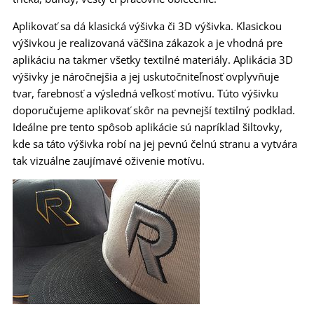
Aplikovať sa dá klasická výšivka či 3D výšivka. Klasickou
výšivkou je realizovaná väčšina zákazok a je vhodná pre
aplikáciu na takmer všetky textilné materiály. Aplikácia 3D
výšivky je náročnejšia a jej uskutočniteľnosť ovplyvňuje
tvar, farebnosť a výsledná veľkosť motívu. Túto výšivku
doporučujeme aplikovať skôr na pevnejší textilný podklad.
Ideálne pre tento spôsob aplikácie sú napríklad šiltovky,
kde sa táto výšivka robí na jej pevnú čelnú stranu a vytvára
tak vizuálne zaujímavé oživenie motívu.