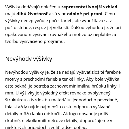
Výšivky dodávajú oblečeniu
reprezentatívnejší vzhľad
,
majú
dlhú životnosť
a sú viac
odolné pri praní
. Cenu
výšivky neovplyvňuje počet farieb, ale vypočítava sa z
počtu stehov, resp. z jej veľkosti. Ďalšou výhodou je, že pri
opakovanom vyšívaní rovnakého motívu už neplatíte za
tvorbu vyšívacieho programu.
Nevýhody výšivky
Nevýhodou výšivky je, že sa nedajú vyšívať zložité farebné
motívy s prechodmi farieb a tenké linky. Aby bola výšivka
ešte pekná, je potreba zachovať minimálnu hrúbku linky 1
mm. U výšivky je výsledný efekt rovnako ovplyvnený
štruktúrou a tvrdosťou materiálu. Jednoducho povedané,
ihla si vždy nájde najmenšiu cestu odporu a vyšívané
detaily môžu ľahko odskočiť. Ak logo obsahuje príliš
drobné, niekoľkomilimetrové detaily, doporučujeme v
niektorých prípadoch zvoliť radšej potlač.