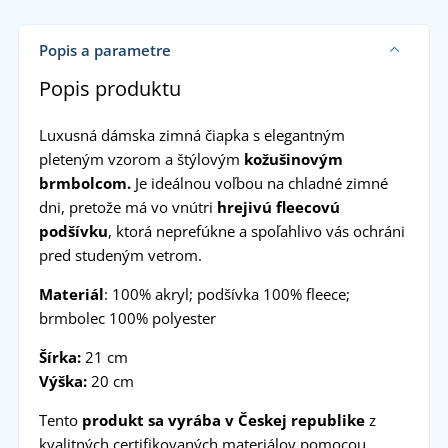
Popis a parametre
Popis produktu
Luxusná dámska zimná čiapka s elegantným
pleteným vzorom a štýlovým
kožušinovým
brmbolcom.
Je ideálnou voľbou na chladné zimné
dni, pretože má vo vnútri
hrejivú fleecovú
podšívku
, ktorá neprefúkne a spoľahlivo vás ochráni
pred studeným vetrom.
Materiál
: 100% akryl; podšívka 100% fleece;
brmbolec 100% polyester
Šírka:
21 cm
Výška:
20 cm
Tento
produkt sa vyrába v Českej republike
z
kvalitných certifikovaných materiálov pomocou