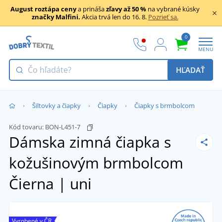
August roztápa ceny
a prináša
zľavy až 50 %
na vybrané kúsky
značky Malfini.
Akcia trvá len do 16. 8.
Pozrieť sa.
0
MENU
HĽADAŤ
Šiltovky a čiapky
Čiapky
Čiapky s brmbolcom
Kód tovaru:
BON-L451-7
Dámska zimná čiapka s
kožušinovým brmbolcom
Čierna | uni
Vyrobené v ČR