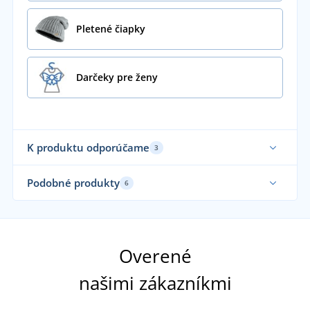
Pletené čiapky
Darčeky pre ženy
K produktu odporúčame
3
Vyrobené v EU
Vy
Podobné produkty
6
Sa
Vyrobené v ČR
Vy
Overené
našimi zákazníkmi