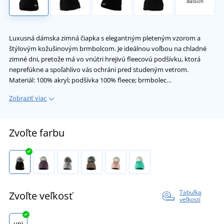
dalších
Luxusná dámska zimná čiapka s elegantným pleteným vzorom a
štýlovým kožušinovým brmbolcom. Je ideálnou voľbou na chladné
zimné dni, pretože má vo vnútri hrejivú fleecovú podšívku, ktorá
neprefúkne a spoľahlivo vás ochráni pred studeným vetrom.
Materiál: 100% akryl; podšívka 100% fleece; brmbolec…
Zobraziť viac
Zvoľte farbu
Tabuľka
Zvoľte veľkosť
veľkostí
uni