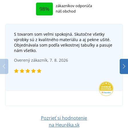
zákazníkov odporúča
98%
náš obchod
S tovarom som veľmi spokojná. Skutočne všetky
výrobky sú z kvalitného materiálu a aj pekne ušité.
Dámske pletené zimné rukavice
Objednávala som podľa velkostnej tabuľky a pasuje
nám všetko.
Dámska padnutá zimná čiapka s fleecom
SKLADOM
Overený zákazník, 7. 8. 2026
v utorok 11. 8.
u vás
SKLADOM
6,91 €
v utorok 11. 8.
u vás
DETAIL
16,23 €
DETAIL
Pozrieť si hodnotenie
na Heuréka.sk