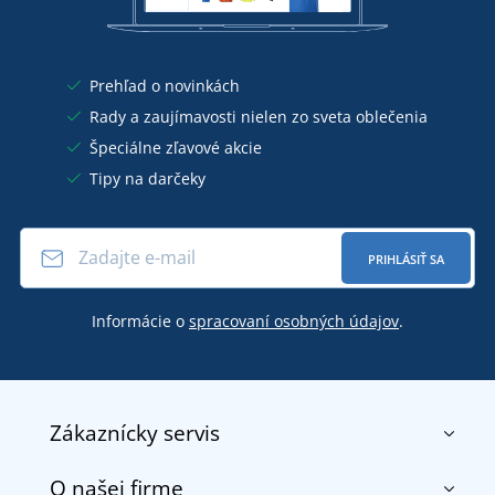
Prehľad o novinkách
Rady a zaujímavosti nielen zo sveta oblečenia
Špeciálne zľavové akcie
Tipy na darčeky
PRIHLÁSIŤ SA
Informácie o
spracovaní osobných údajov
.
Zákaznícky servis
O našej firme
Kontakt