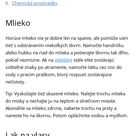
Chemické prostriedky
Mlieko
Horúce mlieko nie je dobré len na spanie, ale pomôže vám
tiež s odstránením niekoľkých škvŕn. Namočte handričku
alebo hubku na riad do mlieka a potierajte škvrnu tak dlho,
pokiaľ nezmizne. Ak na
oblečení
stále ešte zostávajú
viditeľné znaky po atramente, namočte látku cez noc do
vody s pracím práškom, ktorý rozpustí zostávajúce
nečistoty.
Tip: Vyskúšajte tiež skazené mlieko. Nalejte trochu mlieka
do misky a nechajte ju na teplom a slnečnom mieste.
Akonáhle sa mlieko zdrcne, naberte trochu na prsty a
naneste ho na škvrnu. Potom opláchnite vodou a mydlom.
Lak na vlasy