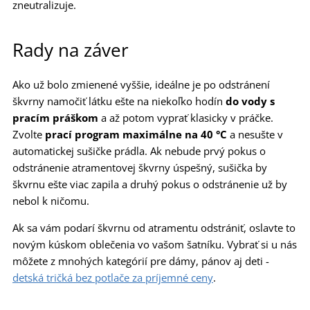
zneutralizuje.
Rady na záver
Ako už bolo zmienené vyššie, ideálne je po odstránení
škvrny namočiť látku ešte na niekoľko hodín
do vody s
pracím práškom
a až potom vyprať klasicky v práčke.
Zvolte
prací program maximálne na
40 °C
a nesušte v
automatickej sušičke prádla. Ak nebude prvý pokus o
odstránenie atramentovej škvrny úspešný, sušička by
škvrnu ešte viac zapila a druhý pokus o odstránenie už by
nebol k ničomu.
Ak sa vám podarí škvrnu od atramentu odstrániť, oslavte to
novým kúskom oblečenia vo vašom šatníku. Vybrať si u nás
môžete z mnohých kategórií pre dámy, pánov aj deti -
detská tričká bez potlače za príjemné ceny
.