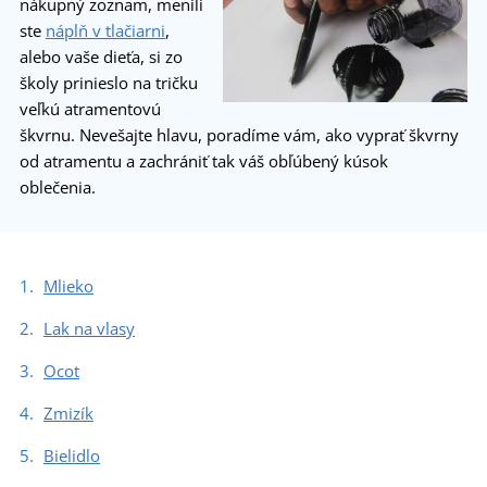
nákupný zoznam, menili
ste
náplň v tlačiarni
,
alebo vaše dieťa, si zo
školy prinieslo na tričku
veľkú atramentovú
škvrnu. Nevešajte hlavu, poradíme vám, ako vyprať škvrny
od atramentu a zachrániť tak váš obľúbený kúsok
oblečenia.
Mlieko
Lak na vlasy
Ocot
Zmizík
Bielidlo