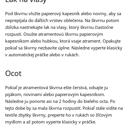
Pod škvrnu vložte papierový kapesník alebo noviny, aby sa
neprepíjala do ďaľších vrstiev oblečenia. Na škvrnu potom
zblízka nastriekajte lak na vlasy, ktorý škvrnu čiastočne
rozpustí. Osušte atramentovú škvrnu papierovým
kapesníkom alebo hubkou, ktorá vsaje atrament. Opakujte
pokiaľ sa škvrny nezbavíte úplne. Následne vyperte klasicky
v automatickej práčke alebo v rukách.
Ocot
Pokiaľ je atramentová škvrna ešte čerstvá, odsajte ju
pijákom, novinami alebo papierovým kapesníkom.
Následne ju ponorte asi na 2 hodiny do bieleho octa. Po
tejto dobe by sa mala škvrna rozpustiť. Pokiaľ stále vidíte na
textile zbytky škvrny, preperte ho v rukách so žlčovým
mydlom a až potom vyperte klasicky v práčke.