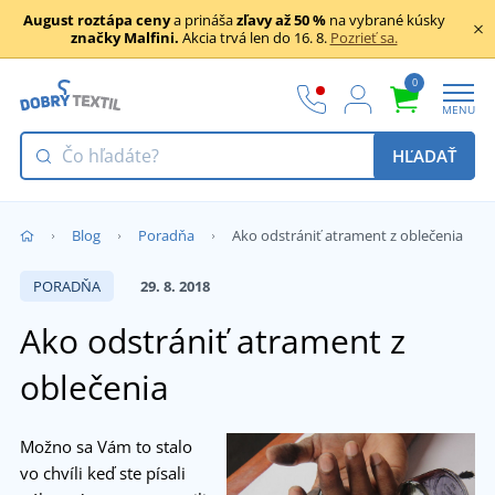
August roztápa ceny
a prináša
zľavy až 50 %
na vybrané kúsky
značky Malfini.
Akcia trvá len do 16. 8.
Pozrieť sa.
0
MENU
HĽADAŤ
Blog
Poradňa
Ako odstrániť atrament z oblečenia
PORADŇA
29. 8. 2018
Ako odstrániť atrament z
oblečenia
Možno sa Vám to stalo
vo chvíli keď ste písali