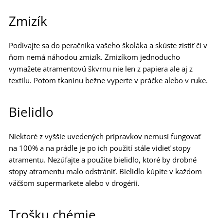
Zmizík
Podívajte sa do peračníka vašeho školáka a skúste zistiť či v
ňom nemá náhodou zmizík. Zmizíkom jednoducho
vymažete atramentovú škvrnu nie len z papiera ale aj z
textilu. Potom tkaninu bežne vyperte v práčke alebo v ruke.
Bielidlo
Niektoré z vyššie uvedených prípravkov nemusí fungovať
na 100% a na prádle je po ich použití stále vidieť stopy
atramentu. Nezúfajte a použite bielidlo, ktoré by drobné
stopy atramentu malo odstrániť. Bielidlo kúpite v každom
väčšom supermarkete alebo v drogérii.
Trošku chémie