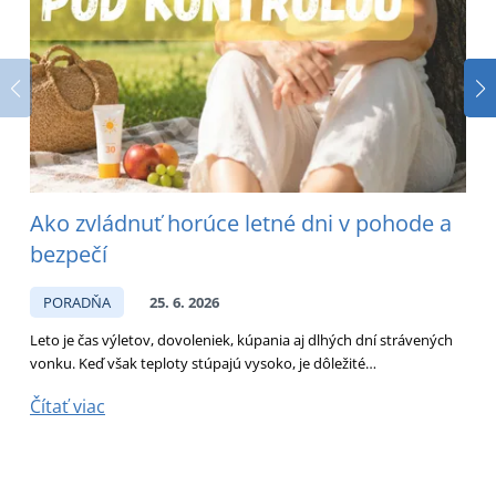
Ako zvládnuť horúce letné dni v pohode a
bezpečí
s
PORADŇA
25. 6. 2026
Leto je čas výletov, dovoleniek, kúpania aj dlhých dní strávených
vonku. Keď však teploty stúpajú vysoko, je dôležité…
D
p
Čítať viac
Č