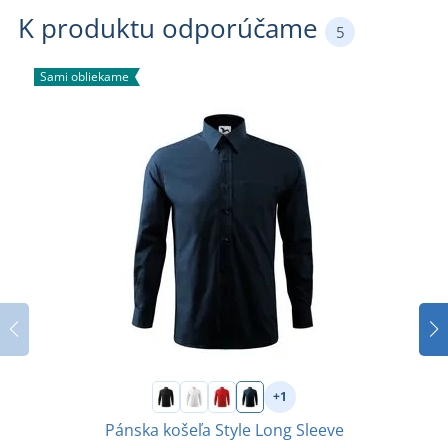
K produktu odporúčame
5
Sami obliekame
+1
Pánska košeľa Style Long Sleeve