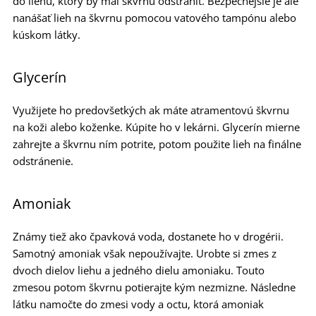
do liehu, ktorý by mal škvrnu odstrániť. Bezpečnejšie je ale
nanášať lieh na škvrnu pomocou vatového tampónu alebo
kúskom látky.
Glycerín
Využijete ho predovšetkých ak máte atramentovú škvrnu
na koži alebo koženke. Kúpite ho v lekárni. Glycerín mierne
zahrejte a škvrnu ním potrite, potom použite lieh na finálne
odstránenie.
Amoniak
Známy tiež ako čpavková voda, dostanete ho v drogérii.
Samotný amoniak však nepoužívajte. Urobte si zmes z
dvoch dielov liehu a jedného dielu amoniaku. Touto
zmesou potom škvrnu potierajte kým nezmizne. Následne
látku namočte do zmesi vody a octu, ktorá amoniak