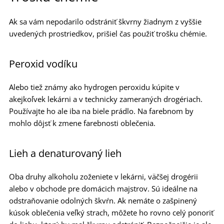
Ak sa vám nepodarilo odstrániť škvrny žiadnym z vyššie
uvedených prostriedkov, prišiel čas použiť trošku chémie.
Peroxid vodíku
Alebo tiež známy ako hydrogen peroxidu kúpite v
akejkoľvek lekárni a v technicky zameraných drogériach.
Používajte ho ale iba na biele prádlo. Na farebnom by
mohlo dôjsť k zmene farebnosti oblečenia.
Lieh a denaturovaný lieh
Oba druhy alkoholu zoženiete v lekárni, väčšej drogérii
alebo v obchode pre domácich majstrov. Sú ideálne na
odstraňovanie odolných škvŕn. Ak nemáte o zašpinený
kúsok oblečenia veľký strach, môžete ho rovno celý ponoriť