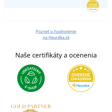
SKLADOM
v pondelok 10. 8.
u vás
0,50 €
Pozrieť si hodnotenie
DETAIL
na Heuréka.sk
Naše certifikáty a ocenenia