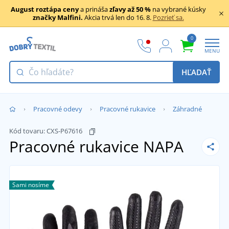
August roztápa ceny
a prináša
zľavy až 50 %
na vybrané kúsky
značky Malfini.
Akcia trvá len do 16. 8.
Pozrieť sa.
0
MENU
HĽADAŤ
Pracovné odevy
Pracovné rukavice
Záhradné
Kód tovaru:
CXS-P67616
Pracovné rukavice NAPA
Sami nosíme