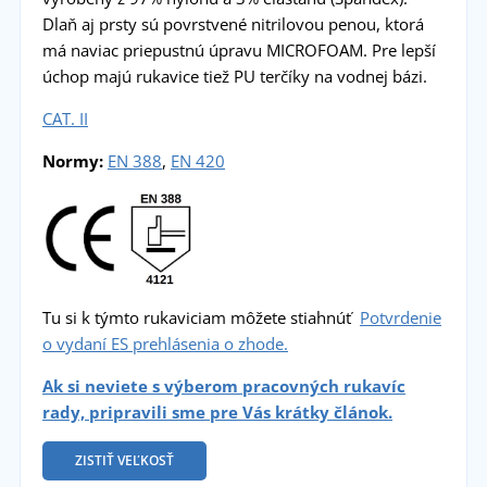
Dlaň aj prsty sú povrstvené nitrilovou penou, ktorá
má naviac priepustnú úpravu MICROFOAM. Pre lepší
úchop majú rukavice tiež PU terčíky na vodnej bázi.
CAT. II
Normy:
EN 388
,
EN 420
Tu si k týmto rukaviciam môžete stiahnúť
Potvrdenie
o vydaní ES prehlásenia o zhode.
Ak si neviete s výberom pracovných rukavíc
rady, pripravili sme pre Vás krátky článok.
ZISTIŤ VEĽKOSŤ