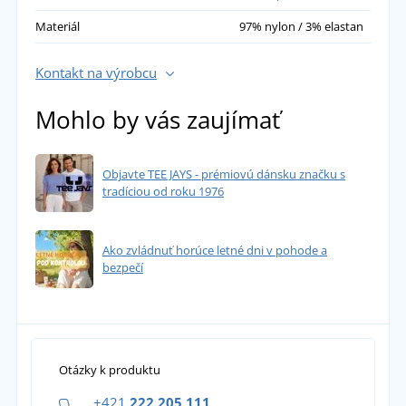
Materiál
97% nylon / 3% elastan
Kontakt na výrobcu
Mohlo by vás zaujímať
Objavte TEE JAYS - prémiovú dánsku značku s
tradíciou od roku 1976
Ako zvládnuť horúce letné dni v pohode a
bezpečí
Otázky k produktu
+421
222 205 111