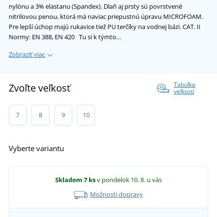
nylónu a 3% elastanu (Spandex). Dlaň aj prsty sú povrstvené
nitrilovou penou, ktorá má naviac priepustnú úpravu MICROFOAM.
Pre lepší úchop majú rukavice tiež PU terčíky na vodnej bázi. CAT. II
Normy: EN 388, EN 420 Tu si k týmto…
Zobraziť viac
Tabuľka
Zvoľte veľkosť
veľkostí
7
8
9
10
Vyberte variantu
Skladom
7 ks
v pondelok 10. 8.
u vás
Možnosti dopravy