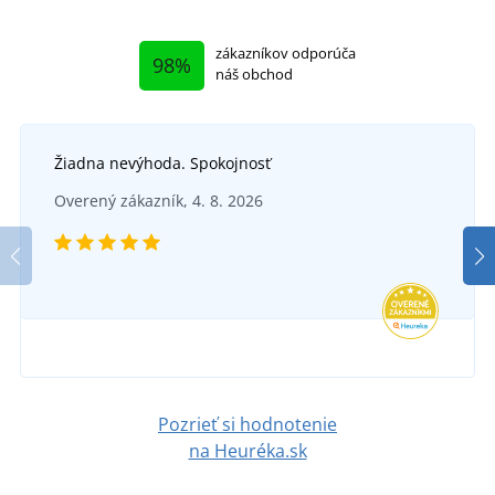
zákazníkov odporúča
98%
náš obchod
Žiadna nevýhoda. Spokojnosť
Overený zákazník, 4. 8. 2026
+12
Malý uterák Economy 30x50
SKLADOM
v pondelok 10. 8.
u vás
1,36 €
Pozrieť si hodnotenie
DETAIL
na Heuréka.sk