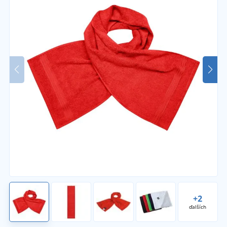
+2
ďalších