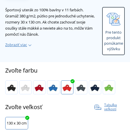
Športový uterák zo 100% bavlny v 11 farbách.
Gramáž 380 g/m2, pútko pre jednoduché uchytenie,
rozmery 30 x 130 cm. Ak chcete zachovať svoje
osušky stále mäkké a neviete ako na to, môže Vám
Pre tento
pomôcť nás článok.
produkt
ponúkame
Zobraziť viac
výšivku
Zvoľte farbu
Tabuľka
Zvoľte veľkosť
veľkostí
130 x 30 cm