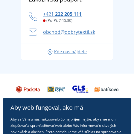
tradíciou od roku 1976
DobrýTextil pre firmy a organizácie
Ako zvládnuť horúce letné dni v pohode a bezpečí
+421
222 205 111
Blog
Letné dobrodružstvo sa začína balením alebo
(Po-Pi, 7-15:30)
Affiliate
pripravte sa na dovolenku bez starostí
obchod@dobrytextil.sk
Tipy na svieže outfity pre pohodové leto
Obľúbené tričko City v hlavnej úlohe: outfity na
Kde nás nájdete
každú príležitosť!
Aby web fungoval, ako má
Aby sa Vám u nás nakupovalo čo najpríjemnejšie, aby sme mohli
zlepšovať a sprehľadňovať web alebo Vás informovať o skvelých
novinkách a akciách. Preto potrebujeme váš súhlas na spracovanie