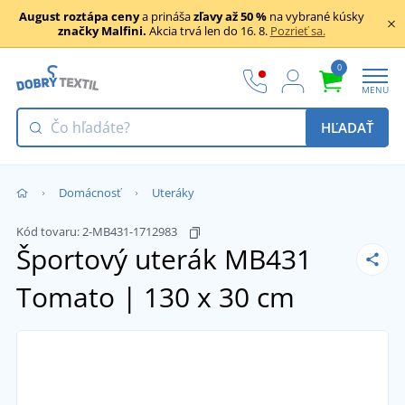
August roztápa ceny
a prináša
zľavy až 50 %
na vybrané kúsky
značky Malfini.
Akcia trvá len do 16. 8.
Pozrieť sa.
0
MENU
HĽADAŤ
Domácnosť
Uteráky
Kód tovaru:
2-MB431-1712983
Športový uterák MB431
Tomato | 130 x 30 cm