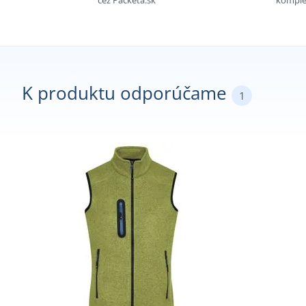
cez Packeta.sk
komple
K produktu odporúčame
1