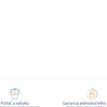
Potlač a výšivka
Garancia jednoduchého 