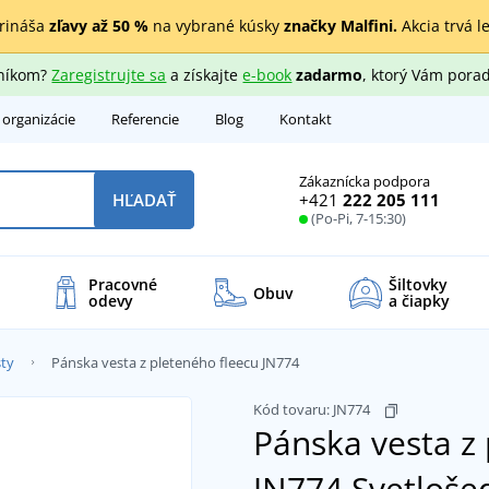
rináša
zľavy až 50 %
na vybrané kúsky
značky Malfini.
Akcia trvá l
zníkom?
Zaregistrujte sa
a získajte
e-book
zadarmo
, ktorý Vám porad
 organizácie
Referencie
Blog
Kontakt
Zákaznícka podpora
+421
222 205 111
HĽADAŤ
(Po-Pi, 7-15:30)
Pracovné
Šiltovky
Obuv
odevy
a čiapky
ty
Pánska vesta z pleteného fleecu JN774
Kód tovaru:
JN774
Pánska vesta z 
JN774
Svetloše