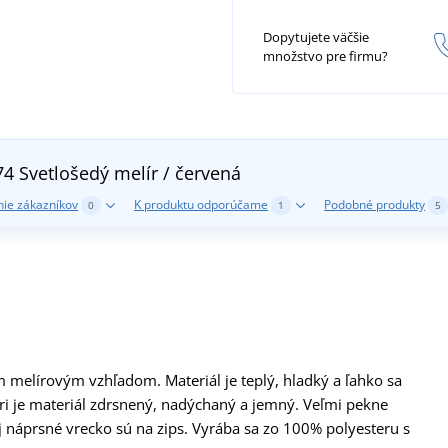
Dopytujete väčšie
množstvo pre firmu?
774
Svetlošedý melír / červená
ie zákazníkov
K produktu odporúčame
Podobné produkty
0
1
5
 melírovým vzhľadom. Materiál je teplý, hladký a ľahko sa
tri je materiál zdrsnený, nadýchaný a jemný. Veľmi pekne
j náprsné vrecko sú na zips. Vyrába sa zo 100% polyesteru s