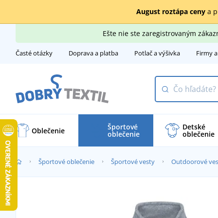
August roztápa ceny
a p
Ešte nie ste zaregistrovaným záka
Časté otázky
Doprava a platba
Potlač a výšivka
Firmy a
Športové
Detské
Oblečenie
oblečenie
oblečenie
Športové oblečenie
Športové vesty
Outdoorové ves