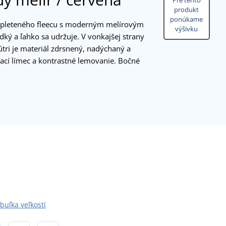
Pre tento
produkt
ponúkame
z pleteného fleecu s moderným melírovým
výšivku
adký a ľahko sa udržuje. V vonkajšej strany
útri je materiál zdrsnený, nadýchaný a
ací límec a kontrastné lemovanie. Bočné
buľka veľkostí