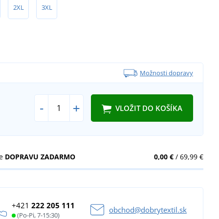
2XL
3XL
Možnosti dopravy
-
+
VLOŽIT DO KOŠÍKA
te
DOPRAVU ZADARMO
0,00 €
/ 69,99 €
+421
222 205 111
obchod@dobrytextil.sk
(Po-Pi, 7-15:30)