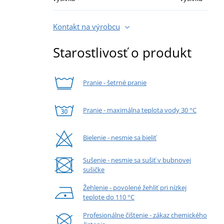
Kontakt na výrobcu
Starostlivosť o produkt
Pranie - šetrné pranie
Pranie - maximálna teplota vody 30 °C
Bielenie - nesmie sa bieliť
Sušenie - nesmie sa sušiť v bubnovej
sušičke
Žehlenie - povolené žehliť pri nízkej
teplote do 110 °C
Profesionálne čištenie - zákaz chemického