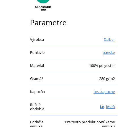
Parametre
Výrobca
Daiber
Pohlavie
pánske
Materiál
100% polyester
Gramáž
280 g/m2
Kapucňa
bez kapucne
Ročné
jar
,
jeseň
obdobia
Potlač a
Pre tento produkt ponúkame
výšivka
výšivku