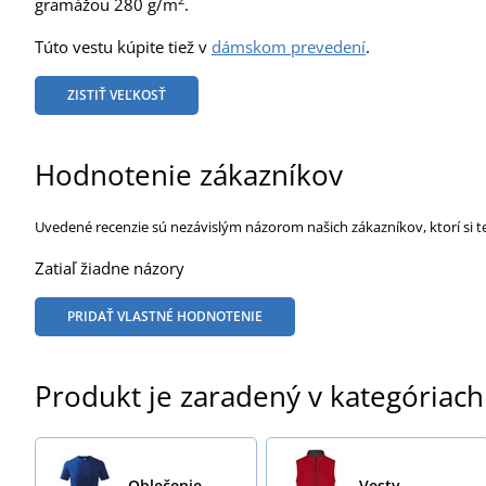
gramážou 280 g/m
.
Túto vestu kúpite tiež v
dámskom prevedení
.
ZISTIŤ VEĽKOSŤ
Hodnotenie zákazníkov
Uvedené recenzie sú nezávislým názorom našich zákazníkov, ktorí si t
Zatiaľ žiadne názory
PRIDAŤ VLASTNÉ HODNOTENIE
Produkt je zaradený v kategóriach
Oblečenie
Vesty