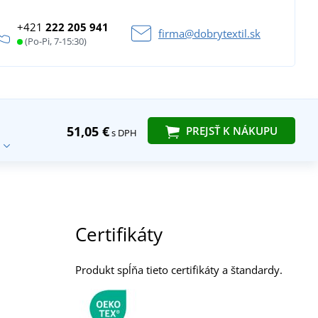
+421
222 205 941
firma@dobrytextil.sk
(Po-Pi, 7-15:30)
51,05 €
PREJSŤ K NÁKUPU
s DPH
Certifikáty
Produkt spĺňa tieto certifikáty a štandardy.