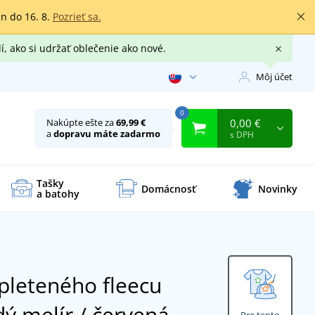
en do 16. 8.
Pozrieť sa.
í, ako si udržať oblečenie ako nové.
Môj účet
0
0,00 €
Nakúpte ešte za
69,99 €
a
dopravu máte zadarmo
s DPH
Tašky
Domácnosť
Novinky
a batohy
pleteného fleecu
dý melír / červená