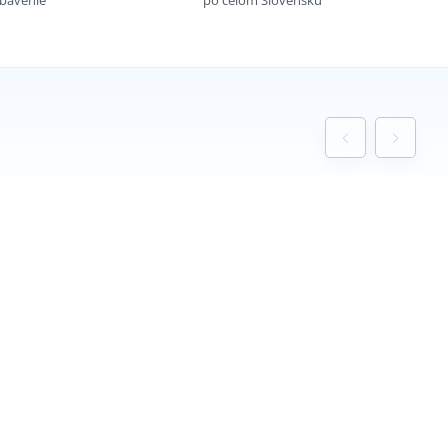
ybavenie
po celom Slovensku