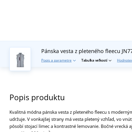
Pánska vesta z pleteného fleecu JN
Popis a parametre
Tabuľka veľkostí
Hodnoten
Popis produktu
Kvalitná módna pánska vesta z pleteného fleecu s moderným
udržuje. V vonkajšej strany má vesta pletený vzhľad, vo vnú
pôsobí stojací límec a kontrastné lemovanie. Bočné vrecká a
2