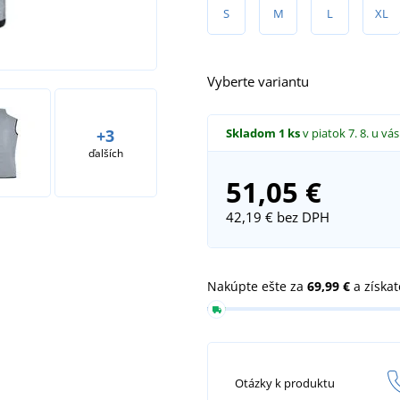
S
M
L
XL
Vyberte variantu
Skladom
1 ks
v piatok 7. 8.
u vás
+3
ďalších
51,05 €
42,19 €
bez DPH
Nakúpte ešte za
69,99 €
a získa
Otázky k produktu