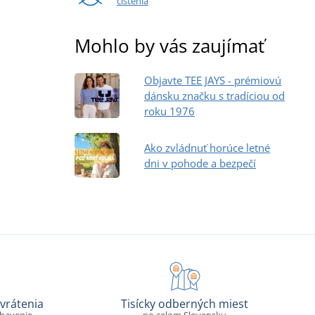
čistenia
Mohlo by vás zaujímať
Objavte TEE JAYS - prémiovú
dánsku značku s tradíciou od
roku 1976
Ako zvládnuť horúce letné
dni v pohode a bezpečí
vrátenia
Tisícky odberných miest