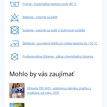
Pranie - maximálna teplota vody 40 °C
Bielenie - nesmie sa bieliť
Sušenie - nesmie sa sušiť v bubnovej sušičke
Žehlenie - povolené žehliť pri nízkej teplote do 110 °C
Profesionálne čištenie - zákaz chemického čistenia
Mohlo by vás zaujímať
Objavte TEE JAYS - prémiovú dánsku značku s
tradíciou od roku 1976