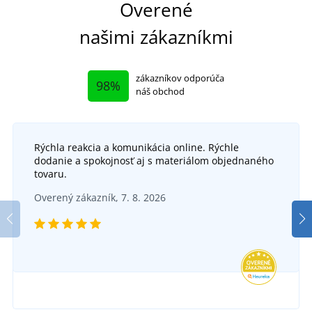
Overené
našimi zákazníkmi
zákazníkov odporúča
98%
náš obchod
Rýchla reakcia a komunikácia online. Rýchle
+12
dodanie a spokojnosť aj s materiálom objednaného
Detské tričko Fantasy
tovaru.
+6
Overený zákazník, 7. 8. 2026
Dámske tričko Destiny
SKLADOM
v utorok 11. 8.
u vás
SKLADOM
4,68 €
v utorok 11. 8.
u vás
DETAIL
10,73 €