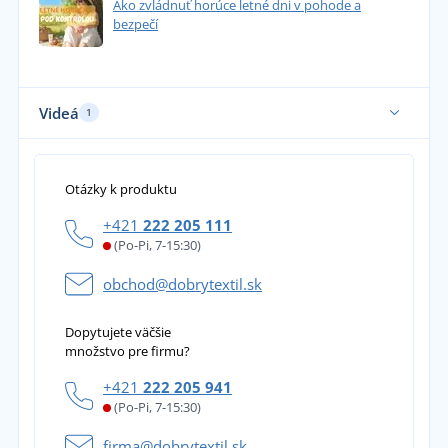
Ako zvládnuť horúce letné dni v pohode a
bezpečí
Videá
1
Otázky k produktu
+421
222 205 111
(Po-Pi, 7-15:30)
obchod@dobrytextil.sk
Dopytujete väčšie
množstvo pre firmu?
+421
222 205 941
(Po-Pi, 7-15:30)
firma@dobrytextil.sk