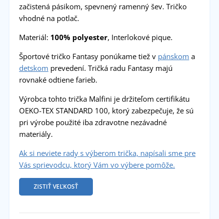
začistená pásikom, spevnený ramenný šev. Tričko
vhodné na potlač.
Materiál:
100% polyester
, Interlokové pique.
Športové tričko Fantasy ponúkame tiež v
pánskom
a
detskom
prevedení. Tričká radu Fantasy majú
rovnaké odtiene farieb.
Výrobca tohto trička Malfini je držiteľom certifikátu
OEKO-TEX STANDARD 100, ktorý zabezpečuje, že sú
pri výrobe použité iba zdravotne nezávadné
materiály.
Ak si neviete rady s výberom trička, napísali sme pre
Vás sprievodcu, ktorý Vám vo výbere pomôže.
ZISTIŤ VEĽKOSŤ