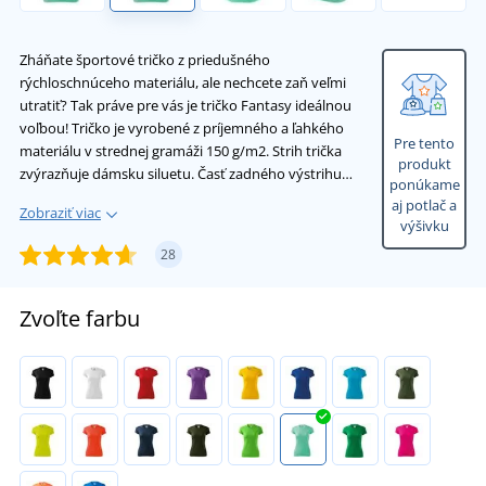
Zháňate športové tričko z priedušného
rýchloschnúceho materiálu, ale nechcete zaň veľmi
utratiť? Tak práve pre vás je tričko Fantasy ideálnou
voľbou! Tričko je vyrobené z príjemného a ľahkého
Pre tento
materiálu v strednej gramáži 150 g/m2. Strih trička
produkt
zvýrazňuje dámsku siluetu. Časť zadného výstrihu…
ponúkame
aj potlač a
Zobraziť viac
výšivku
28
Zvoľte farbu