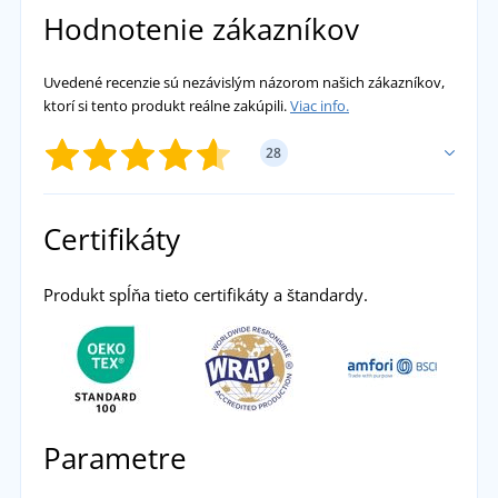
Hodnotenie zákazníkov
Uvedené recenzie sú nezávislým názorom našich zákazníkov,
ktorí si tento produkt reálne zakúpili.
Viac info.
28
PRIDAŤ VLASTNÉ HODNOTENIE
Certifikáty
Lucie
Produkt spĺňa tieto certifikáty a štandardy.
Parádne športové tričko za pár eur.
Odskúšané pri behu a jazde na bicykli. Veľkosť
je vyhovujúca. Mám vo viacerých farbách.
přidáno 16.05.2024
Parametre
Eva
Toto tričko má krásnu a veselú farbu, pekne