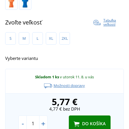
Tabuľka
Zvoľte veľkosť
veľkostí
S
M
L
XL
2XL
Vyberte variantu
Skladom
1 ks
v utorok 11. 8.
u vás
Možnosti dopravy
5,77 €
4,77 €
bez DPH
-
+
DO KOŠÍKA