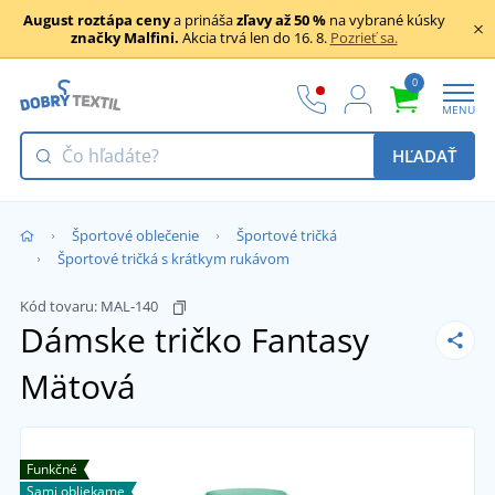
August roztápa ceny
a prináša
zľavy až 50 %
na vybrané kúsky
značky Malfini.
Akcia trvá len do 16. 8.
Pozrieť sa.
0
MENU
HĽADAŤ
Športové oblečenie
Športové tričká
Športové tričká s krátkym rukávom
Kód tovaru:
MAL-140
Dámske tričko Fantasy
Mätová
Funkčné
Sami obliekame