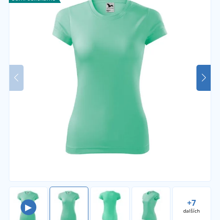
+7
▶
dalších