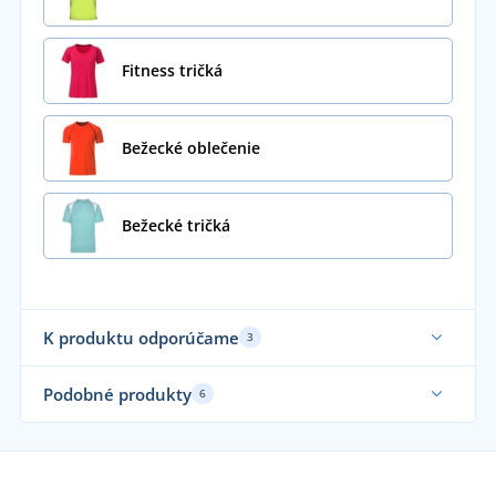
Fitness tričká
Bežecké oblečenie
Bežecké tričká
K produktu odporúčame
3
Funkčné
Fu
Podobné produkty
6
Elastické
Fu
Funkčné
Sami obliekame