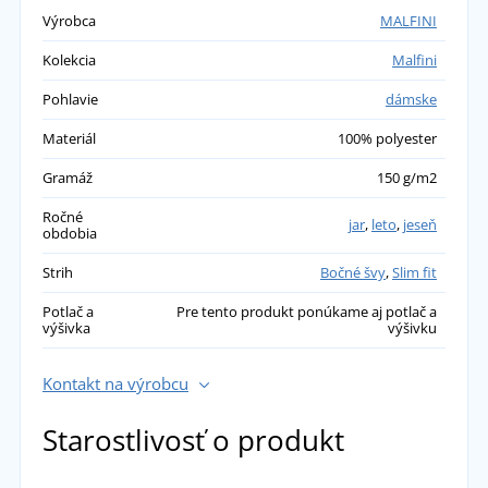
sedí na tele. Jeho funkčnosť zvyšuje pohodlie.
Výrobca
MALFINI
Po prvej objednávke som si kúpila ďalšie,
Kolekcia
Malfini
odporúčam.
Pohlavie
dámske
přidáno 11.04.2024
Materiál
100% polyester
Vlaďka
Gramáž
150 g/m2
Skvelé tričko. Pekne padne. Normálne nosím
Ročné
jar
,
leto
,
jeseň
obdobia
veľkosť 40 a M je mi akurát.
přidáno 12.10.2023
Strih
Bočné švy
,
Slim fit
Potlač a
Pre tento produkt ponúkame aj potlač a
výšivka
výšivku
Kontakt na výrobcu
Starostlivosť o produkt