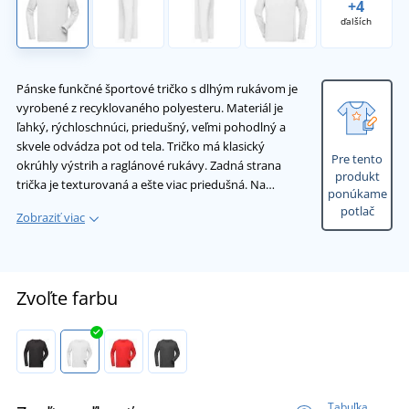
+4
ďalších
Pánske funkčné športové tričko s dlhým rukávom je
vyrobené z recyklovaného polyesteru. Materiál je
ľahký, rýchloschnúci, priedušný, veľmi pohodlný a
skvele odvádza pot od tela. Tričko má klasický
Pre tento
okrúhly výstrih a raglánové rukávy. Zadná strana
produkt
trička je texturovaná a ešte viac priedušná. Na…
ponúkame
potlač
Zobraziť viac
Zvoľte farbu
Tabuľka