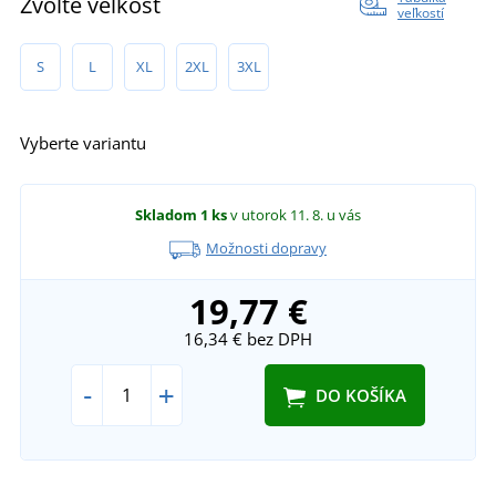
Zvoľte veľkosť
veľkostí
S
L
XL
2XL
3XL
Vyberte variantu
Skladom
1 ks
v utorok 11. 8.
u vás
Možnosti dopravy
19,77 €
16,34 €
bez DPH
-
+
DO KOŠÍKA