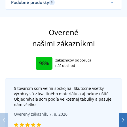
Podobné produkty
3
Elastické
Fu
Funkčné
Elastické
Fu
Funkčné
Overené
našimi zákazníkmi
zákazníkov odporúča
98%
náš obchod
S tovarom som veľmi spokojná. Skutočne všetky
výrobky sú z kvalitného materiálu a aj pekne ušité.
Dámske funkčné tričko s dlhým rukávom JN521
Objednávala som podľa velkostnej tabuľky a pasuje
+7
nám všetko.
Pánske športové tričko s dlhým rukávom Cool T
Pán
DO 6 DNÍ
Overený zákazník, 7. 8. 2026
v utorok 18. 8.
u vás
SKLADOM