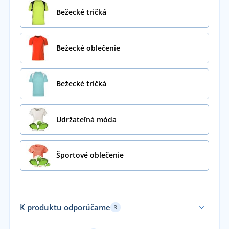
Bežecké tričká
Bežecké oblečenie
Bežecké tričká
Udržateľná móda
Športové oblečenie
K produktu odporúčame
3
Udržateľnosť
Ud