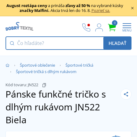
August roztápa ceny
a prináša
zľavy až 50 %
na vybrané kúsky
značky Malfini.
Akcia trvá len do 16. 8.
Pozrieť sa.
0
MENU
HĽADAŤ
Športové oblečenie
Športové tričká
Športové tričká s dlhým rukávom
Kód tovaru:
JN522
Pánske funkčné tričko s
dlhým rukávom JN522
Biela