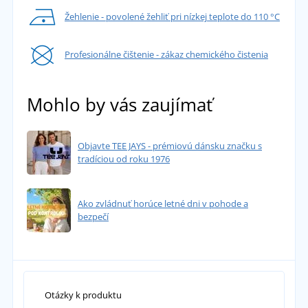
Žehlenie - povolené žehliť pri nízkej teplote do 110 °C
Profesionálne čištenie - zákaz chemického čistenia
Mohlo by vás zaujímať
Objavte TEE JAYS - prémiovú dánsku značku s
tradíciou od roku 1976
Ako zvládnuť horúce letné dni v pohode a
bezpečí
Otázky k produktu