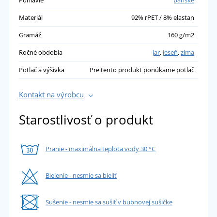
Pohlavie
pánske
Materiál
92% rPET / 8% elastan
Gramáž
160 g/m2
Ročné obdobia
jar
,
jeseň
,
zima
Potlač a výšivka
Pre tento produkt ponúkame potlač
Kontakt na výrobcu
Starostlivosť o produkt
Pranie - maximálna teplota vody 30 °C
Bielenie - nesmie sa bieliť
Sušenie - nesmie sa sušiť v bubnovej sušičke