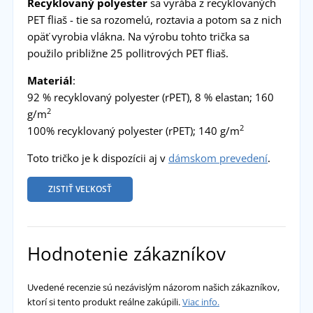
Recyklovaný polyester
sa vyrába z recyklovaných
PET fliaš - tie sa rozomelú, roztavia a potom sa z nich
opäť vyrobia vlákna. Na výrobu tohto trička sa
použilo približne 25 pollitrových PET fliaš.
Materiál
:
92 % recyklovaný polyester (rPET), 8 % elastan; 160
2
g/m
2
100% recyklovaný polyester (rPET); 140 g/m
Toto tričko je k dispozícii aj v
dámskom prevedení
.
ZISTIŤ VEĽKOSŤ
Hodnotenie zákazníkov
Uvedené recenzie sú nezávislým názorom našich zákazníkov,
ktorí si tento produkt reálne zakúpili.
Viac info.