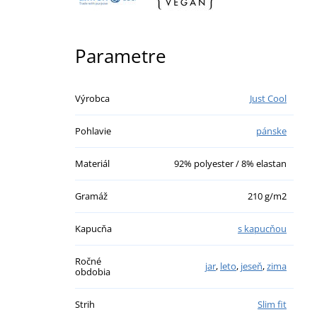
Parametre
Výrobca
Just Cool
Pohlavie
pánske
Materiál
92% polyester / 8% elastan
Gramáž
210 g/m2
Kapucňa
s kapucňou
Ročné
jar
,
leto
,
jeseň
,
zima
obdobia
Strih
Slim fit