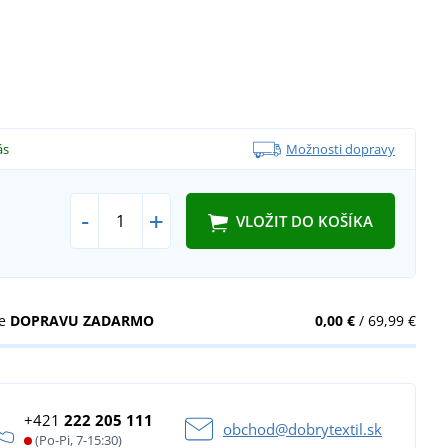
ás
Možnosti dopravy
-
+
VLOŽIT DO KOŠÍKA
te
DOPRAVU ZADARMO
0,00 €
/ 69,99 €
+421
222 205 111
obchod@dobrytextil.sk
(Po-Pi, 7-15:30)