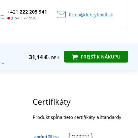
+421
222 205 941
firma@dobrytextil.sk
(Po-Pi, 7-15:30)
31,14 €
PREJSŤ K NÁKUPU
s DPH
Certifikáty
Produkt spĺňa tieto certifikáty a štandardy.