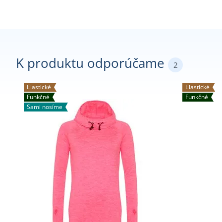
K produktu odporúčame
2
Elastické
Elastické
Funkčné
Funkčné
Sami nosíme