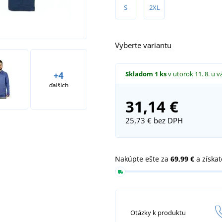
S
2XL
Vyberte variantu
Skladom
1 ks
v utorok 11. 8.
u v
+4
ďalších
31,14 €
25,73 €
bez DPH
Nakúpte ešte za
69,99 €
a získa
Otázky k produktu