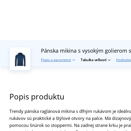
Pánska mikina s vysokým golierom 
Popis a parametre
Tabuľka veľkostí
Hodnoten
Popis produktu
Trendy pánska raglánová mikina s dlhým rukávom je ideálna na
rukávov sú praktické a štýlové otvory na palce. Má dizajnový
pomocou šnúrok so stoppermi. Na zadnej strane krku je prak