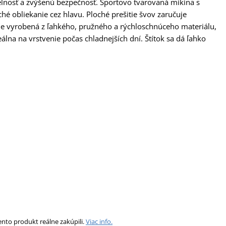
iteľnosť a zvýšenú bezpečnosť. Športovo tvarovaná mikina s
é obliekanie cez hlavu. Ploché prešitie švov zaručuje
 Je vyrobená z ľahkého, pružného a rýchloschnúceho materiálu,
lna na vrstvenie počas chladnejších dní. Štítok sa dá ľahko
ento produkt reálne zakúpili.
Viac info.