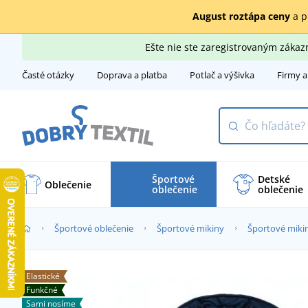
August roztápa ceny
a p
Ešte nie ste zaregistrovaným záka
Časté otázky
Doprava a platba
Potlač a výšivka
Firmy a
Športové
Detské
Oblečenie
oblečenie
oblečenie
Športové oblečenie
Športové mikiny
Športové mikin
Elastické
Funkčné
Sami nosíme