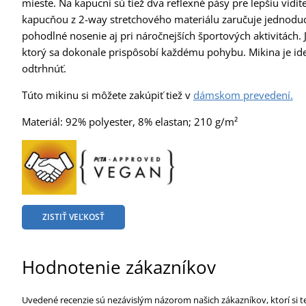
mieste. Na kapucni sú tiež dva reflexné pásy pre lepšiu vid
kapucňou z 2-way stretchového materiálu zaručuje jednoduch
pohodlné nosenie aj pri náročnejších športových aktivitách.
ktorý sa dokonale prispôsobí každému pohybu. Mikina je ideá
odtrhnúť.
Túto mikinu si môžete zakúpiť tiež v
dámskom prevedení.
Materiál: 92% polyester, 8% elastan; 210 g/m²
ZISTIŤ VEĽKOSŤ
Hodnotenie zákazníkov
Uvedené recenzie sú nezávislým názorom našich zákazníkov, ktorí si t