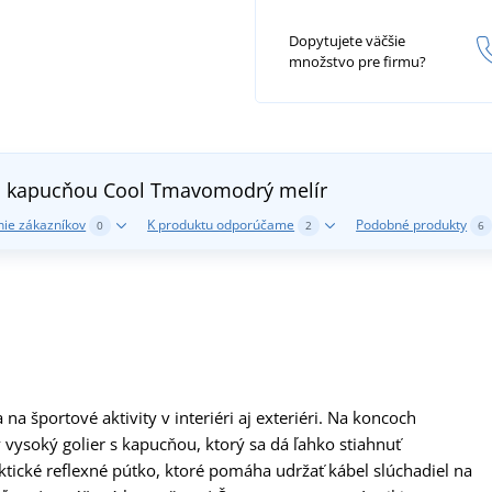
Dopytujete väčšie
množstvo pre firmu?
s kapucňou Cool
Tmavomodrý melír
ie zákazníkov
K produktu odporúčame
Podobné produkty
0
2
6
 športové aktivity v interiéri aj exteriéri. Na koncoch
 vysoký golier s kapucňou, ktorý sa dá ľahko stiahnuť
tické reflexné pútko, ktoré pomáha udržať kábel slúchadiel na