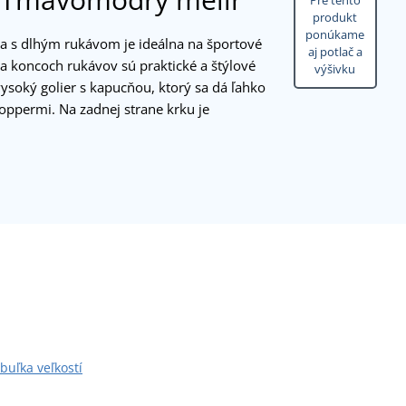
Pre tento
produkt
ponúkame
a s dlhým rukávom je ideálna na športové
aj potlač a
i. Na koncoch rukávov sú praktické a štýlové
výšivku
vysoký golier s kapucňou, ktorý sa dá ľahko
oppermi. Na zadnej strane krku je
buľka veľkostí