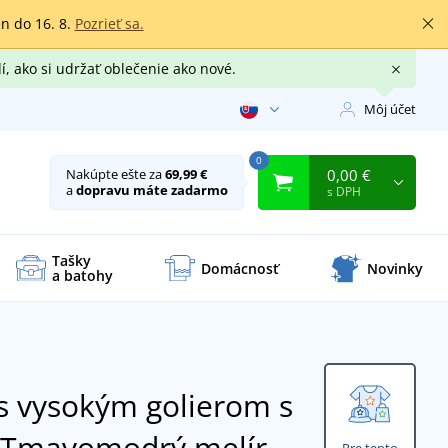
en do 16. 8.
Pozrieť sa.
í, ako si udržať oblečenie ako nové.
Môj účet
0
0,00 €
Nakúpte ešte za
69,99 €
a
dopravu máte zadarmo
s DPH
Tašky
Domácnosť
Novinky
a batohy
s vysokým golierom s
Tmavomodrý melír