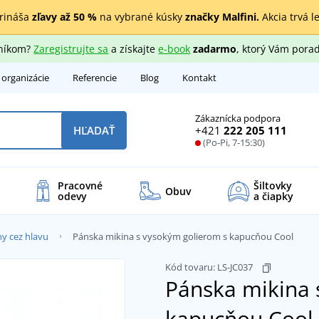
rináša
zľavy až 50 %
na vybrané kúsky
značky Malfini.
Akcia trvá l
zníkom?
Zaregistrujte sa
a získajte
e-book
zadarmo
, ktorý Vám porad
 organizácie
Referencie
Blog
Kontakt
Zákaznícka podpora
+421
222 205 111
HĽADAŤ
(Po-Pi, 7-15:30)
Pracovné
Šiltovky
Obuv
odevy
a čiapky
y cez hlavu
Pánska mikina s vysokým golierom s kapucňou Cool
Kód tovaru:
LS-JC037
Pánska mikina 
kapucňou Cool