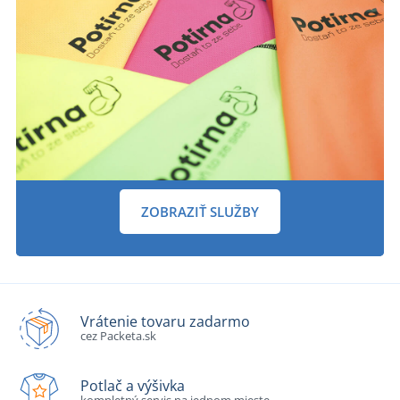
ZOBRAZIŤ SLUŽBY
Vrátenie tovaru zadarmo
cez Packeta.sk
Potlač a výšivka