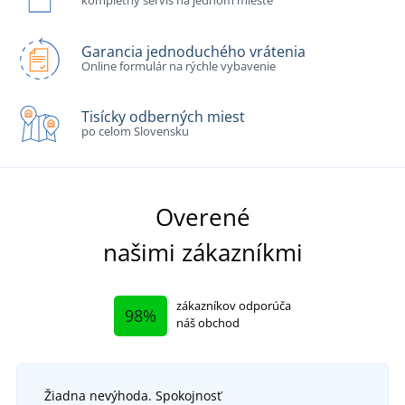
kompletný servis na jednom mieste
Garancia jednoduchého vrátenia
Online formulár na rýchle vybavenie
Tisícky odberných miest
po celom Slovensku
Overené
našimi zákazníkmi
zákazníkov odporúča
98%
náš obchod
Žiadna nevýhoda. Spokojnosť