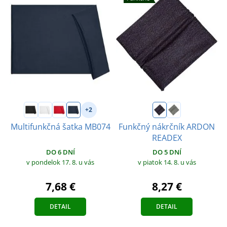
+2
Multifunkčná šatka MB074
Funkčný nákrčník ARDON
READEX
DO 6 DNÍ
DO 5 DNÍ
v pondelok 17. 8.
u vás
v piatok 14. 8.
u vás
7,68 €
8,27 €
DETAIL
DETAIL