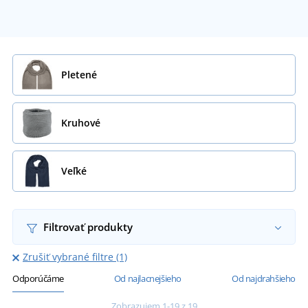
Pletené
Kruhové
Veľké
Filtrovať produkty
Zrušiť vybrané filtre (1)
Odporúčáme
Od najlacnejšieho
Od najdrahšieho
Zobrazujem 1-19 z 19