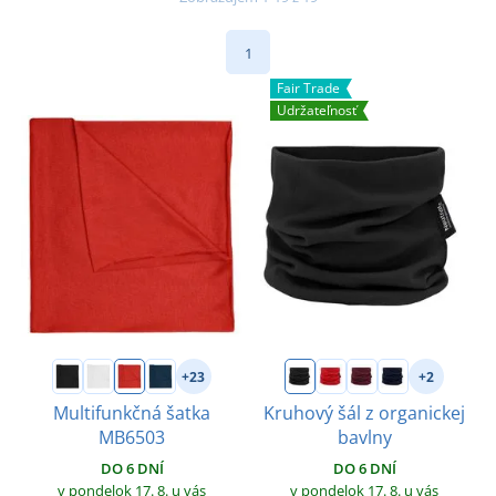
1
Fair Trade
Udržateľnosť
+23
+2
Multifunkčná šatka
Kruhový šál z organickej
MB6503
bavlny
DO 6 DNÍ
DO 6 DNÍ
v pondelok 17. 8.
u vás
v pondelok 17. 8.
u vás