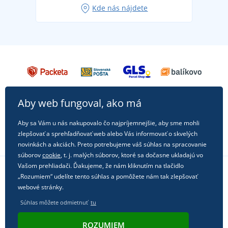
Kde nás nájdete
každú príležitosť!
Aby web fungoval, ako má
Aby sa Vám u nás nakupovalo čo najpríjemnejšie, aby sme mohli
zlepšovať a sprehľadňovať web alebo Vás informovať o skvelých
novinkách a akciách. Preto potrebujeme váš súhlas na spracovanie
súborov
cookie
, t. j. malých súborov, ktoré sa dočasne ukladajú vo
Vašom prehliadači. Ďakujeme, že nám kliknutím na tlačidlo
„Rozumiem“ udelíte tento súhlas a pomôžete nám tak zlepšovať
Sledujte nás na sociálnych sieťach
webové stránky.
Súhlas môžete odmietnuť
tu
ROZUMIEM