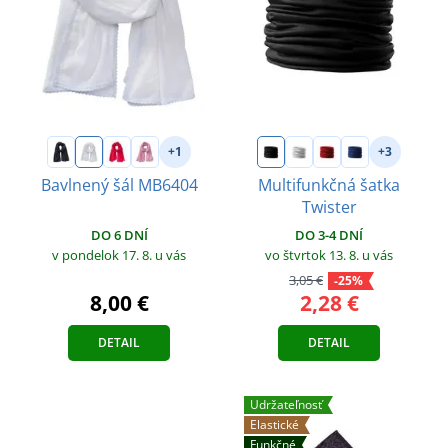
+1
+3
Bavlnený šál MB6404
Multifunkčná šatka
Twister
DO 6 DNÍ
DO 3-4 DNÍ
v pondelok 17. 8.
u vás
vo štvrtok 13. 8.
u vás
3,05 €
-25%
8,00 €
2,28 €
DETAIL
DETAIL
Udržateľnosť
Elastické
Funkčné