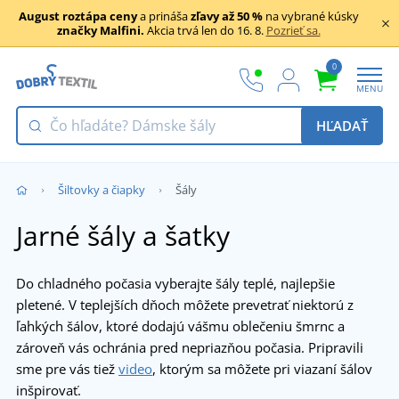
August roztápa ceny
a prináša
zľavy až 50 %
na vybrané kúsky
značky Malfini.
Akcia trvá len do 16. 8.
Pozrieť sa.
0
MENU
HĽADAŤ
Šiltovky a čiapky
Šály
Jarné šály a šatky
Do chladného počasia vyberajte šály teplé, najlepšie
pletené. V teplejších dňoch môžete prevetrať niektorú z
ľahkých šálov, ktoré dodajú vášmu oblečeniu šmrnc a
zároveň vás ochránia pred nepriazňou počasia. Pripravili
sme pre vás tiež
video
, ktorým sa môžete pri viazaní šálov
inšpirovať.