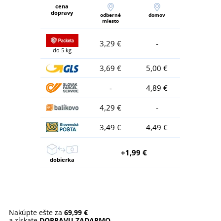
cena
dopravy
odberné
domov
miesto
3,29 €
-
do 5 kg
3,69 €
5,00 €
-
4,89 €
4,29 €
-
3,49 €
4,49 €
+1,99 €
dobierka
Nakúpte ešte za
69,99 €
a získate
DOPRAVU ZADARMO