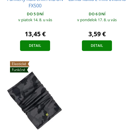
FX500
DO 5 DNÍ
DO 6 DNÍ
v piatok 14. 8.
u vás
v pondelok 17. 8.
u vás
13,45 €
3,59 €
DETAIL
DETAIL
Elastické
Funkčné