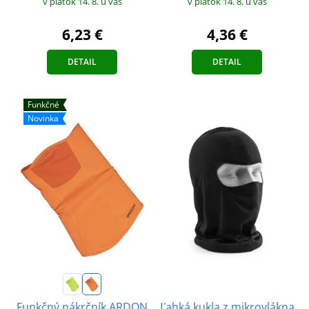
v piatok 14. 8.
u vás
v piatok 14. 8.
u vás
4,36 €
6,23 €
DETAIL
DETAIL
Funkčné
Novinka
Funkčný nákrčník ARDON
Ľahká kukla z mikrovlákna