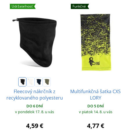
Udržateľnosť
Funkčné
Multifunkčná šatka CXS
Fleecový nákrčník z
LORY
recyklovaného polyesteru
DO 5 DNÍ
DO 6 DNÍ
v piatok 14. 8.
u vás
v pondelok 17. 8.
u vás
4,77 €
4,59 €