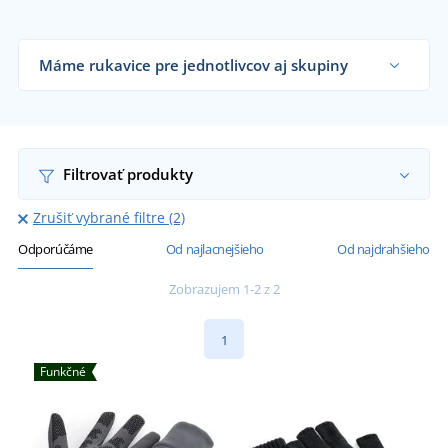
Máme rukavice pre jednotlivcov aj skupiny
Dodávame klobúky reklamným agentúram,
firmám, športovým klubom aj koncovým
zákazníkom už od 1 kusu.
Chcem vedieť viac
Filtrovať produkty
Zrušiť vybrané filtre (2)
Odporúčáme
Od najlacnejšieho
Od najdrahšieho
Zobrazujem 1-2 z 2
1
Funkčné