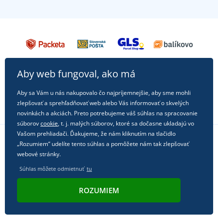
Aby web fungoval, ako má
Aby sa Vám u nás nakupovalo čo najpríjemnejšie, aby sme mohli
zlepšovať a sprehľadňovať web alebo Vás informovať o skvelých
novinkách a akciách. Preto potrebujeme váš súhlas na spracovanie
súborov
cookie
, t. j. malých súborov, ktoré sa dočasne ukladajú vo
Vašom prehliadači. Ďakujeme, že nám kliknutím na tlačidlo
„Rozumiem“ udelíte tento súhlas a pomôžete nám tak zlepšovať
Sledujte nás na sociálnych sieťach
webové stránky.
Súhlas môžete odmietnuť
tu
ROZUMIEM
© 2011 - 2026, Dual Trade s.r.o. | Technicky zaisťuje
Simplia.cz
.