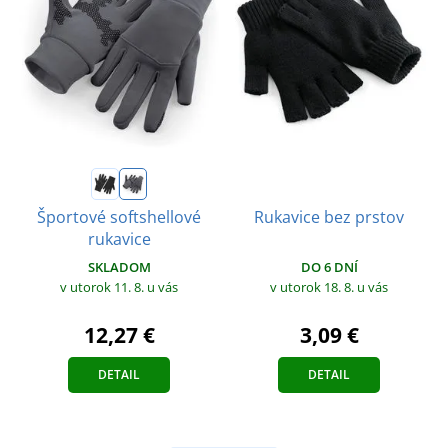
Športové softshellové
Rukavice bez prstov
rukavice
SKLADOM
DO 6 DNÍ
v utorok 11. 8.
u vás
v utorok 18. 8.
u vás
12,27 €
3,09 €
DETAIL
DETAIL