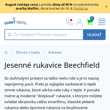
August roztápa ceny
a prináša
zľavy až 50 %
na vybrané kúsky
značky Malfini.
Akcia trvá len do 16. 8.
Pozrieť sa.
0
MENU
HĽADAŤ
Šiltovky a čiapky
Rukavice
Jesenné rukavice Beechfield
So stuhnutými prstami sa ťažko niečo robí a je to naozaj
nepríjemný pocit. Preto je najlepšie zaobstarať si teplé
zimné rukavice, ktoré udržia vaše ruky v teple. V ponuke
máme aj moderné "dotykové" rukavice, s ktorými môžete
ovládať obrazovku vášho smartfónu, klasické pletené
rukavice alebo športové rukavice na bicyklovanie.