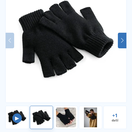
+1
▶
ďalší