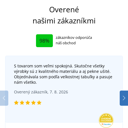
Overené
našimi zákazníkmi
zákazníkov odporúča
98%
náš obchod
S tovarom som veľmi spokojná. Skutočne všetky
výrobky sú z kvalitného materiálu a aj pekne ušité.
Objednávala som podľa velkostnej tabuľky a pasuje
nám všetko.
Dámske pletené zimné rukavice
Overený zákazník, 7. 8. 2026
SKLADOM
v utorok 11. 8.
u vás
6,91 €