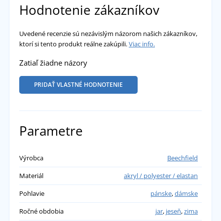
Hodnotenie zákazníkov
Uvedené recenzie sú nezávislým názorom našich zákazníkov,
ktorí si tento produkt reálne zakúpili.
Viac info.
Zatiaľ žiadne názory
PRIDAŤ VLASTNÉ HODNOTENIE
Parametre
Výrobca
Beechfield
Materiál
akryl / polyester / elastan
Pohlavie
pánske
,
dámske
Ročné obdobia
jar
,
jeseň
,
zima