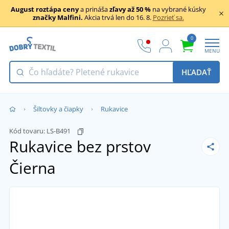
August roztápa ceny
a prináša
zľavy až 50 %
na vybrané kúsky
značky Malfini.
Akcia trvá len do 16. 8.
Pozrieť sa.
0
MENU
HĽADAŤ
Šiltovky a čiapky
Rukavice
Kód tovaru:
LS-B491
Rukavice bez prstov
Čierna