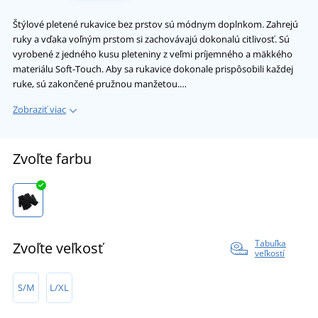
Štýlové pletené rukavice bez prstov sú módnym doplnkom. Zahrejú
ruky a vďaka voľným prstom si zachovávajú dokonalú citlivosť. Sú
vyrobené z jedného kusu pleteniny z veľmi príjemného a mäkkého
materiálu Soft-Touch. Aby sa rukavice dokonale prispôsobili každej
ruke, sú zakončené pružnou manžetou.…
Zobraziť viac
Zvoľte farbu
Tabuľka
Zvoľte veľkosť
veľkostí
S/M
L/XL