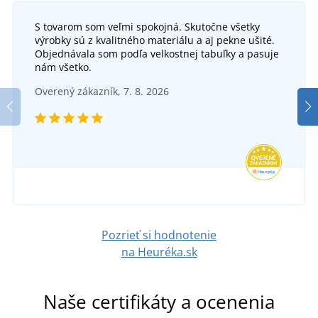
S tovarom som veľmi spokojná. Skutočne všetky
výrobky sú z kvalitného materiálu a aj pekne ušité.
Pohodlná pletená zimná čiapka
Objednávala som podľa velkostnej tabuľky a pasuje
nám všetko.
Dámske pletené zimné rukavice
DO 6 DNÍ
Overený zákazník, 7. 8. 2026
v utorok 18. 8.
u vás
SKLADOM
9,05 €
v utorok 11. 8.
u vás
DETAIL
6,91 €
DETAIL
Pozrieť si hodnotenie
na Heuréka.sk
Naše certifikáty a ocenenia