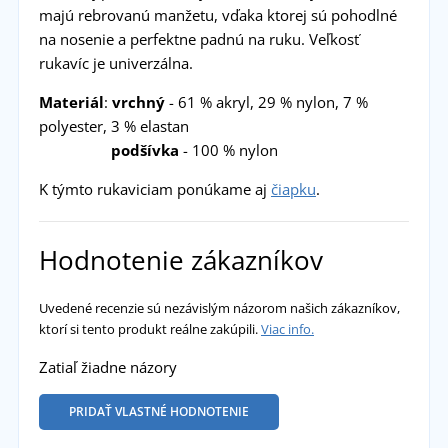
majú rebrovanú manžetu, vďaka ktorej sú pohodlné
na nosenie a perfektne padnú na ruku. Veľkosť
rukavíc je univerzálna.
Materiál
:
vrchný
- 61 % akryl, 29 % nylon, 7 %
polyester, 3 % elastan
podšívka
- 100 % nylon
K týmto rukaviciam ponúkame aj
čiapku
.
Hodnotenie zákazníkov
Uvedené recenzie sú nezávislým názorom našich zákazníkov,
ktorí si tento produkt reálne zakúpili.
Viac info.
Zatiaľ žiadne názory
PRIDAŤ VLASTNÉ HODNOTENIE