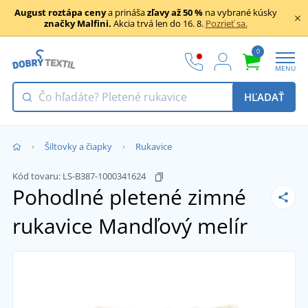
August roztápa ceny
a prináša
zľavy až 50 %
na vybrané kúsky
značky Malfini.
Akcia trvá len do 16. 8.
Pozrieť sa.
0
MENU
HĽADAŤ
Šiltovky a čiapky
Rukavice
Kód tovaru:
LS-B387-1000341624
Pohodlné pletené zimné
rukavice
Mandľový melír