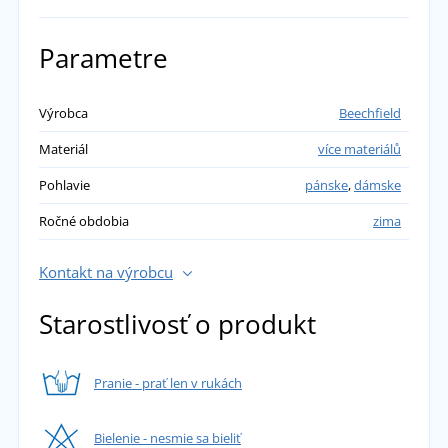
Parametre
Výrobca
Beechfield
Materiál
více materiálů
Pohlavie
pánske
,
dámske
Ročné obdobia
zima
Kontakt na výrobcu
Starostlivosť o produkt
Pranie - prať len v rukách
Bielenie - nesmie sa bieliť