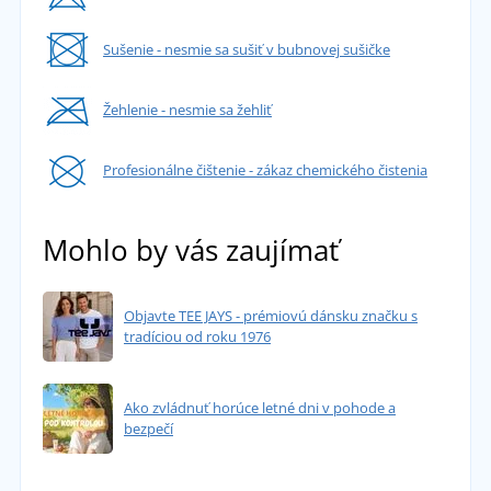
Sušenie - nesmie sa sušiť v bubnovej sušičke
Žehlenie - nesmie sa žehliť
Profesionálne čištenie - zákaz chemického čistenia
Mohlo by vás zaujímať
Objavte TEE JAYS - prémiovú dánsku značku s
tradíciou od roku 1976
Ako zvládnuť horúce letné dni v pohode a
bezpečí