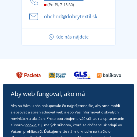
Letné dobrodružstvo sa začína balením alebo
(Po-Pi, 7-15:30)
Affiliate
pripravte sa na dovolenku bez starostí
obchod@dobrytextil.sk
Tipy na svieže outfity pre pohodové leto
Obľúbené tričko City v hlavnej úlohe: outfity na
Kde nás nájdete
každú príležitosť!
Aby web fungoval, ako má
Aby sa Vám u nás nakupovalo čo najpríjemnejšie, aby sme mohli
zlepšovať a sprehľadňovať web alebo Vás informovať o skvelých
novinkách a akciách. Preto potrebujeme váš súhlas na spracovanie
súborov
cookie
, t. j. malých súborov, ktoré sa dočasne ukladajú vo
Vašom prehliadači. Ďakujeme, že nám kliknutím na tlačidlo