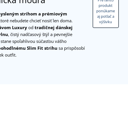
Pre tento
produkt
ponúkame
mysleným strihom a prémiovým
aj potlač a
 ktoré nebudete chcieť nosiť len doma.
výšivku
kávom Luxury
od
tradičnej dánskej
vlnu
, čistý nadčasový štýl a pevnejšie
 stane spoľahlivou súčasťou vášho
pohodlnému Slim Fit strihu
sa prispôsobí
k outfit.