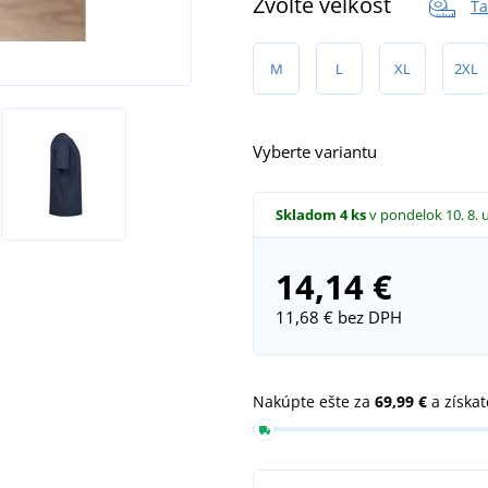
Zvoľte veľkosť
Ta
M
L
XL
2XL
Vyberte variantu
Skladom
4 ks
v pondelok 10. 8.
14,14 €
11,68 €
bez DPH
Nakúpte ešte za
69,99 €
a získa