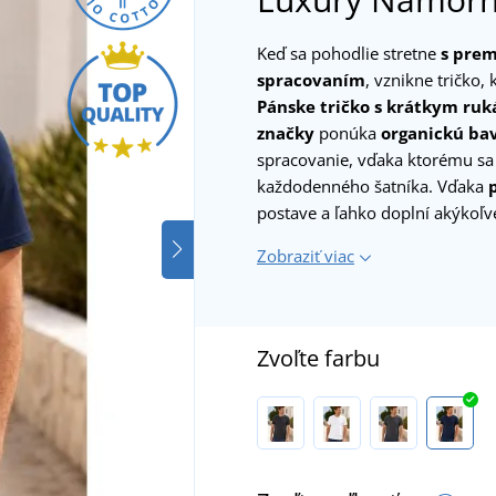
Keď sa pohodlie stretne
s pre
spracovaním
, vznikne tričko,
Pánske tričko s krátkym ru
značky
ponúka
organickú ba
spracovanie, vďaka ktorému sa
každodenného šatníka. Vďaka
postave a ľahko doplní akýkoľve
Zobraziť viac
Zvoľte farbu