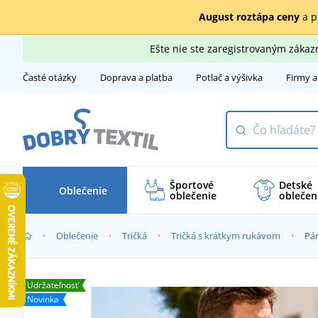
August roztápa ceny
a p
Ešte nie ste zaregistrovaným záka
Časté otázky
Doprava a platba
Potlač a výšivka
Firmy a
Športové
Detské
Oblečenie
oblečenie
oblečen
Oblečenie
Tričká
Tričká s krátkym rukávom
Pá
Udržateľnosť
Novinka