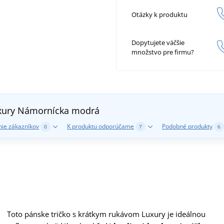
Otázky k produktu
Dopytujete väčšie
množstvo pre firmu?
xury
Námornícka modrá
ie zákazníkov
K produktu odporúčame
Podobné produkty
0
7
6
Toto pánske tričko s krátkym rukávom Luxury je ideálnou