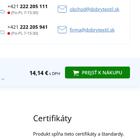
+421
222 205 111
obchod@dobrytextil.sk
(Po-Pi, 7-15:30)
+421
222 205 941
firma@dobrytextil.sk
(Po-Pi, 7-15:30)
14,14 €
PREJSŤ K NÁKUPU
s DPH
Certifikáty
Produkt spĺňa tieto certifikáty a štandardy.