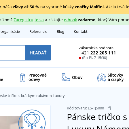
rináša
zľavy až 50 %
na vybrané kúsky
značky Malfini.
Akcia trvá l
zníkom?
Zaregistrujte sa
a získajte
e-book
zadarmo
, ktorý Vám porad
 organizácie
Referencie
Blog
Kontakt
Zákaznícka podpora
+421
222 205 111
HĽADAŤ
(Po-Pi, 7-15:30)
Pracovné
Šiltovky
Obuv
ie
odevy
a čiapky
nske tričko s krátkym rukávom Luxury
Kód tovaru:
LS-TJ5000
Pánske tričko 
Luxury
Námorn