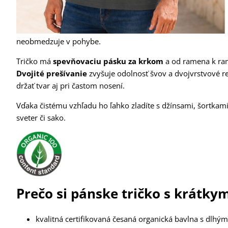
neobmedzuje v pohybe.
Tričko má
spevňovaciu pásku za krkom
a od ramena k ra
Dvojité prešívanie
zvyšuje odolnosť švov a dvojvrstvové r
držať tvar aj pri častom nosení.
Vďaka čistému vzhľadu ho ľahko zladíte s džínsami, šortkam
sveter či sako.
Prečo si pánske tričko s krátk
kvalitná certifikovaná česaná organická bavlna s dlhý