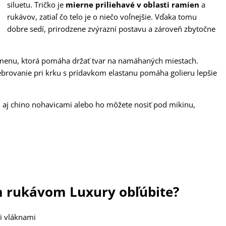
siluetu. Tričko je
mierne priliehavé v oblasti ramien
a
rukávov, zatiaľ čo telo je o niečo voľnejšie. Vďaka tomu
dobre sedí, prirodzene zvýrazní postavu a zároveň zbytočne
menu, ktorá pomáha držať tvar na namáhaných miestach.
ebrovanie pri krku s prídavkom elastanu pomáha golieru lepšie
i aj chino nohavicami alebo ho môžete nosiť pod mikinu,
ym rukávom Luxury obľúbite?
mi vláknami