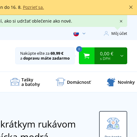
en do 16. 8.
Pozrieť sa.
í, ako si udržať oblečenie ako nové.
Môj účet
0
0,00 €
Nakúpte ešte za
69,99 €
a
dopravu máte zadarmo
s DPH
Tašky
Domácnosť
Novinky
a batohy
s krátkym rukávom
ícka modrá