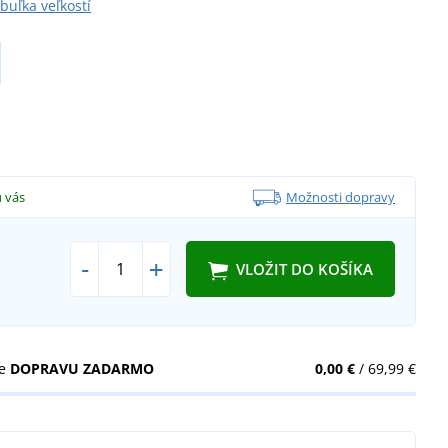
buľka veľkostí
u vás
Možnosti dopravy
-
+
VLOŽIT DO KOŠÍKA
te
DOPRAVU ZADARMO
0,00 €
/ 69,99 €