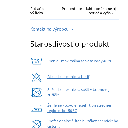
Potlač a
Pre tento produkt ponúkame aj
výšivka
potlač a výšivku
Kontakt na výrobcu
Starostlivosť o produkt
Pranie - maximálna teplota vody 40 °C
Bielenie - nesmie sa bieliť
Sušenie - nesmie sa sušiť v bubnovej
sušičke
Žehlenie - povolené žehliť pri strednej
teplote do 150 °C
Profesionálne čištenie - zákaz chemického
čistenia