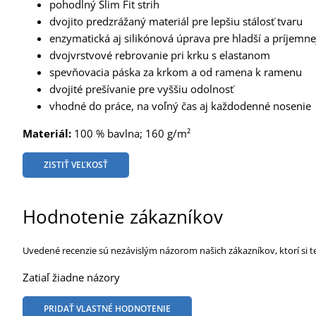
pohodlný Slim Fit strih
dvojito predzrážaný materiál pre lepšiu stálosť tvaru
enzymatická aj silikónová úprava pre hladší a príjemne
dvojvrstvové rebrovanie pri krku s elastanom
spevňovacia páska za krkom a od ramena k ramenu
dvojité prešívanie pre vyššiu odolnosť
vhodné do práce, na voľný čas aj každodenné nosenie
Materiál:
100 % bavlna; 160 g/m²
ZISTIŤ VEĽKOSŤ
Hodnotenie zákazníkov
Uvedené recenzie sú nezávislým názorom našich zákazníkov, ktorí si t
Zatiaľ žiadne názory
PRIDAŤ VLASTNÉ HODNOTENIE