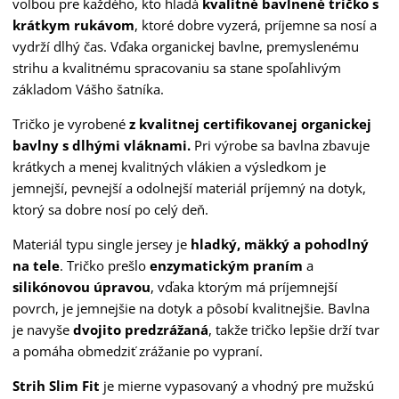
voľbou pre každého, kto hľadá
kvalitné bavlnené tričko s
krátkym rukávom
, ktoré dobre vyzerá, príjemne sa nosí a
vydrží dlhý čas. Vďaka organickej bavlne, premyslenému
strihu a kvalitnému spracovaniu sa stane spoľahlivým
základom Vášho šatníka.
Tričko je vyrobené
z kvalitnej certifikovanej organickej
bavlny s dlhými vláknami.
Pri výrobe sa bavlna zbavuje
krátkych a menej kvalitných vlákien a výsledkom je
jemnejší, pevnejší a odolnejší materiál príjemný na dotyk,
ktorý sa dobre nosí po celý deň.
Materiál typu single jersey je
hladký, mäkký a pohodlný
na tele
. Tričko prešlo
enzymatickým praním
a
silikónovou úpravou
, vďaka ktorým má príjemnejší
povrch, je jemnejšie na dotyk a pôsobí kvalitnejšie. Bavlna
je navyše
dvojito predzrážaná
, takže tričko lepšie drží tvar
a pomáha obmedziť zrážanie po vypraní.
Strih Slim Fit
je mierne vypasovaný a vhodný pre mužskú