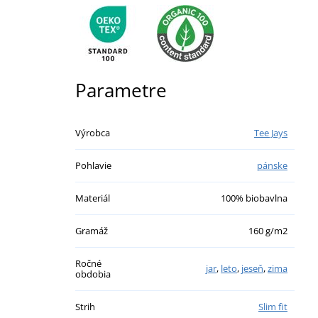
Parametre
Výrobca
Tee Jays
Pohlavie
pánske
Materiál
100% biobavlna
Gramáž
160 g/m2
Ročné
jar
,
leto
,
jeseň
,
zima
obdobia
Strih
Slim fit