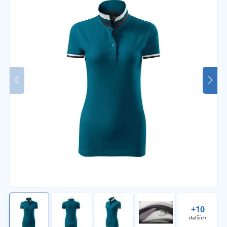
+10
dalších