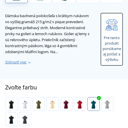
Dámska bavlnená polokošeľa s krátkym rukávom
vo vyššej gramáži 215 g/m2 v pique prevedení.
Elegantne priliehavý strih. Moderné kontrastné
prvky na golieri a lemoch rukávov. Golier aj lemy z
Pre tento
sú rebrového úpletu. Priekrčník začistený
produkt
kontrastným pásikom, léga so 4 gombíkmi
ponúkame
zdobenými Malfini logom. Na…
aj potlač a
výšivku
Zobraziť viac
Zvoľte farbu