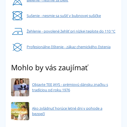
Bielenie - nesmie sa bieliť
Sušenie - nesmie sa sušiť v bubnovej sušičke
Žehlenie - povolené žehliť pri nízkej teplote do 110 °C
Profesionálne čištenie - zákaz chemického čistenia
Mohlo by vás zaujímať
Objavte TEE JAYS - prémiovú dánsku značku s
tradíciou od roku 1976
Ako zvládnuť horúce letné dni v pohode a
bezpečí