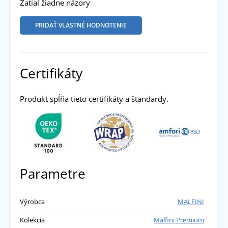
Zatiaľ žiadne názory
PRIDAŤ VLASTNÉ HODNOTENIE
Certifikáty
Produkt spĺňa tieto certifikáty a štandardy.
Parametre
Výrobca
MALFINI
Kolekcia
Malfini Premium