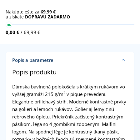
Nakúpte ešte za
69,99 €
a získate
DOPRAVU ZADARMO
0,00 €
/ 69,99 €
Popis a parametre
Popis produktu
Dámska bavlnená polokošeľa s krátkym rukávom vo
2
vyššej gramáži 215 g/m
v pique prevedení.
Elegantne priliehavý strih. Moderné kontrastné prvky
na golieri a lemoch rukávov. Golier aj lemy z sú
rebrového úpletu. Priekrčník začistený kontrastným
pásikom, léga so 4 gombíkmi zdobenými Malfini
logom. Na spodnej lége je kontrastný tkaný pásik,
rozparky v bočných švoch sú spevnené kontrastným