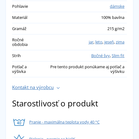
Pohlavie
dámske
Materiál
100% bavlna
Gramáž
215 g/m2
Ročné
jar
,
leto
,
jeseň
,
zima
obdobia
Strih
Bočné švy
,
Slim fit
Potlač a
Pre tento produkt ponúkame aj potlač a
výšivka
výšivku
Kontakt na výrobcu
Starostlivosť o produkt
Pranie - maximálna teplota vody 40 °C