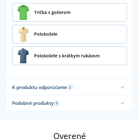
Tričká s golierom
Polokošele
Polokošele s krátkym rukávom
K produktu odporúčame
2
Až do veľkosti 5XL
Vy
Podobné produkty
6
Udržateľnosť
Ela
Overené