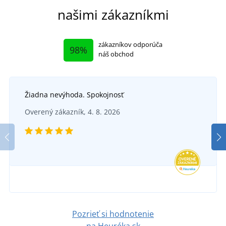
našimi zákazníkmi
zákazníkov odporúča
98%
náš obchod
Žiadna nevýhoda. Spokojnosť
+41
Mikina College
Overený zákazník, 4. 8. 2026
Dámska pruhovaná polokošeľa 8029
SKLADOM
v pondelok 10. 8.
u vás
DO 6 DNÍ
18,68 €
v piatok 14. 8.
u vás
DETAIL
17,68 €
Pozrieť si hodnotenie
DETAIL