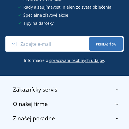
Rady a zaujímavosti nielen zo sveta oblečenia
Špeciálne zľavové akcie
Tipy na darčeky
PRIHLÁSIŤ SA
Informácie o
spracovaní osobných údajov
.
Zákaznícky servis
O našej firme
Kontakt
Obchodné podmienky
Z našej poradne
O nás
Doprava a platba
Referencie