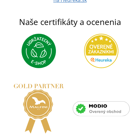
na Heuréka.sk
Naše certifikáty a ocenenia