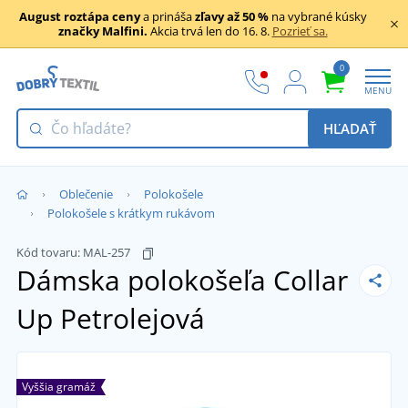
August roztápa ceny
a prináša
zľavy až 50 %
na vybrané kúsky
značky Malfini.
Akcia trvá len do 16. 8.
Pozrieť sa.
0
MENU
HĽADAŤ
Oblečenie
Polokošele
Polokošele s krátkym rukávom
Kód tovaru:
MAL-257
Dámska polokošeľa Collar
Up
Petrolejová
Vyššia gramáž