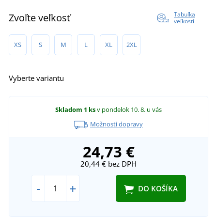
Tabuľka
Zvoľte veľkosť
veľkostí
XS
S
M
L
XL
2XL
Vyberte variantu
Skladom
1 ks
v pondelok 10. 8.
u vás
Možnosti dopravy
24,73 €
20,44 €
bez DPH
-
+
DO KOŠÍKA