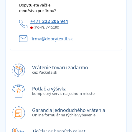
Dopytujete väčšie
množstvo pre firmu?
+421
222 205 941
(Po-Pi, 7-15:30)
firma@dobrytextil.sk
Vrátenie tovaru zadarmo
cez Packeta.sk
Potlač a výšivka
kompletný servis na jednom mieste
Garancia jednoduchého vrátenia
Online formulár na rýchle vybavenie
Tisícky odberných miest