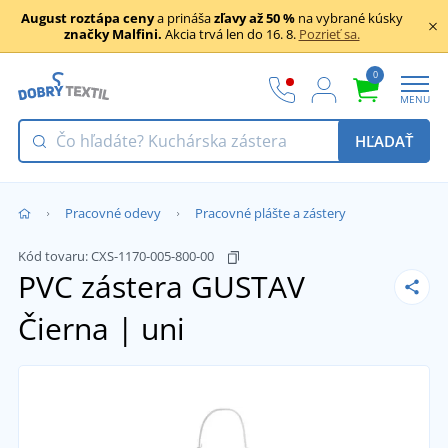
August roztápa ceny
a prináša
zľavy až 50 %
na vybrané kúsky
značky Malfini.
Akcia trvá len do 16. 8.
Pozrieť sa.
0
MENU
HĽADAŤ
Pracovné odevy
Pracovné plášte a zástery
Kód tovaru:
CXS-1170-005-800-00
PVC zástera GUSTAV
Čierna | uni