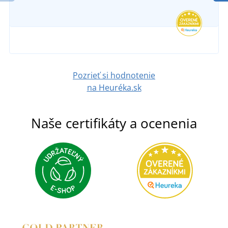
SKLADOM
v utorok 11. 8.
u vás
7,68 €
DETAIL
Pozrieť si hodnotenie
na Heuréka.sk
Naše certifikáty a ocenenia