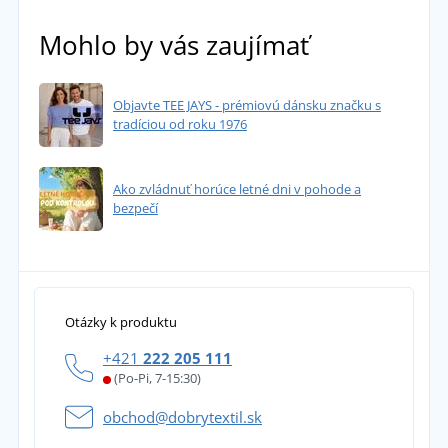
Mohlo by vás zaujímať
Objavte TEE JAYS - prémiovú dánsku značku s
tradíciou od roku 1976
Ako zvládnuť horúce letné dni v pohode a
bezpečí
Otázky k produktu
+421
222 205 111
(Po-Pi, 7-15:30)
obchod@dobrytextil.sk