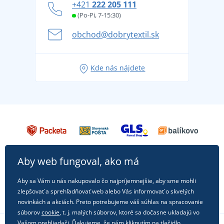
+421
222 205 111
Blog
Letné dobrodružstvo sa začína balením alebo
(Po-Pi, 7-15:30)
Affiliate
pripravte sa na dovolenku bez starostí
obchod@dobrytextil.sk
Tipy na svieže outfity pre pohodové leto
Obľúbené tričko City v hlavnej úlohe: outfity na
Kde nás nájdete
každú príležitosť!
Aby web fungoval, ako má
Aby sa Vám u nás nakupovalo čo najpríjemnejšie, aby sme mohli
zlepšovať a sprehľadňovať web alebo Vás informovať o skvelých
novinkách a akciách. Preto potrebujeme váš súhlas na spracovanie
súborov
cookie
, t. j. malých súborov, ktoré sa dočasne ukladajú vo
Vašom prehliadači. Ďakujeme, že nám kliknutím na tlačidlo