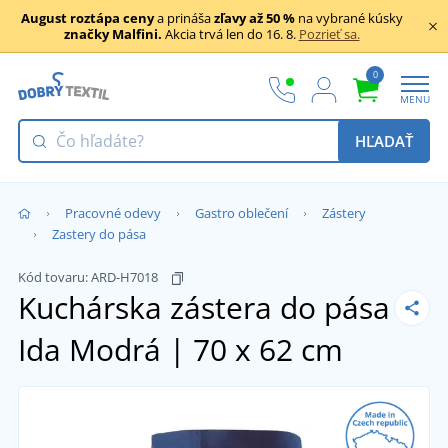
August roztápa ceny
a prináša
zľavy až 50 %
na vybrané kúsky
značky Malfini.
Akcia trvá len do 16. 8.
Pozrieť sa.
0
MENU
HĽADAŤ
Pracovné odevy
Gastro oblečení
Zástery
Zastery do pása
Kód tovaru:
ARD-H7018
Kuchárska zástera do pása
Ida
Modrá | 70 x 62 cm