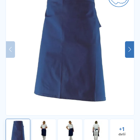
+1
ďalší