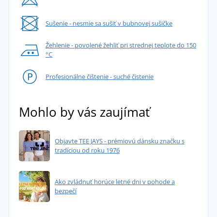
Sušenie - nesmie sa sušiť v bubnovej sušičke
Žehlenie - povolené žehliť pri strednej teplote do 150
°C
Profesionálne čištenie - suché čistenie
Mohlo by vás zaujímať
Objavte TEE JAYS - prémiovú dánsku značku s
tradíciou od roku 1976
Ako zvládnuť horúce letné dni v pohode a
bezpečí