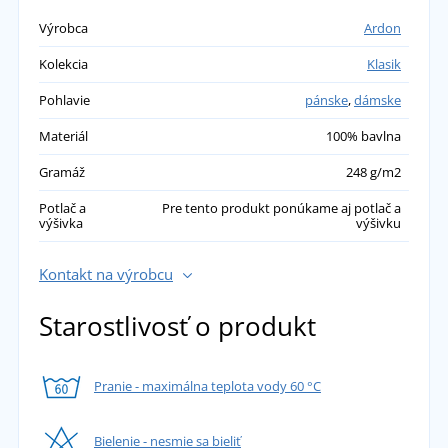
Výrobca
Ardon
Kolekcia
Klasik
Pohlavie
pánske
,
dámske
Materiál
100% bavlna
Gramáž
248 g/m2
Potlač a
Pre tento produkt ponúkame aj potlač a
výšivka
výšivku
Kontakt na výrobcu
Starostlivosť o produkt
Pranie - maximálna teplota vody 60 °C
Bielenie - nesmie sa bieliť