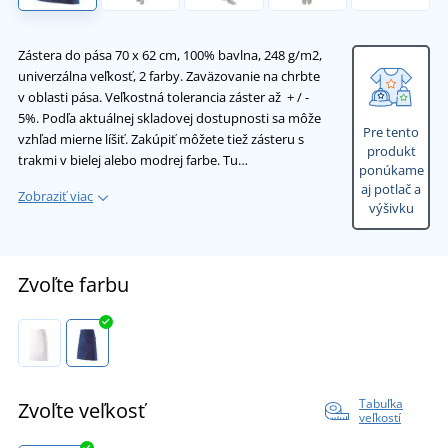
Zástera do pása 70 x 62 cm, 100% bavlna, 248 g/m2,
univerzálna veľkosť, 2 farby. Zaväzovanie na chrbte
v oblasti pása. Veľkostná tolerancia záster až + / -
5%. Podľa aktuálnej skladovej dostupnosti sa môže
Pre tento
vzhľad mierne líšiť. Zakúpiť môžete tiež zásteru s
produkt
trakmi v bielej alebo modrej farbe. Tu…
ponúkame
aj potlač a
Zobraziť viac
výšivku
Zvoľte farbu
Tabuľka
Zvoľte veľkosť
veľkostí