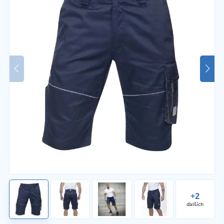
+2
ďalších