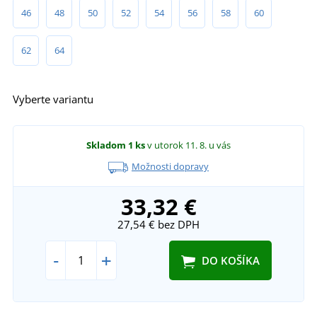
46
48
50
52
54
56
58
60
62
64
Vyberte variantu
Skladom
1 ks
v utorok 11. 8.
u vás
Možnosti dopravy
33,32 €
27,54 €
bez DPH
-
+
DO KOŠÍKA