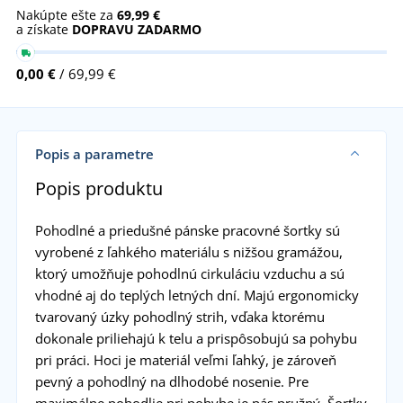
Nakúpte ešte za
69,99 €
a získate
DOPRAVU ZADARMO
0,00 €
/ 69,99 €
Popis a parametre
Popis produktu
Pohodlné a priedušné pánske pracovné šortky sú
vyrobené z ľahkého materiálu s nižšou gramážou,
ktorý umožňuje pohodlnú cirkuláciu vzduchu a sú
vhodné aj do teplých letných dní. Majú ergonomicky
tvarovaný úzky pohodlný strih, vďaka ktorému
dokonale priliehajú k telu a prispôsobujú sa pohybu
pri práci. Hoci je materiál veľmi ľahký, je zároveň
pevný a pohodlný na dlhodobé nosenie. Pre
maximálne pohodlie pri pohybe je pás pružný. Šortky