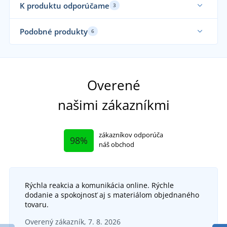
K produktu odporúčame
3
Podobné produkty
6
Elastické
Sa
Overené
našimi zákazníkmi
zákazníkov odporúča
98%
náš obchod
Rýchla reakcia a komunikácia online. Rýchle
+3
dodanie a spokojnosť aj s materiálom objednaného
Montérky do pása ARDON SUMMER
M
tovaru.
+3
Overený zákazník, 7. 8. 2026