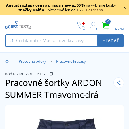
August roztápa ceny
a prináša
zľavy až 50 %
na vybrané kúsky
značky Malfini.
Akcia trvá len do 16. 8.
Pozrieť sa.
0
MENU
HĽADAŤ
Pracovné odevy
Pracovné kraťasy
Kód tovaru:
ARD-H6137
Pracovné šortky ARDON
SUMMER
Tmavomodrá