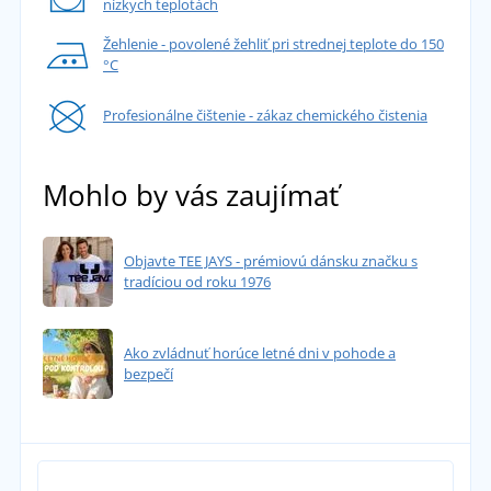
nízkych teplotách
Žehlenie - povolené žehliť pri strednej teplote do 150
°C
Profesionálne čištenie - zákaz chemického čistenia
Mohlo by vás zaujímať
Objavte TEE JAYS - prémiovú dánsku značku s
tradíciou od roku 1976
Ako zvládnuť horúce letné dni v pohode a
bezpečí