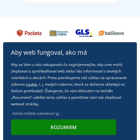
Aby web fungoval, ako má
Aby sa Vám u nás nakupovalo čo najpríjemnejšie, aby sme mohli
zlepšovať a sprehľadňovať web alebo Vás informovať o skvelých
novinkách a akciách. Preto potrebujeme váš súhlas na spracovanie
súborov
cookie
, t. j. malých súborov, ktoré sa dočasne ukladajú vo
Vašom prehliadači. Ďakujeme, že nám kliknutím na tlačidlo
„Rozumiem“ udelíte tento súhlas a pomôžete nám tak zlepšovať
Sledujte nás na sociálnych sieťach
webové stránky.
Súhlas môžete odmietnuť
tu
ROZUMIEM
© 2011 - 2026, Dual Trade s.r.o. | Technicky zaisťuje
Simplia.cz
.