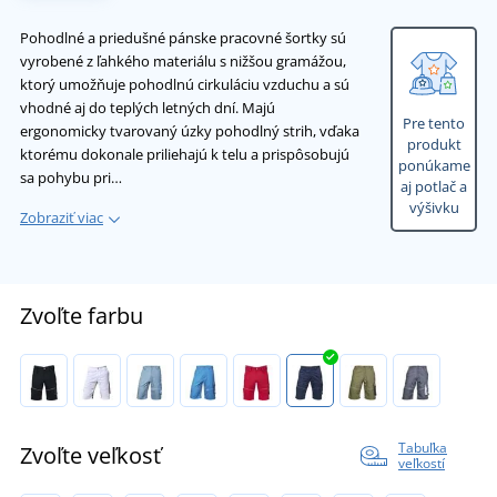
Pohodlné a priedušné pánske pracovné šortky sú
vyrobené z ľahkého materiálu s nižšou gramážou,
ktorý umožňuje pohodlnú cirkuláciu vzduchu a sú
vhodné aj do teplých letných dní. Majú
Pre tento
ergonomicky tvarovaný úzky pohodlný strih, vďaka
produkt
ktorému dokonale priliehajú k telu a prispôsobujú
ponúkame
sa pohybu pri…
aj potlač a
výšivku
Zobraziť viac
Zvoľte farbu
Tabuľka
Zvoľte veľkosť
veľkostí