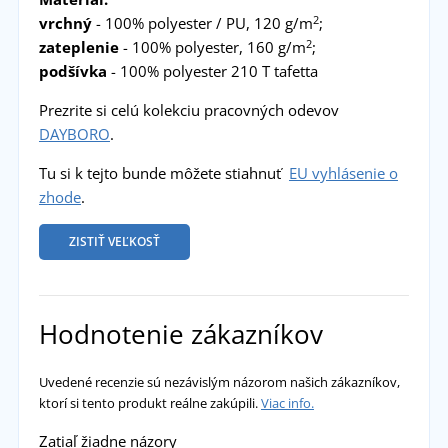
2
vrchný
- 100% polyester / PU, 120 g/m
;
2
zateplenie
- 100% polyester, 160 g/m
;
podšívka
- 100% polyester 210 T tafetta
Prezrite si celú kolekciu pracovných odevov
DAYBORO
.
Tu si k tejto bunde môžete stiahnuť
EU vyhlásenie o
zhode
.
ZISTIŤ VEĽKOSŤ
Hodnotenie zákazníkov
Uvedené recenzie sú nezávislým názorom našich zákazníkov,
ktorí si tento produkt reálne zakúpili.
Viac info.
Zatiaľ žiadne názory