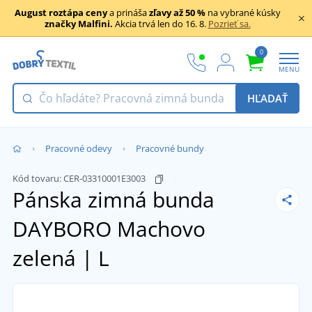
August roztápa ceny
a prináša
zľavy až 50 %
na vybrané kúsky
značky Malfini.
Akcia trvá len do 16. 8.
Pozrieť sa.
0
MENU
HĽADAŤ
Pracovné odevy
Pracovné bundy
Kód tovaru:
CER-03310001E3003
Pánska zimná bunda
DAYBORO
Machovo
zelená | L