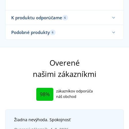
K produktu odporúčame
6
Elastické
Vy
Podobné produkty
6
Až do veľkosti 5XL
Overené
našimi zákazníkmi
zákazníkov odporúča
98%
náš obchod
Žiadna nevýhoda. Spokojnosť
+3