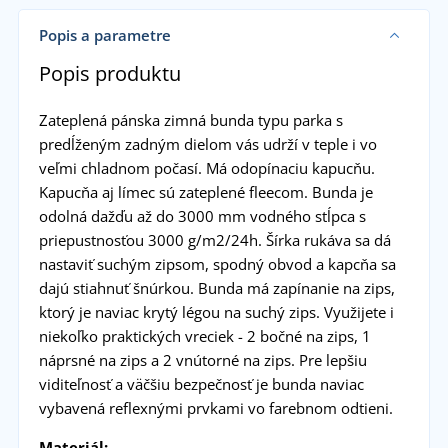
Popis a parametre
Popis produktu
Zateplená pánska zimná bunda typu parka s
predĺženým zadným dielom vás udrží v teple i vo
veľmi chladnom počasí. Má odopínaciu kapucňu.
Kapucňa aj límec sú zateplené fleecom. Bunda je
odolná dažďu až do 3000 mm vodného stĺpca s
priepustnosťou 3000 g/m2/24h. Šírka rukáva sa dá
nastaviť suchým zipsom, spodný obvod a kapcňa sa
dajú stiahnuť šnúrkou. Bunda má zapínanie na zips,
ktorý je naviac krytý légou na suchý zips. Využijete i
niekoľko praktických vreciek - 2 bočné na zips, 1
náprsné na zips a 2 vnútorné na zips. Pre lepšiu
viditeľnosť a väčšiu bezpečnosť je bunda naviac
vybavená reflexnými prvkami vo farebnom odtieni.
Materiál: