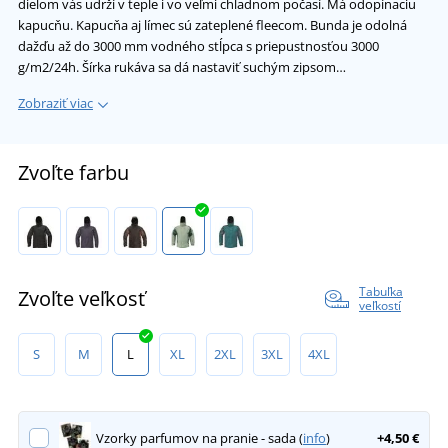
dielom vás udrží v teple i vo veľmi chladnom počasí. Má odopínaciu
kapucňu. Kapucňa aj límec sú zateplené fleecom. Bunda je odolná
dažďu až do 3000 mm vodného stĺpca s priepustnosťou 3000
g/m2/24h. Šírka rukáva sa dá nastaviť suchým zipsom…
Zobraziť viac
Zvoľte farbu
Tabuľka
Zvoľte veľkosť
veľkostí
S
M
L
XL
2XL
3XL
4XL
Vzorky parfumov na pranie - sada (
info
)
+4,50 €