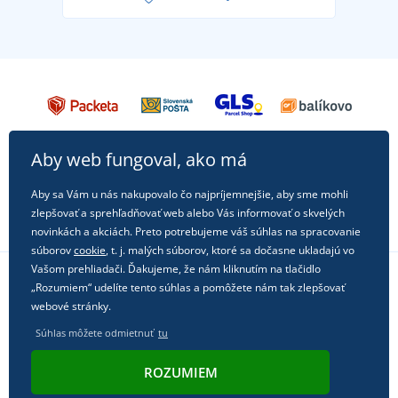
každú príležitosť!
Aby web fungoval, ako má
Aby sa Vám u nás nakupovalo čo najpríjemnejšie, aby sme mohli
zlepšovať a sprehľadňovať web alebo Vás informovať o skvelých
novinkách a akciách. Preto potrebujeme váš súhlas na spracovanie
súborov
cookie
, t. j. malých súborov, ktoré sa dočasne ukladajú vo
Vašom prehliadači. Ďakujeme, že nám kliknutím na tlačidlo
„Rozumiem“ udelíte tento súhlas a pomôžete nám tak zlepšovať
Sledujte nás na sociálnych sieťach
webové stránky.
Súhlas môžete odmietnuť
tu
ROZUMIEM
© 2011 - 2026, Dual Trade s.r.o. | Technicky zaisťuje
Simplia.cz
.