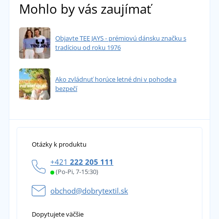
Mohlo by vás zaujímať
Objavte TEE JAYS - prémiovú dánsku značku s
tradíciou od roku 1976
Ako zvládnuť horúce letné dni v pohode a
bezpečí
Otázky k produktu
+421
222 205 111
(Po-Pi, 7-15:30)
obchod@dobrytextil.sk
Dopytujete väčšie