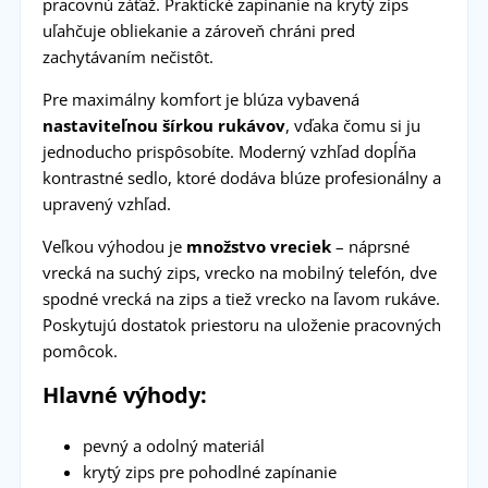
pracovnú záťaž. Praktické zapínanie na krytý zips
uľahčuje obliekanie a zároveň chráni pred
zachytávaním nečistôt.
Pre maximálny komfort je blúza vybavená
nastaviteľnou šírkou rukávov
, vďaka čomu si ju
jednoducho prispôsobíte. Moderný vzhľad dopĺňa
kontrastné sedlo, ktoré dodáva blúze profesionálny a
upravený vzhľad.
Veľkou výhodou je
množstvo vreciek
– náprsné
vrecká na suchý zips, vrecko na mobilný telefón, dve
spodné vrecká na zips a tiež vrecko na ľavom rukáve.
Poskytujú dostatok priestoru na uloženie pracovných
pomôcok.
Hlavné výhody:
pevný a odolný materiál
krytý zips pre pohodlné zapínanie