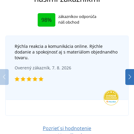
zákazníkov odporúča
98%
náš obchod
Rýchla reakcia a komunikácia online. Rýchle
+6
dodanie a spokojnosť aj s materiálom objednaného
Pracovná blúza COOL TREND
tovaru.
Overený zákazník, 7. 8. 2026
Dám
Dámska pracovná blúza MAX SUMMER LADY
SKLADOM
v utorok 11. 8.
u vás
DO 5 DNÍ
25,14 €
v piatok 14. 8.
u vás
DETAIL
19,18 €
DETAIL
Pozrieť si hodnotenie