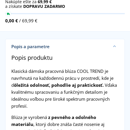
Nakúpte ešte za
69,99 €
a získate
DOPRAVU ZADARMO
0,00 €
/ 69,99 €
Popis a parametre
Popis produktu
Klasická dámska pracovná blúza COOL TREND je
navrhnutá na každodennú prácu v prostredí, kde je
d
ôležitá odolnosť, pohodlie aj praktickosť.
Vďaka
kvalitnému spracovaniu a funkčným detailom je
ideálnou voľbou pre široké spektrum pracovných
profesií.
Blúza je vyrobená
z pevného a odolného
materiálu
, ktorý dobre znáša časté nosenie aj