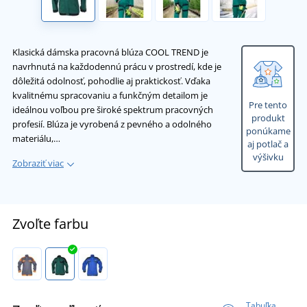
Klasická dámska pracovná blúza COOL TREND je
navrhnutá na každodennú prácu v prostredí, kde je
dôležitá odolnosť, pohodlie aj praktickosť. Vďaka
kvalitnému spracovaniu a funkčným detailom je
Pre tento
ideálnou voľbou pre široké spektrum pracovných
produkt
profesií. Blúza je vyrobená z pevného a odolného
ponúkame
materiálu,…
aj potlač a
výšivku
Zobraziť viac
Zvoľte farbu
Tabuľka