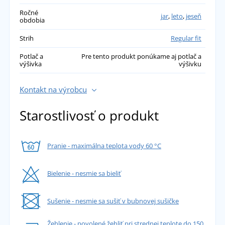
Ročné
jar
,
leto
,
jeseň
obdobia
Strih
Regular fit
Potlač a
Pre tento produkt ponúkame aj potlač a
výšivka
výšivku
Kontakt na výrobcu
Starostlivosť o produkt
Pranie - maximálna teplota vody 60 °C
Bielenie - nesmie sa bieliť
Sušenie - nesmie sa sušiť v bubnovej sušičke
Žehlenie - povolené žehliť pri strednej teplote do 150