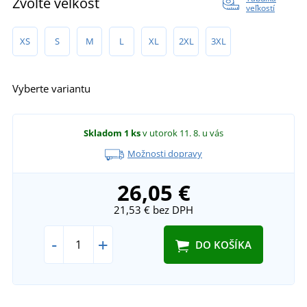
Zvoľte veľkosť
veľkostí
XS
S
M
L
XL
2XL
3XL
Vyberte variantu
Skladom
1 ks
v utorok 11. 8.
u vás
Možnosti dopravy
26,05 €
21,53 €
bez DPH
-
+
DO KOŠÍKA