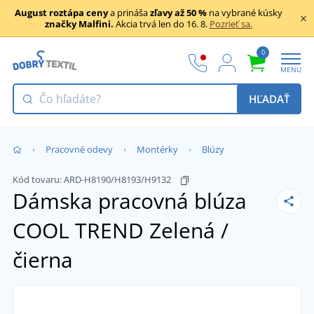
August roztápa ceny
a prináša
zľavy až 50 %
na vybrané kúsky
značky Malfini.
Akcia trvá len do 16. 8.
Pozrieť sa.
0
MENU
HĽADAŤ
Pracovné odevy
Montérky
Blúzy
Kód tovaru:
ARD-H8190/H8193/H9132
Dámska pracovná blúza
COOL TREND
Zelená /
čierna