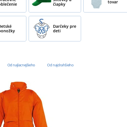
tovar
oblečenie
čiapky
Detské
Darčeky pre
ponožky
deti
Od najlacnejšieho
Od najdrahšieho