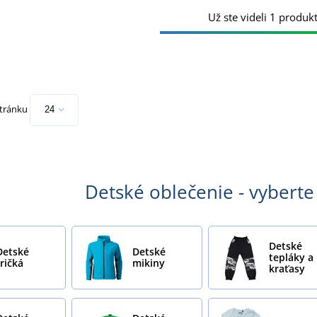
Už ste videli 1 produkt
stránku
Detské oblečenie - vyberte 
Detské
Detské
Detské
tepláky a
tričká
mikiny
kraťasy