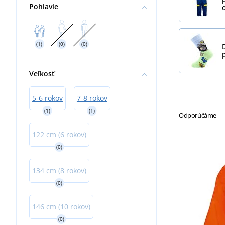
Pohlavie
(1)
(0)
(0)
Veľkosť
5-6 rokov
7-8 rokov
(1)
(1)
Odporúčáme
122 cm (6 rokov)
(0)
134 cm (8 rokov)
(0)
146 cm (10 rokov)
(0)