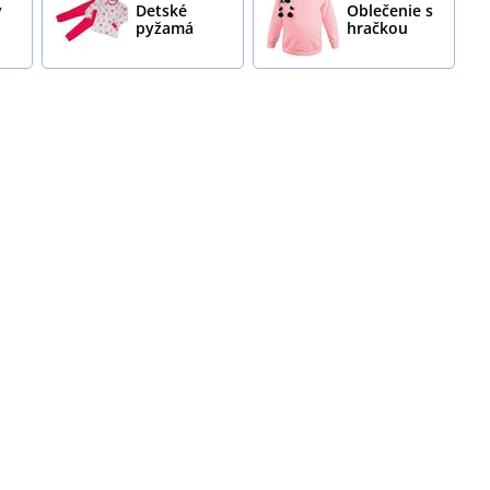
ý
Detské
Oblečenie s
pyžamá
hračkou