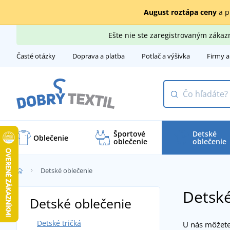
August roztápa ceny
a p
Ešte nie ste zaregistrovaným záka
Časté otázky
Doprava a platba
Potlač a výšivka
Firmy a
Športové
Detské
Oblečenie
oblečenie
oblečenie
Detské oblečenie
Detské
Detské oblečenie
Detské tričká
U nás môžet