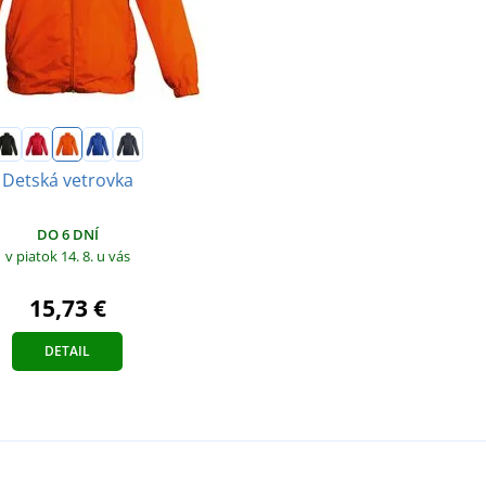
Detská vetrovka
DO 6 DNÍ
v piatok 14. 8.
u vás
15,73 €
DETAIL