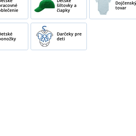
Detské
Detské
Dojčensk
pracovné
šiltovky a
tovar
oblečenie
čiapky
Detské
Darčeky pre
ponožky
deti