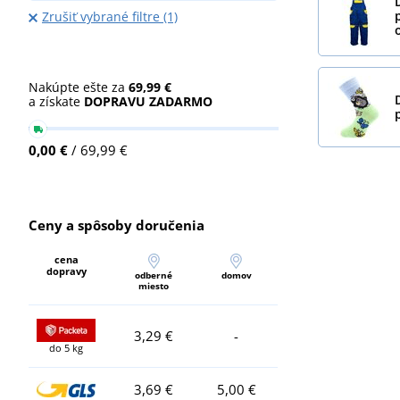
Zrušiť vybrané filtre (1)
Nakúpte ešte za
69,99 €
a získate
DOPRAVU ZADARMO
0,00 €
/ 69,99 €
Ceny a spôsoby doručenia
cena
dopravy
odberné
domov
miesto
3,29 €
-
do 5 kg
3,69 €
5,00 €