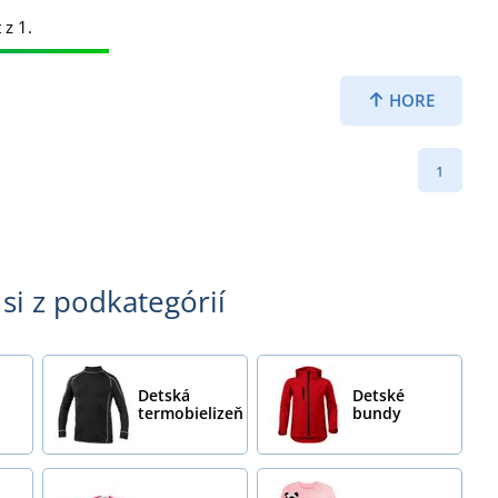
 z 1.
HORE
1
si z podkategórií
Detská
Detské
termobielizeň
bundy