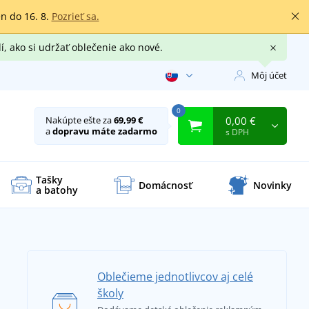
en do 16. 8.
Pozrieť sa.
í, ako si udržať oblečenie ako nové.
Môj účet
0
0,00 €
Nakúpte ešte za
69,99 €
a
dopravu máte zadarmo
s DPH
Tašky
Domácnosť
Novinky
a batohy
Oblečieme jednotlivcov aj celé
školy