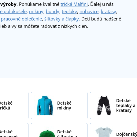
 výroby
. Ponúkame kvalitné
tričká Malfini
. Ďalej u nás
é polokošele
,
mikiny
,
bundy
,
tepláky
,
nohavice
,
kraťasy
,
,
pracovné oblečenie
,
šiltovky a čiapky.
Deti budú nadšené
rieb a vy sa môžete radovať z nízkych cien.
Detské
Detské
Detské
tepláky a
tričká
mikiny
kraťasy
Detské
Detské
Dojčensk
pracovné
šiltovky a