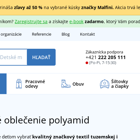
rináša
zľavy až 50 %
na vybrané kúsky
značky Malfini.
Akcia trvá l
zníkom?
Zaregistrujte sa
a získajte
e-book
zadarmo
, ktorý Vám porad
 organizácie
Referencie
Blog
Kontakt
Zákaznícka podpora
+421
222 205 111
HĽADAŤ
(Po-Pi, 7-15:30)
Pracovné
Šiltovky
Obuv
odevy
a čiapky
 oblečenie polyamid
e deťom vybrať
kvalitný značkový textil tuzemskej i