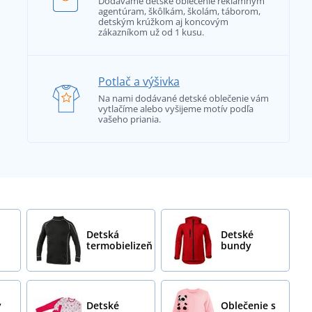
Dodávame detské oblečenie reklamným
agentúram, škôlkám, školám, táborom,
detským krúžkom aj koncovým
zákazníkom už od 1 kusu.
Potlač a výšivka
Na nami dodávané detské oblečenie vám
vytlačíme alebo vyšijeme motív podľa
vašeho priania.
Detská
Detské
termobielizeň
bundy
ý
Detské
Oblečenie s