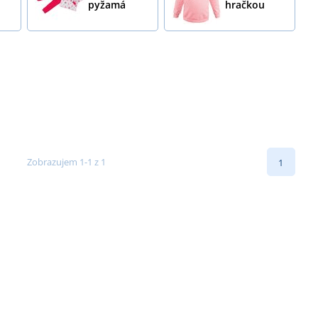
pyžamá
hračkou
Zobrazujem 1-1 z 1
1