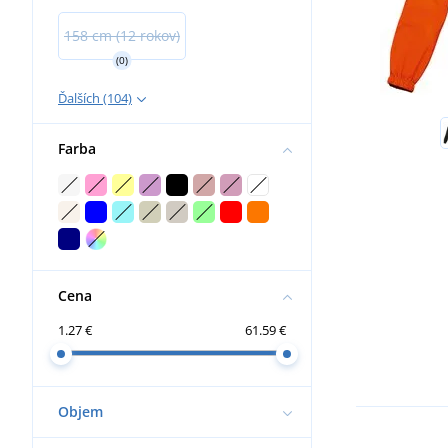
158 cm (12 rokov)
(0)
Ďalších (104)
Farba
Cena
1.27 €
61.59 €
Objem