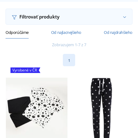
Filtrovať produkty
Odporúčáme
Od najlacnejšieho
Od najdrahšieho
Zobrazujem 1-7 z 7
1
Vyrobené v ČR