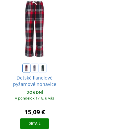
Detské flanelové
pyžamové nohavice
DO 6 DNÍ
v pondelok 17. 8.
u vás
15,09 €
DETAIL