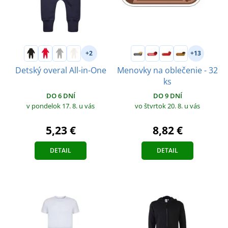
+2
+13
Detský overal All-in-One
Menovky na oblečenie - 32
ks
DO 6 DNÍ
DO 9 DNÍ
v pondelok 17. 8.
u vás
vo štvrtok 20. 8.
u vás
5,23 €
8,82 €
DETAIL
DETAIL