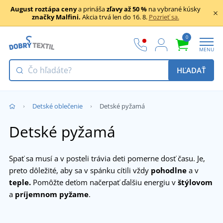
August roztápa ceny
a prináša
zľavy až 50 %
na vybrané kúsky
značky Malfini.
Akcia trvá len do 16. 8.
Pozrieť sa.
0
MENU
HĽADAŤ
Detské oblečenie
Detské pyžamá
Detské pyžamá
Spať sa musí a v posteli trávia deti pomerne dosť času. Je,
preto dôležité, aby sa v spánku cítili vždy
pohodlne
a v
teple.
Pomôžte deťom načerpať ďalšiu energiu v
štýlovom
a
príjemnom pyžame
.