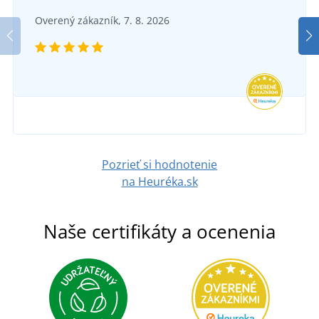
Textilný opasok CXS NAVAH
SKLADOM
Overený zákazník, 7. 8. 2026
v utorok 11. 8.
u vás
SKLADOM
74,73 €
v utorok 11. 8.
u vás
DETAIL
8,77 €
DETAIL
Pozrieť si hodnotenie
na Heuréka.sk
Naše certifikáty a ocenenia