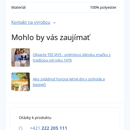
Materiál
100% polyester
Kontakt na výrobcu
Mohlo by vás zaujímať
Objavte TEE JAYS - prémiovú dánsku značku s
tradíciou od roku 1976
Ako zvládnuť horúce letné dni v pohode a
bezpečí
Otázky k produktu
+421
222 205 111