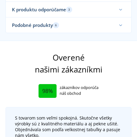
K produktu odporúčame
3
Sa
Podobné produkty
6
Sami nosíme
Overené
našimi zákazníkmi
zákazníkov odporúča
98%
náš obchod
S tovarom som veľmi spokojná. Skutočne všetky
výrobky sú z kvalitného materiálu a aj pekne ušité.
Montérky s náprsenkou R8ED
Objednávala som podľa velkostnej tabuľky a pasuje
nám všetko.