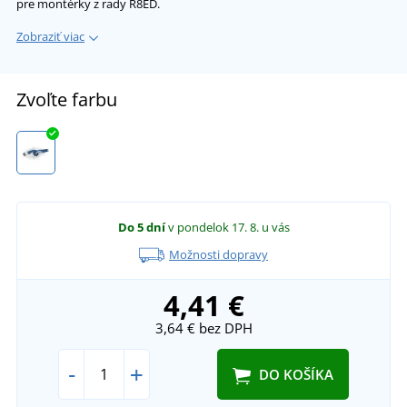
pre montérky z rady R8ED.
Zobraziť viac
Zvoľte farbu
Do 5 dní
v pondelok 17. 8.
u vás
Možnosti dopravy
4,41 €
3,64 €
bez DPH
-
+
DO KOŠÍKA