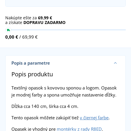
Nakúpte ešte za
69,99 €
a získate
DOPRAVU ZADARMO
0,00 €
/ 69,99 €
Popis a parametre
Popis produktu
Textilný opasok s kovovou sponou a logom. Opasok
je modrej farby a spona umožňuje nastavenie dĺžky.
Dĺžka cca 140 cm, šírka cca 4 cm.
Tento opasok môžete zakúpiť tiež
v čiernej farbe
.
Opasek je vhodný pre
montérky z rady R8ED
.