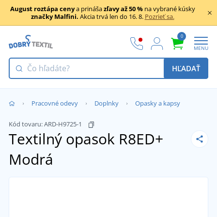
August roztápa ceny
a prináša
zľavy až 50 %
na vybrané kúsky
značky Malfini.
Akcia trvá len do 16. 8.
Pozrieť sa.
0
MENU
HĽADAŤ
Pracovné odevy
Doplnky
Opasky a kapsy
Kód tovaru:
ARD-H9725-1
Textilný opasok R8ED+
Modrá