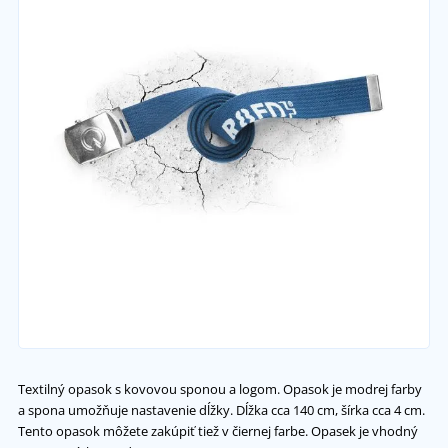
Textilný opasok s kovovou sponou a logom. Opasok je modrej farby
a spona umožňuje nastavenie dĺžky. Dĺžka cca 140 cm, šírka cca 4 cm.
Tento opasok môžete zakúpiť tiež v čiernej farbe. Opasek je vhodný