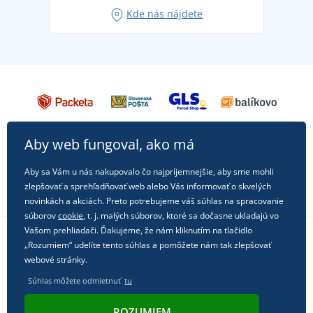
Obľúbené tričko City v hlavnej úlohe: outfity na
Kde nás nájdete
každú príležitosť!
Aby web fungoval, ako má
Aby sa Vám u nás nakupovalo čo najpríjemnejšie, aby sme mohli
zlepšovať a sprehľadňovať web alebo Vás informovať o skvelých
novinkách a akciách. Preto potrebujeme váš súhlas na spracovanie
súborov
cookie
, t. j. malých súborov, ktoré sa dočasne ukladajú vo
Vašom prehliadači. Ďakujeme, že nám kliknutím na tlačidlo
„Rozumiem“ udelíte tento súhlas a pomôžete nám tak zlepšovať
Sledujte nás na sociálnych sieťach
webové stránky.
Súhlas môžete odmietnuť
tu
ROZUMIEM