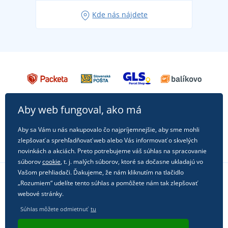
Obľúbené tričko City v hlavnej úlohe: outfity na
Kde nás nájdete
každú príležitosť!
Aby web fungoval, ako má
Aby sa Vám u nás nakupovalo čo najpríjemnejšie, aby sme mohli
zlepšovať a sprehľadňovať web alebo Vás informovať o skvelých
novinkách a akciách. Preto potrebujeme váš súhlas na spracovanie
súborov
cookie
, t. j. malých súborov, ktoré sa dočasne ukladajú vo
Vašom prehliadači. Ďakujeme, že nám kliknutím na tlačidlo
„Rozumiem“ udelíte tento súhlas a pomôžete nám tak zlepšovať
Sledujte nás na sociálnych sieťach
webové stránky.
Súhlas môžete odmietnuť
tu