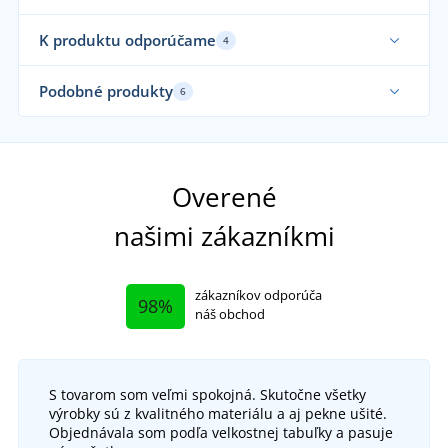
K produktu odporúčame
4
Sami obliekame
Podobné produkty
6
Sami nosíme
Overené
našimi zákazníkmi
zákazníkov odporúča
98%
náš obchod
S tovarom som veľmi spokojná. Skutočne všetky
výrobky sú z kvalitného materiálu a aj pekne ušité.
Montérky do pása R8ED
Objednávala som podľa velkostnej tabuľky a pasuje