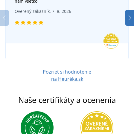
nám všetko.
Textilný opasok CXS NAVAH
SKLADOM
Overený zákazník, 7. 8. 2026
v utorok 11. 8.
u vás
SKLADOM
67,91 €
v utorok 11. 8.
u vás
DETAIL
8,77 €
DETAIL
Pozrieť si hodnotenie
na Heuréka.sk
Naše certifikáty a ocenenia