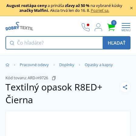
August roztápa ceny
a prináša
zľavy až 50 %
na vybrané kúsky
značky Malfini.
Akcia trvá len do 16. 8.
Pozrieť sa.
0
MENU
HĽADAŤ
Pracovné odevy
Doplnky
Opasky a kapsy
Kód tovaru:
ARD-H9726
Textilný opasok R8ED+
Čierna