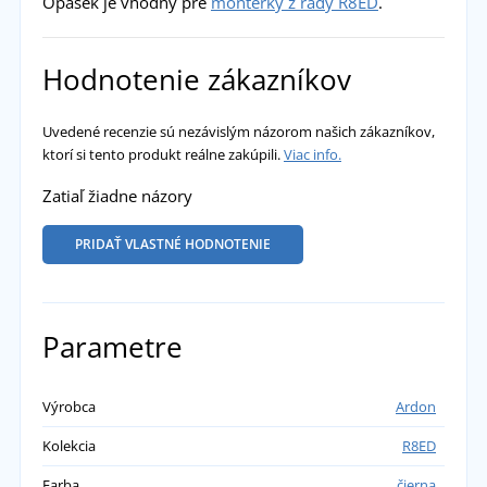
Opasek je vhodný pre
montérky z r
ady R8ED
.
Hodnotenie zákazníkov
Uvedené recenzie sú nezávislým názorom našich zákazníkov,
ktorí si tento produkt reálne zakúpili.
Viac info.
Zatiaľ žiadne názory
PRIDAŤ VLASTNÉ HODNOTENIE
Parametre
Výrobca
Ardon
Kolekcia
R8ED
Farba
čierna