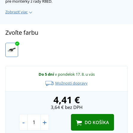
pre montérky z rady R8ED.
Zobraziť viac
Zvoľte farbu
Do 5 dní
v pondelok 17. 8.
u vás
Možnosti dopravy
4,41 €
3,64 €
bez DPH
-
+
DO KOŠÍKA