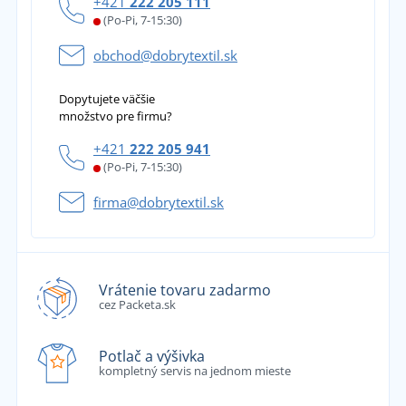
+421
222 205 111
(Po-Pi, 7-15:30)
obchod@dobrytextil.sk
Dopytujete väčšie
množstvo pre firmu?
+421
222 205 941
(Po-Pi, 7-15:30)
firma@dobrytextil.sk
Vrátenie tovaru zadarmo
cez Packeta.sk
Potlač a výšivka
kompletný servis na jednom mieste